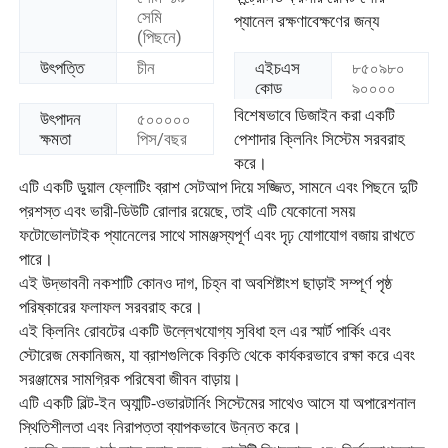
সেমি
প্যানেল রক্ষণাবেক্ষণের জন্য
(পিছনে)
উৎপত্তি
চীন
এইচএস
৮৫০৯৮০
কোড
৯০০০০
বিশেষভাবে ডিজাইন করা একটি
উৎপাদন
৫০০০০০
ক্ষমতা
পিস/বছর
পেশাদার ক্লিনিং সিস্টেম সরবরাহ
করে।
এটি একটি ডুয়াল ফ্লোটিং ব্রাশ সেটআপ দিয়ে সজ্জিত, সামনে এবং পিছনে দুটি
প্রশস্ত এবং ভারী-ডিউটি রোলার রয়েছে, তাই এটি যেকোনো সময়
ফটোভোলটাইক প্যানেলের সাথে সামঞ্জস্যপূর্ণ এবং দৃঢ় যোগাযোগ বজায় রাখতে
পারে।
এই উদ্ভাবনী নকশাটি কোনও দাগ, চিহ্ন বা অবশিষ্টাংশ ছাড়াই সম্পূর্ণ পৃষ্ঠ
পরিষ্কারের ফলাফল সরবরাহ করে।
বাড়ি
এই ক্লিনিং রোবটের একটি উল্লেখযোগ্য সুবিধা হল এর স্মার্ট পার্কিং এবং
স্টোরেজ মেকানিজম, যা ব্রাশগুলিকে বিকৃতি থেকে কার্যকরভাবে রক্ষা করে এবং
পণ্য
সরঞ্জামের সামগ্রিক পরিষেবা জীবন বাড়ায়।
এটি একটি বিল্ট-ইন অ্যান্টি-ওভারটার্নিং সিস্টেমের সাথেও আসে যা অপারেশনাল
স্থিতিশীলতা এবং নিরাপত্তা ব্যাপকভাবে উন্নত করে।
ভিডিও