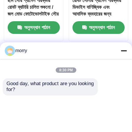
ছাদ সৌর প্যানেল পরিষ্কার
রোবট সোলার প্যানেল পরিষ্কার
রোবট ব্যাটারি চালিত শুকনো /
ডিভাইস বাণিজ্যিক এবং
জল মোড ফোটোভোলটাইক সৌর
আবাসিক ব্যবহারের জন্য
পরিষ্কার রোবট
স্বয়ংক্রিয় বুদ্ধিমান পিভি
অনুসন্ধান পাঠান
অনুসন্ধান পাঠান
পরিষ্কার মেশিন
morry
8:30 PM
Good day, what product are you looking 
for?
বুদ্ধিমান অ্যান্টি-ফল
ফোটভোলটাইক সাফিং রোবট
ফটোভোলটাইক মডিউল ক্লিনিং
সৌর প্যানেল পরিষ্কারের সরঞ্জাম
ইকুইপমেন্ট রিমোট কন্ট্রোল
প্রস্তুতকারক সরাসরি উপলব্ধ
সোলার প্যানেল ক্লিনিং রোবট
ঐচ্ছিক
অনুসন্ধান পাঠান
অনুসন্ধান পাঠান