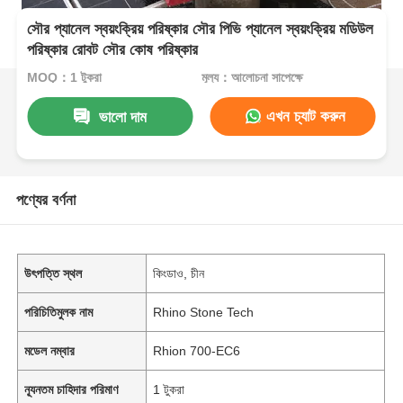
সৌর প্যানেল স্বয়ংক্রিয় পরিষ্কার সৌর পিভি প্যানেল স্বয়ংক্রিয় মডিউল
পরিষ্কার রোবট সৌর কোষ পরিষ্কার
MOQ：1 টুকরা
মূল্য：আলোচনা সাপেক্ষে
এখন চ্যাট করুন
ভালো দাম
পণ্যের বর্ণনা
উৎপত্তি স্থল
কিংডাও, চীন
পরিচিতিমুলক নাম
Rhino Stone Tech
মডেল নম্বার
Rhion 700-EC6
ন্যূনতম চাহিদার পরিমাণ
1 টুকরা