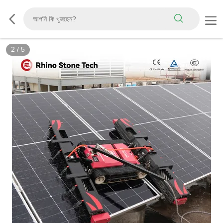
2
/
5