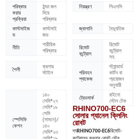
পরিষ্কার
ঠান্ডা জল
নিয়ন্ত্রণ
পিএলসি
করার
দিয়ে
প্রক্রিয়া
পরিষ্কার
কাস্টমাইজ
কাস্টমাই
জ্বালানি
বৈদ্যুতিক
ড
জড
শারীরিক
রিমোট
নীতি
রিমোট
পরিষ্কার
কন্ট্রোল
কন্ট্রোল
সহ
ক্রলার
স্ট্যান্ডার্ড
শৈলী
স্টাইল
পরিবহন
কার্টন বা
প্যাকেজ
প্রয়োজন
অনুযায়ী
১৪০
রাইনো
ট্রেডমার্ক
সেমি*২৭
স্টোন টেক
সেমি*১৯
RHINO700-EC6
সেমি
সোলার প্যানেল ক্লিনিং
স্পেসিফি
(সামনে)/
রোবট
কেশন
১৪০
দ্য
RHINO700-EC6
রিমোট-
সেমি*২৩
সেমি*১৯
কন্ট্রোলড ক্রলার রোবট সৌর