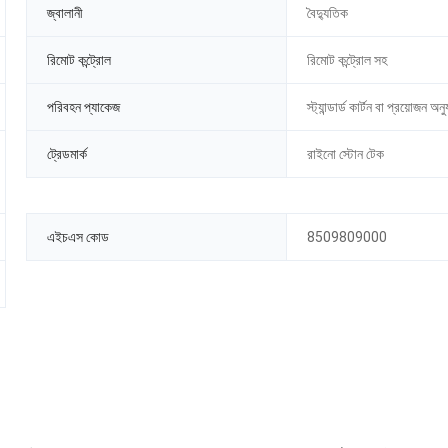
জ্বালানী
বৈদ্যুতিক
রিমোট কন্ট্রোল
রিমোট কন্ট্রোল সহ
পরিবহন প্যাকেজ
স্ট্যান্ডার্ড কার্টন বা প্রয়োজন অনুয
ট্রেডমার্ক
রাইনো স্টোন টেক
এইচএস কোড
8509809000