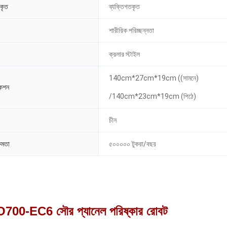
তকৃত
ব্যক্তিগতকৃত
শারীরিক পরিচ্ছন্নতা
ক্রলার স্টাইল
140cm*27cm*19cm ((সামনে)
কেশন
/140cm*23cm*19cm (পিঠে)
চীন
ষমতা
৫০০০০০ টুকরা/বছর
00-EC6 সৌর প্যানেল পরিষ্কার রোবট