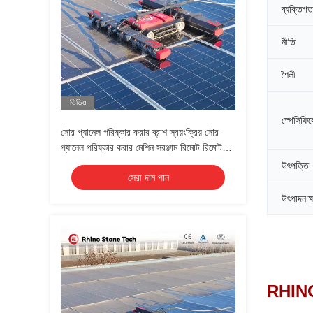
ব্যক্তিগ
নীতি
শৈলী
ভিডিও
স্পেসিফি
সৌর প্যানেল পরিষ্কার করার ব্রাশ স্বয়ংক্রিয় সৌর
প্যানেল পরিষ্কার করার মেশিন সরঞ্জাম রিমোট রিমোট
কন্ট্রোল পিভি ক্লিনিং রোবট
উৎপত্তি
সেরা দাম পান
উৎপাদন ক্
RHINO7