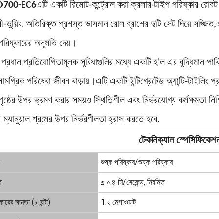
O700-EC6
এটি একটি রিমোট-কন্ট্রোল করা ক্রলার-টাইপ পরিষ্কার রোবট 
-ডুয়িং, অতিরিক্ত প্রশস্ত ভাসমান রোল ব্রাশের দুটি সেট দিয়ে সজ্জিত,এট
পরিষ্কারের অনুমতি দেয়।
প্রধান প্রতিযোগিতামূলক সুবিধাগুলির মধ্যে একটি হ'ল এর বুদ্ধিমান পার্
ামগ্রিক পরিষেবা জীবন বাড়ায়।এটি একটি ইন্টিগ্রেটেড অ্যান্টি-টাইলিং
পৃষ্ঠের উপর ভ্রমণ করার সময়ও স্থিতিশীল এবং নির্ভরযোগ্য কর্মক্ষমতা 
ম্যানুয়াল শ্রমের উপর নির্ভরশীলতা হ্রাস করতে হবে.
টেকনিক্যাল স্পেসিফিকেশ
ড
শুষ্ক পরিষ্কার/শুষ্ক পরিষ্কার
ি
≤ ০.৪ মি/সেকেন্ড, নিয়মিত
ারের ক্ষমতা (৮ ঘন্টা)
1.২ মেগাওয়াট