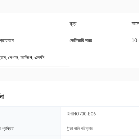
মূল্য
আলোচ
ি প্রয়োজন
ডেলিভারি সময়
10-2
নি গ্রাম, পেপাল, আলিপে, এল/সি
না
।
RHINO700-EC6
 প্রক্রিয়া
ঠান্ডা পানি পরিষ্কার