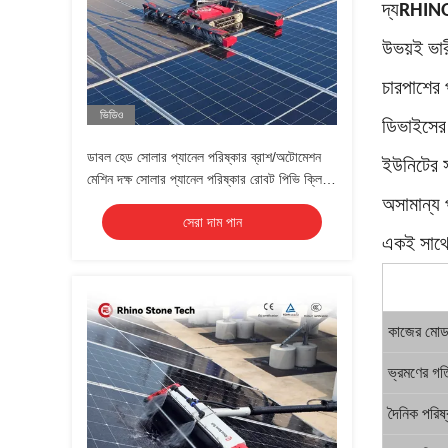
দ্য
RHIN
উভয়ই ভারী
চারপাশের 
ভিডিও
ডিভাইসের 
ডাবল হেড সোলার প্যানেল পরিষ্কার ব্রাশ/অটোমেশন
ইউনিটের স
মেশিন দক্ষ সোলার প্যানেল পরিষ্কার রোবট পিভি ক্লিন
রোবট
অসামান্য 
সেরা দাম পান
একই সাথে 
কাজের মো
ভ্রমণের গত
দৈনিক পরিষ্ক