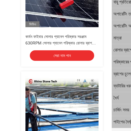
বায়ু প্রতির
অপারেটিং ত
ভিডিও
অপারেটিং আর
কার্বন ফাইবার সোলার প্যানেল পরিষ্কার সরঞ্জাম
মাত্রা
630RPM সোলার প্যানেল পরিষ্কার রোলার ব্রাশ
OEM
রোলার ব্রাশ
সেরা দাম পান
পরিষ্কারের 
ব্রাশের চুল
ব্যাটারির ধর
ধৈর্য
চার্জিং সময়
পাইপের দৈর্ঘ