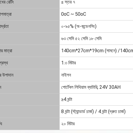
োধের রেটিং
≤ স্তর ৭
াপমাত্রা
0oC ~ 50oC
্দ্রতা
০-৯৫% (অ-কন্ডেনসিং)
৬৩ সেমি ৫২ সেমি ১৮ সেমি
ের মাত্রা
140cm*27cm*19cm (সামনে) /140cm
প্রস্থ
1.৩ মিটার
ের উপাদান
নাইলন
ন
পোর্টেবল লিথিয়াম ব্যাটারি, 24V 30AH
≥4 ঘন্টা
8 ঘন্টা (স্ট্যান্ডার্ড চার্জ) / 4 ঘন্টা (দ্রুত চার্জ)
্য
২০ মিটার