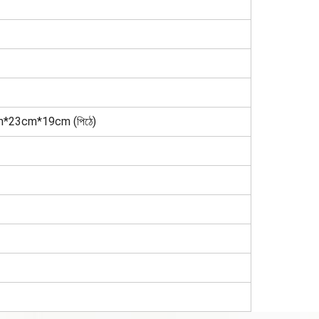
*23cm*19cm (পিঠে)