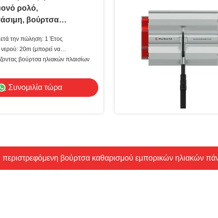
μονό ρολό,
τάσιμη, βούρτσα
ύ ηλιακών πάνελ και
ετά την πώληση: 1 Έτος
6μ
νερού: 20m (μπορεί να
ίζοντας βούρτσα ηλιακών πλαισίων
Συνομιλία τώρα
 περιστρεφόμενη βούρτσα καθαρισμού εμπορικών ηλιακών πάνε