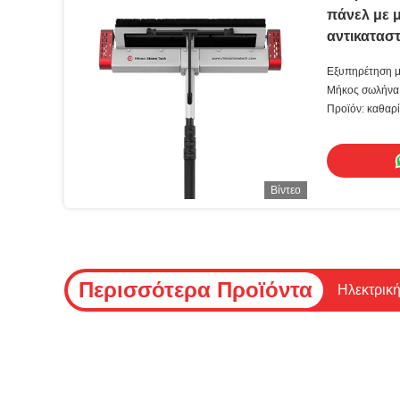
πάνελ με 
αντικατασ
καθαρισμο
Εξυπηρέτηση μ
κοντάρι 3,
Μήκος σωλήνα 
προσαρμοστεί)
Προϊόν: καθαρ
Βίντεο
Περισσότερα Προϊόντα
Ηλεκτρική