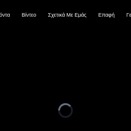
όντα
Βίντεο
Σχετικά Με Εμάς
Επαφή
Γ
Video
Player
is
loading.