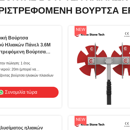
ΡΙΣΤΡΕΦΌΜΕΝΗ ΒΟΎΡΤΣΑ Ε
ική Βούρτσα
ύ Ηλιακών Πάνελ 3.6M
στρεφόμενη Βούρτσα
άνελ με Μπαταρία
την πώληση: 1 έτος
νερού: 20m (μπορεί να
ίζοντας βούρτσα ηλιακών πλαισίων
Συνομιλία τώρα
λυσίματος ηλιακών