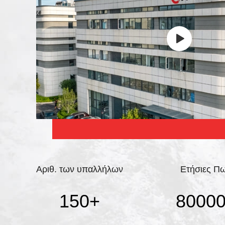
Αριθ. των υπαλλήλων
Ετήσιες Π
150
+
8000