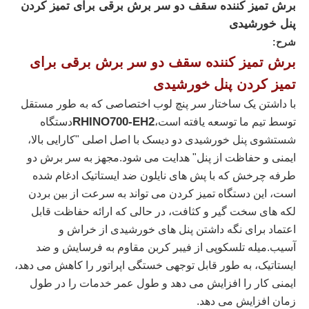
برش تمیز کننده سقف دو سر برش برقی برای تمیز کردن
پنل خورشیدی
شرح:
برش تمیز کننده سقف دو سر برش برقی برای
تمیز کردن پنل خورشیدی
با داشتن یک ساختار سر پنچ لوب اختصاصی که به طور مستقل
RHINO700-EH2
توسط تیم ما توسعه یافته است،
دستگاه
شستشوی پنل خورشیدی دو دیسک با اصل اصلی "کارایی بالا،
ایمنی و حفاظت از پنل" هدایت می شود.مجهز به سر برش دو
طرفه چرخش که با پش های نایلون ضد ایستاتیک ادغام شده
است، این دستگاه تمیز کردن می تواند به سرعت از بین بردن
لکه های سخت گیر و کثافت، در حالی که ارائه حفاظت قابل
خانه
اعتماد برای نگه داشتن پنل های خورشیدی از خراش و
آسیب.میله تلسکوپی از فیبر کربن مقاوم به فرسایش و ضد
محصولات
ایستاتیک، به طور قابل توجهی خستگی اپراتور را کاهش می دهد،
ایمنی کار را افزایش می دهد و طول عمر خدمات را در طول
زمان افزایش می دهد.
فیلم های