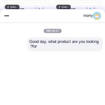
تلسکوپی
morry
10:17 PM
Good day, what product are you looking 
for?
تجهیزات برس تمیز کننده
برس تمیز کننده پنل
پنل خورشیدی نیمه
خورشیدی موثر برای
اتوماتیک برای نگهداری
اطمینان از حداکثر
پنل فتوولتائیک
راندمان تولید برق
ارسال سؤال
ارسال سؤال
فتوولتائیک
خانه
دربارهی ما
تماس با ما
Desktop Site
نقشه سایت
سیاست حفظ حریم خصوصی