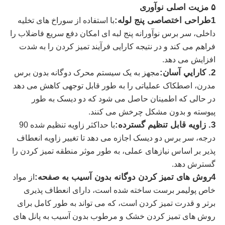
۵ مزیت اصلی نوآوری
1طراحی اختصاصی پنج لوله:
با استفاده از سوراخ های تخلیه
دربارهی ما
داخلی، سر برس نوآورانه پنج لبه ای امکان دفع سریع فاضلاب را
فراهم می کند و در نتیجه کارایی فرآیند تمیز کردن را به شدت
افزایش می دهد.
کارخانه تور
2. کارايي آسان:
مجهز به یک سیستم محرک دوگانه بدون برس
مدرن، اصطکاک عملیاتی را به طور قابل توجهی کاهش می دهد
کنترل کیفیت
در حالی که اطمینان حاصل می شود که دو دیسک به طور
پیوسته و بدون مشکل چرخش می کنند.
تماس با ما
3. زاويه قابل تنظیم گسترده:
با حداکثر زاویه تنظیم شده 90
درجه، سر برس دو دیسک اجازه می دهد تا تغییر زاویه انعطاف
پذیر بر اساس نیازهای عملی، به طور موثر منطقه تمیز کردن را
اخبار
گسترش دهد.
4روش های تمیز کردن دوگانه بدون آسیب به صفحه:
از مواد
همه موارد
خاص پولیمر برست ساخته شده است، دارای انعطاف پذیری
برتر و قدرت تمیز کردن است، که می تواند به طور کامل برای
روش های تمیز کردن خشک و مرطوب بدون آسیب به پانل های
درخواست نقل قول