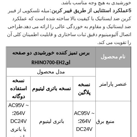
خورشیدی به هیچ وجه مناسب باشد.
5عملکرد استثنایی از طریق فیبر کربن:
میله تلسکوپی از فیبر
برش تمیز کننده پنل خورشیدی
کربن ضد ایستاتیک با کیفیت بالا ساخته شده است که عملکرد
ضد ایستاتیک و مقاوم به خوردگی عالی را ارائه می دهد.طراحی
اتصال آلیومینیوم دقیق ثبات ساختاری و قابلیت اطمینان کلی آن
برش چرخشی پنل خورشیدی
را تقویت می کند.
برس تمیز کننده خورشیدی دو صفحه
برس شستشوی پنل خورشیدی
نام محصول
ای
RHINO700-EH2
مدل محصول
برس غلتکی پنل خورشیدی
نسخه
عنصر پارامتر
نسخه
نسخه باتری لیتیوم
استفاده
پلاگین
ابزارهای تمیز کردن پنل خورشیدی
دوگانه
AC95V ~
تجهیزات شستشوی پنل خورشیدی
AC95V ~
264V؛
منبع برق
264V؛
باتری لیتیوم
DC24V
DC24V
یا باتری
میله‌ی آب‌رسانی