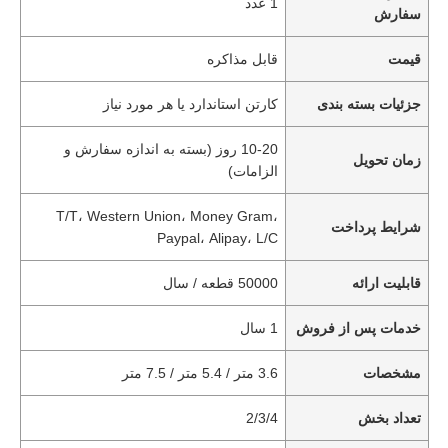
1 عدد
سفارش
قیمت
قابل مذاکره
جزئیات بسته بندی
کارتن استاندارد یا هر مورد نیاز
10-20 روز (بسته به اندازه سفارش و
زمان تحویل
الزامات)
T/T، Western Union، Money Gram،
شرایط پرداخت
Paypal، Alipay، L/C
قابلیت ارائه
50000 قطعه / سال
خدمات پس از فروش
1 سال
مشخصات
3.6 متر / 5.4 متر / 7.5 متر
تعداد بخش
2/3/4