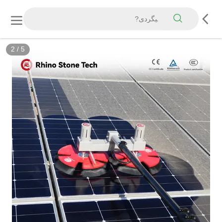
3
/
5