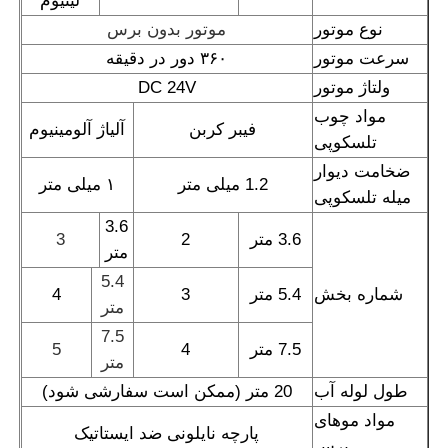
لیتیوم
نوع موتور
موتور بدون برس
دستگاه اسموز معکوس
سرعت موتور
۳۶۰ دور در دقیقه
ولتاژ موتور
DC 24V
ربات تمیز کننده پنل خورشیدی
فیبر کربن
آلیاژ آلومینیوم
تلسکوپی
ذخیره انرژی سد صوتی
1.2 میلی متر
۱ میلی متر
میله تلسکوپی
3.6
3.6 متر
2
3
متر
5.4
شماره بخش
5.4 متر
3
4
متر
7.5
7.5 متر
4
5
متر
طول لوله آب
20 متر (ممکن است سفارشی شود)
پارچه نایلونی ضد ایستاتیک
برس