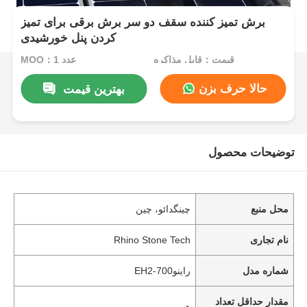
برش تمیز کننده سقف دو سر برش برقی برای تمیز
کردن پنل خورشیدی
قیمت：قابل مذاکره
MOQ：1 عدد
حالا حرف بزن
بهترین قیمت
توضیحات محصول
محل منبع
چینگدائو، چین
نام تجاری
Rhino Stone Tech
شماره مدل
راینو700-EH2
مقدار حداقل تعداد