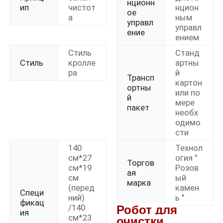
нционн
ип
чистот
нцион
ое
а
ным
управл
управл
ение
ением
Стиль
Станд
Стиль
кролле
артны
ра
й
Трансп
картон
ортны
или по
й
мере
пакет
необх
одимо
сти
140
Технол
Главная страница
см*27
огия "
Торгов
см*19
Розов
ая
см
ый
марка
(перед
камен
Продукция
Специ
ний)
ь "
фикац
/140
Робот для
ия
см*23
очистки
Ролики