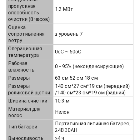
пропускная
1.2 МВт
способность
машина обратного осмоза
очистки (8 часов)
Оценка
сопротивления
≤ уровень 7
Робот панели солнечных батарей очищая
ветру
Операционная
0oC ~ 50oC
Энергоаккумулирующий звуковой барьер
температура
Рабочая
0 - 95% (неконденсирующие)
влажность
Размеры
63 см 52 см 18 см
Размеры
140 см*27 см*19 см (передний)
роликовой щетки
/140 см*23 см*19 см (задний)
Ширина очистки
10,3 м
Материал для
Нилон
волос
Портативная литийная батарея,
Тип батареи
24В 30AH
Выносливость
≥4 ч