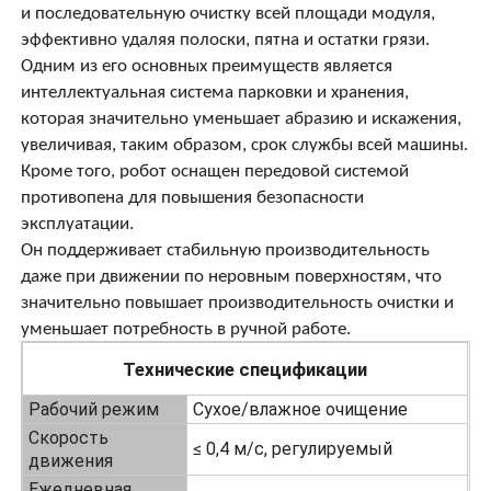
и последовательную очистку всей площади модуля,
эффективно удаляя полоски, пятна и остатки грязи.
щетка чистки панели солнечных батарей
Одним из его основных преимуществ является
интеллектуальная система парковки и хранения,
которая значительно уменьшает абразию и искажения,
Солнечная панель с вращающейся щеткой
увеличивая, таким образом, срок службы всей машины.
Кроме того, робот оснащен передовой системой
Щетка для мытья солнечных панелей
противопена для повышения безопасности
эксплуатации.
Он поддерживает стабильную производительность
Рулочная щетка для солнечных панелей
даже при движении по неровным поверхностям, что
значительно повышает производительность очистки и
уменьшает потребность в ручной работе.
Инструменты для очистки солнечных панелей
Технические спецификации
Оборудование для мытья солнечных панелей
Рабочий режим
Сухое/влажное очищение
Скорость
≤ 0,4 м/с, регулируемый
движения
Штанга с подачей воды
Ежедневная