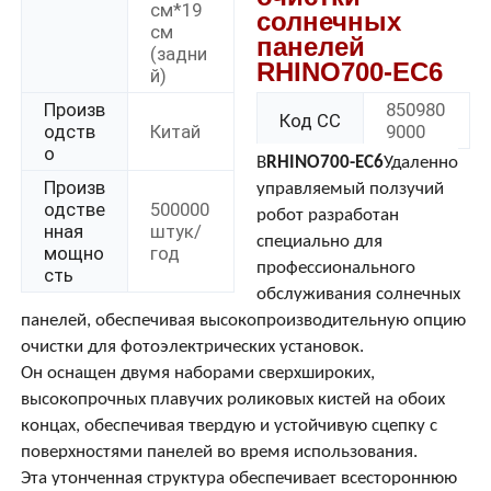
см*19
солнечных
см
панелей
(задни
О Компании
RHINO700-EC6
й)
Произв
850980
Код СС
одств
Китай
9000
Наша фабрика
о
В
RHINO700-EC6
Удаленно
Произв
управляемый ползучий
контроль качества
одстве
500000
робот разработан
нная
штук/
специально для
мощно
год
профессионального
контактные данные
сть
обслуживания солнечных
панелей, обеспечивая высокопроизводительную опцию
Новости
очистки для фотоэлектрических установок.
Он оснащен двумя наборами сверхшироких,
высокопрочных плавучих роликовых кистей на обоих
Все случаи
концах, обеспечивая твердую и устойчивую сцепку с
поверхностями панелей во время использования.
Эта утонченная структура обеспечивает всестороннюю
Отправить запрос