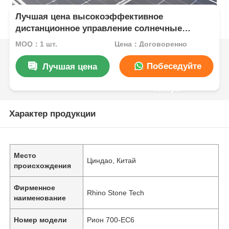
Лучшая цена высокоэффективное
дистанционное управление солнечные
панели очистки робот Новая энергия машина
MOQ：1 шт.
Цена：Договоренно
для удаления пыли снега дождя
Побеседуйте
Лучшая цена
теперь
Характер продукции
Место
Циндао, Китай
происхождения
Фирменное
Rhino Stone Tech
наименование
Номер модели
Рион 700-EC6