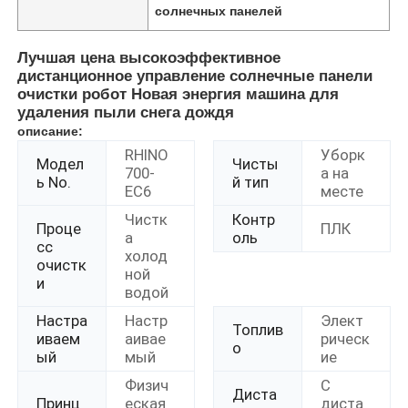
солнечных панелей
Лучшая цена высокоэффективное
дистанционное управление солнечные панели
очистки робот Новая энергия машина для
удаления пыли снега дождя
описание:
RHINO
Уборк
Модел
Чисты
700-
а на
ь No.
й тип
EC6
месте
Чистк
Контр
Проце
ПЛК
а
оль
сс
холод
очистк
ной
и
водой
Настра
Настр
Элект
Топлив
иваем
аивае
рическ
о
ый
мый
ие
Физич
С
Диста
Принц
еская
диста