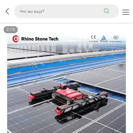
3
/
5