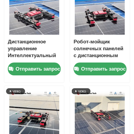
Дистанционное
Робот-мойщик
управление
солнечных панелей
Интеллектуальный
с дистанционным
антипадный
управлением,
Отправить запрос
Отправить запрос
солнечный панель
литиевая батарея,
очистки робот для
сухая и влажная
очистки
уборка, инструмент
фотоэлектрической
для очистки
фотоэлектрических
панелей