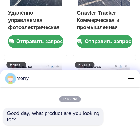
Удалённо
Crawler Tracker
управляемая
Коммерческая и
фотоэлектрическая
промышленная
машина для очистки
фотоэлектрическая
Отправить запрос
Отправить запрос
солнечных панелей
очистная машина
портативный
солнечный панель
очистный робот для
солнечной фермы
morry
1:18 PM
Good day, what product are you looking 
for?
Усовершенствованный
Сухая/Влажная
экологически
очистка Машина для
чистый робот для
очистки