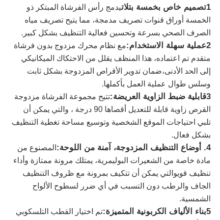
1تصميم خاص بخمسة بتلات
يدمج رأس الفرشاة المبتكر ذو
الخمسة أوراق قنوات تصريف مدمجة، مما يتيح تصريف مياه
حول بنا
الصرف الصحي بسرعة وتحسين فعالية التنظيف بشكل كبير.
2عملية سهلة الاستخدام:
مع نظام محرك مزدوج بدون فرشاة
متقدم تم اعتماده، هذا المنظف يقلل من الاحتكاك الميكانيكي
جولة في المعمل
إلى الحد الأدنى،ضمان تدوير الأقراص المزدوجة بشكل ثابت
وسلس طوال عملية العمل بأكملها.
ضبط الجودة
3قابلية ضبط الزاوية العريضة:
تتيح مجموعة الفرشاة مزدوجة
القرص زاوية قابلة للتعديل أقصاها 90 درجة ، والتي يمكن أن
اتصل بنا
تلبي احتياجات الموقع الشخصية وتوسيع مساحة تغطية التنظيف
بشكل فعال.
4. أوضاع التنظيف المزدوجة، آمنة من اللوحة:
المصنوع من
أخبار
مادة خاصة من الشعيرات البوليمرية، يمتلك مرونة ممتازة وأداء
تنظيف قويوالتي يمكن أن تتكيف بمرونة مع ظروف التنظيف
جميع القضايا
الجاف والرطب دون التسبب في أي ضرر لسطوح الألواح
الشمسية.
5بناء الألياف الكربونية المتميزة:
تم اختيار القطب التلسكوبي
طلب اقتباس