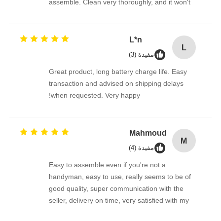
assemble. Clean very thoroughly, and it won't
scratch the photovoltaic panel
L*n
L
مفيدة (3)
Great product, long battery charge life. Easy
transaction and advised on shipping delays
when requested. Very happy!
Mahmoud
M
مفيدة (4)
Easy to assemble even if you're not a
handyman, easy to use, really seems to be of
good quality, super communication with the
seller, delivery on time, very satisfied with my
purchase !