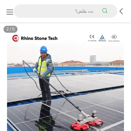
3
/
5