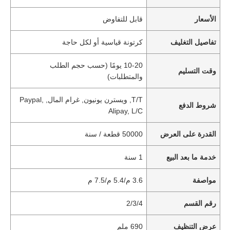
الأسعار
قابل للتفاوض
تفاصيل التغليف
كرتونة قياسية أو لكل حاجة
10-20 يومًا (حسب حجم الطلب
وقت التسليم
والمتطلبات)
T/T, ويسترن يونيون, غرام المال, Paypal,
شروط الدفع
Alipay, L/C
القدرة على العرض
50000 قطعة / سنة
خدمة ما بعد البيع
1 سنة
مواصفة
3.6 م/5.4 م/7.5 م
رقم القسم
2/3/4
عرض التنظيف
690 ملم