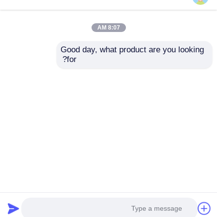
8:07 AM
Good day, what product are you looking 
for?
منظف الطاقة الشمسية
تنظيف الألواح الشمسية
ذو الطاقة المزدوجة
غسالة آلية الفرشاة
كفاءة المياه تغذية قطب
معدات تنظيف الألواح
الدوران فرشاة التنظيف
الشمسية مع بطارية
إرسال استفسار
إرسال استفسار
الليثيوم
منزل
حول نا
اتصل بنا
Desktop Site
خريطة الموقع
سياسة الخصوصية
جودة
فرشاة تنظيف الألواح الشمسية
مصنع
الصين.Copyright © 2026 Qingdao Rhino Stone
Intelligent Technology Co., LTD. All Rights