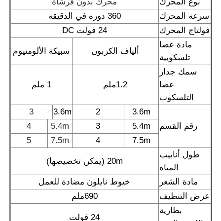
نوع المحرك
محرك بدون فرشاة
سرعة المحرك
360 دورة في الدقيقة
آلة التناضح العكسي
فولتاج المحرك
24 فولت DC
ألياف الكربون
سبيكة الألومنيوم
روبوت تنظيف الألواح الشمسية
تلسكوبية
1.2ملم
1 ملم
حاجز الصوت لتخزين الطاقة
التلسكوب
3
3.6m
2
3.6m
رقم القسم
5.4m
3
5.4m
4
5
7.5m
4
7.5m
20m (يمكن تخصيصها)
المياه
مادة الشعر
خيوط نايلون مضادة للعمل
عرض التنظيف
690ملم
24 فولت