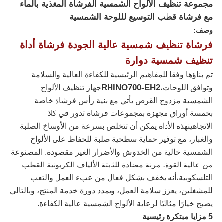
مجموعة تنظيف الألواح الشمسية الفرشاة المغذية بالماء
مع فرشاة قطب التوسيع لللوحة الشمسية
وصف:
فرشاة تنظيف شمسية عالية الجودة فرشاة أداة
تنظيف شمسية دوارة
تم بناؤها وفقا للمفاهيم الرئيسية للكفاءة العالية والسلامة
RHINO700-EH2
وتوافق اللوحات،
جهاز تنظيف الألواح
الشمسية مزدوج القرص يأتي مع بنية رأس فرشاة خاصة
بخمسة أوراق مجهزة بمجموعات فرشاة تدور في كلا
الاتجاهينهذه الأداة يمكن أن تتخلص بسرعة من الأوساخ الصلبة
والغبار، مع توفير حماية سطحية صلبة للحفاظ على الألواح
الشمسية خالية من الخدوش والأضرار الغير مقصودة. المصنوعة
منزل
من عالية القوة، مرنة مضادة للثابتة الألياف الكربونية القطب
التلسكوبية،أنه يخفف بشكل فعال من عبء العمل والتعب
المنتجات
للمشغلين، يعزز سلامة العمل، ويمدد دورة خدمة المنتج، وبالتالي
يصبح خيارًا مثاليًا لرعاية الألواح الشمسية عالية الكفاءة.
5 مزايا مبتكرة رئيسية
أشرطة فيديو