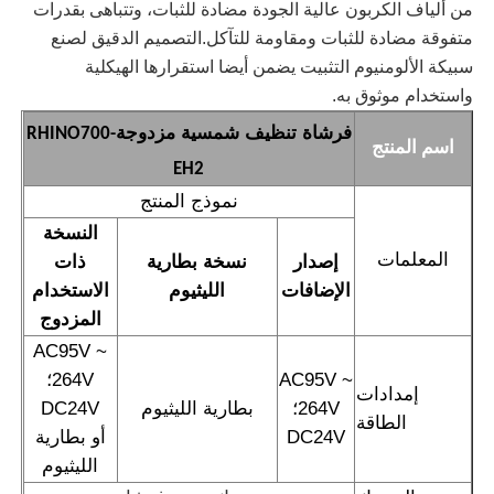
من ألياف الكربون عالية الجودة مضادة للثبات، وتتباهى بقدرات
متفوقة مضادة للثبات ومقاومة للتآكل.التصميم الدقيق لصنع
فرشاة تنظيف الألواح الشمسية
سبيكة الألومنيوم التثبيت يضمن أيضا استقرارها الهيكلية
واستخدام موثوق به.
فرشاة تدور من اللوحة الشمسية
فرشاة تنظيف شمسية مزدوجة
RHINO700-
اسم المنتج
EH2
فرشاة غسالة الألواح الشمسية
نموذج المنتج
النسخة
المعلمات
إصدار
نسخة بطارية
ذات
فرشاة دوارة للألواح الشمسية
الإضافات
الليثيوم
الاستخدام
المزدوج
أدوات تنظيف الألواح الشمسية
AC95V ~
AC95V ~
264V؛
معدات غسيل الألواح الشمسية
264V؛
بطارية الليثيوم
DC24V
الطاقة
DC24V
أو بطارية
الليثيوم
القطب المغذى بالماء