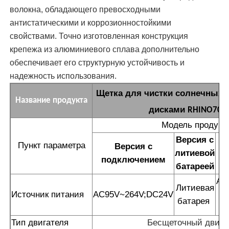
волокна, обладающего превосходными
антистатическими и коррозионностойкими
свойствами. Точно изготовленная конструкция
крепежа из алюминиевого сплава дополнительно
обеспечивает его структурную устойчивость и
надежность использования.
Щетка для чистки солнечных 
Название продукта
дисками
RHINO700
Модель продукт
Версия с
Пункт параметра
Версия с
литиевой
подключением
батареей
AC
Литиевая
Источник питания
AC95V~264V;DC24V
батарея
Тип двигателя
Бесщеточный двига