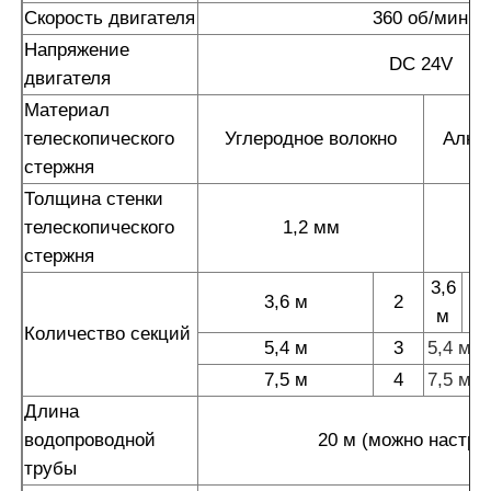
Скорость двигателя
360 об/мин
Напряжение
DC 24V
двигателя
Материал
телескопического
Углеродное волокно
Алюм
стержня
Толщина стенки
телескопического
1,2 мм
стержня
3,6
3,6 м
2
м
Количество секций
5,4 м
3
5,4 м
7,5 м
4
7,5 м
Длина
водопроводной
20 м (можно настро
трубы