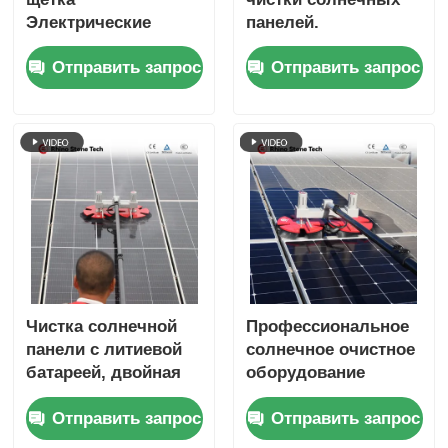
Электрические
панелей.
фотоэлектрические
Вращающаяся щетка
Отправить запрос
Отправить запрос
модули Чистка
для чистки
робота Щетка с
солнечных панелей
солнечными
с двойной головкой.
панелями
Чистка солнечной
Профессиональное
панели с литиевой
солнечное очистное
батареей, двойная
оборудование
вращающаяся щетка
Электрическая
Отправить запрос
Отправить запрос
и телескопическая
фотоэлектрическая
опора для
панель очистка