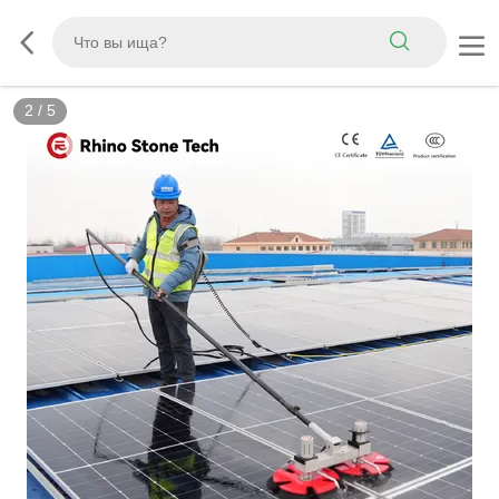
3
/
5