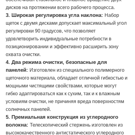
дисков на протяжении всего рабочего процесса.
машина обратного осмоза
3. Широкая регулировка угла наклона:
Набор
щеток с двумя дисками допускает максимальный угол
регулировки 90 градусов, что позволяет
Робот панели солнечных батарей очищая
удовлетворить индивидуальные потребности в
позиционировании и эффективно расширить зону
Энергоаккумулирующий звуковой барьер
охвата очистки.
4. Два режима очистки, безопасные для
панелей:
Изготовлен из специального полимерного
щеточного материала, обладает отличной гибкостью и
мощными чистящими свойствами, которые могут
гибко адаптироваться как к сухим, так и к влажным
условиям очистки, не причиняя вреда поверхностям
солнечных панелей.
5. Премиальная конструкция из углеродного
волокна:
Телескопический стержень изготовлен из
высококачественного антистатического углеродного