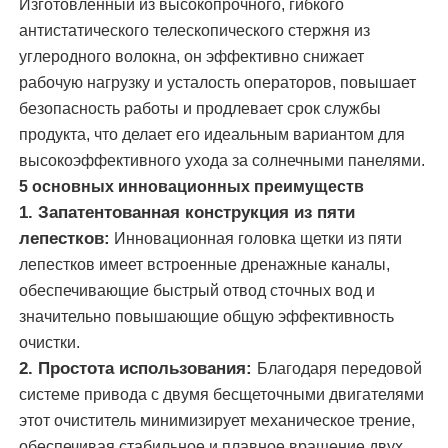
Изготовленный из высокопрочного, гибкого
антистатического телескопического стержня из
щетка чистки панели солнечных батарей
углеродного волокна, он эффективно снижает
рабочую нагрузку и усталость операторов, повышает
безопасность работы и продлевает срок службы
Солнечная панель с вращающейся щеткой
продукта, что делает его идеальным вариантом для
высокоэффективного ухода за солнечными панелями.
Щетка для мытья солнечных панелей
5 основных инновационных преимуществ
1. Запатентованная конструкция из пяти
лепестков:
Инновационная головка щетки из пяти
Рулочная щетка для солнечных панелей
лепестков имеет встроенные дренажные каналы,
обеспечивающие быстрый отвод сточных вод и
Инструменты для очистки солнечных панелей
значительно повышающие общую эффективность
очистки.
2. Простота использования:
Благодаря передовой
Оборудование для мытья солнечных панелей
системе привода с двумя бесщеточными двигателями
этот очиститель минимизирует механическое трение,
Штанга с подачей воды
обеспечивая стабильное и плавное вращение двух