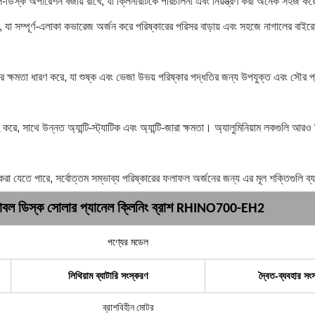
়াল-ডিস্ক অপারেশন বজায় রাখে, যা ক্লিনারটিকে পরিচালনা এবং নিয়ন্ত্রণ করা অনেক সহজ 
খে, যা সম্পূর্ণ-এলাকা কভারেজ অর্জন করে পরিষ্কারের পরিসর বাড়ায় এবং সহজে নাগালের বাই
ের ক্ষমতা ধারণ করে, যা শুষ্ক এবং ভেজা উভয় পরিষ্কার পদ্ধতির জন্য উপযুক্ত এবং সৌর
 করে, সাথে উন্নত অ্যান্টি-স্ট্যাটিক এবং অ্যান্টি-জারা ক্ষমতা। অ্যালুমিনিয়াম লকগুলি আরও
 করা যেতে পারে, সর্বোত্তম সম্ভাব্য পরিষ্কারের ফলাফল অর্জনের জন্য এর মূল শক্তিগুলি ব
াবল ডিস্ক সোলার প্যানেল ক্লিনিং ব্রাশ
RHINO700-EH2
পণ্যের মডেল
লিথিয়াম ব্যাটারি সংস্করণ
দ্বৈত-ব্যবহার সং
ব্রাশবিহীন মোটর