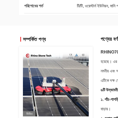
পরিশোধের শর্ত
টি/টি, ওয়েস্টার্ন ইউনিয়ন, মা
পণ্যের বর্ণ
সম্পর্কিত পণ্য
RHINO7
হয়েছে। এর দ
নমনীয় এবং অ
এটিকে দক্ষ স
৬টি উদ্ভাবন
১. পাঁচ-পাপড়
বাড়ায়।
ভিডিও