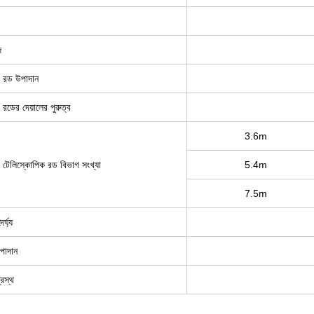
জ
ক রড উপাদান
রডের দেয়ালের পুরুত্ব
3.6m
র টেলিস্কোপিক রড বিভাগ সংখ্যা
5.4m
7.5m
্ঘ্য
উপাদান
্রস্থ