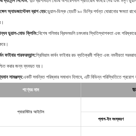
র ব্যালেন্স সিস্টেম:
দুটি ব্রাশবিহীন মোটর অপারেশনাল প্রতিরোধ কমিয়ে দেয় এবং মসৃণ ডুয
্গেল অ্যাডজাস্টেবল ব্রাশ হেড:
ডুয়াল-ডিস্ক হেডটি ৯০ ডিগ্রি পর্যন্ত ঘোরানোর ক্ষমতা রা
রে।
ান্ধব ডুয়াল-মোড ক্লিনিং:
বিশেষ পলিমার ব্রিসলগুলি চমৎকার স্থিতিস্থাপকতা এবং পরিষ্কার
ত করে।
্বন ফাইবার পারফরম্যান্স:
প্রিমিয়াম কার্বন ফাইবার রড ব্যতিক্রমী শক্তি এবং নমনীয়তা সরবরাহ
চিত করার জন্য ব্যবহৃত হয়।
্যমান সামঞ্জস্য:
একটি সমন্বিত পরিষ্কার সমাধান হিসাবে, এটি বিভিন্ন পরিস্থিতিতে প্রয়োগ
ড
পণ্যের নাম
প্যারামিটার আইটেম
প্লাগ-ইন সংস্করণ