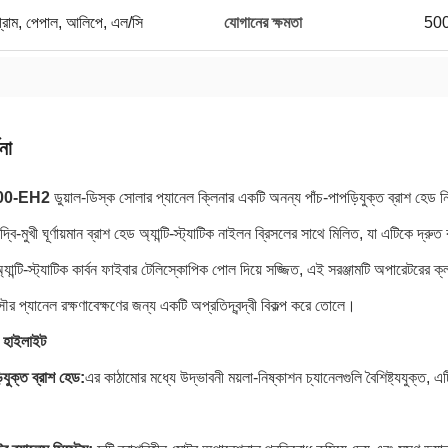
নি গ্রাম, পেপাল, আলিপে, এল/সি
যোগানের ক্ষমতা
500
না
00-EH2
ডুয়াল-ডিস্ক সোলার প্যানেল ক্লিনার একটি অনন্য পাঁচ-পাপড়িযুক্ত ব্রাশ হেড ন
্বি-মুখী ঘূর্ণায়মান ব্রাশ হেড অ্যান্টি-স্ট্যাটিক নাইলন ব্রিসলের সাথে মিলিত, যা এটিকে
্যান্টি-স্ট্যাটিক কার্বন ফাইবার টেলিস্কোপিক পোল দিয়ে সজ্জিত, এই সরঞ্জামটি অপারেটরের ক
ৌর প্যানেল রক্ষণাবেক্ষণের জন্য একটি অপ্রতিদ্বন্দ্বী বিকল্প করে তোলে।
ী হাইলাইট
িযুক্ত ব্রাশ হেড:
এর কাঠামোর মধ্যে উদ্ভাবনী ময়লা-নিষ্কাশন চ্যানেলগুলি বৈশিষ্ট্যযুক্ত, এ