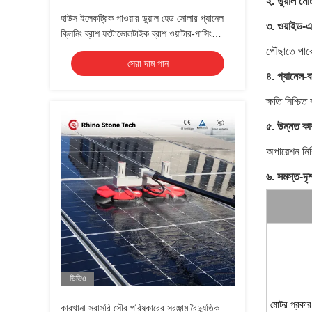
২. ডুয়াল মোট
হাউস ইলেকট্রিক পাওয়ার ডুয়াল হেড সোলার প্যানেল
৩. ওয়াইড-এঙ
ক্লিনিং ব্রাশ ফটোভোলটাইক ব্রাশ ওয়াটার-পাসিং
টেলিস্কোপিক রড সহ
পৌঁছাতে পা
সেরা দাম পান
৪. প্যানেল-ব
ক্ষতি নিশ্চি
৫. উন্নত কার
অপারেশন নিশ্
৬. সমস্ত-দৃশ
ভিডিও
মোটর প্রকার
কারখানা সরাসরি সৌর পরিষ্কারের সরঞ্জাম বৈদ্যুতিক