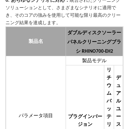
6. あらゆるシナリオに対応：
統合されたクリーニング
ソリューションとして、さまざまなシナリオに適用で
太陽電池パネルのクリーニング ブラシ
き、そのコアの強みを使用して可能な限り最高のクリー
ニング結果を達成します。
ダブルディスクソーラー
ソーラーパネル回転ブラシ
パネルクリーニングブラ
製品名
シ
RHINO700-EH2
ソーラーパネル 洗濯機 ブラシ
製品モデル
リ
ソーラーパネルローラーブラシ
チ
デ
ウ
ュ
ソーラーパネル清掃ツール
ム
ア
バ
ル
ソーラーパネル洗濯設備
ッ
ユ
パラメータ項目
プラグインバー
テ
ー
ジョン
リ
ス
水で満たされる柱