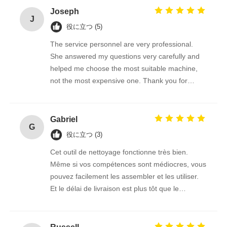
Joseph
J
役に立つ (5)
The service personnel are very professional.
She answered my questions very carefully and
helped me choose the most suitable machine,
not the most expensive one. Thank you for
giving me such a good brush.
Gabriel
G
役に立つ (3)
Cet outil de nettoyage fonctionne très bien.
Même si vos compétences sont médiocres, vous
pouvez facilement les assembler et les utiliser.
Et le délai de livraison est plus tôt que le
vendeur m'a dit l'heure estimée, ce transport est
vraiment trop puissant!