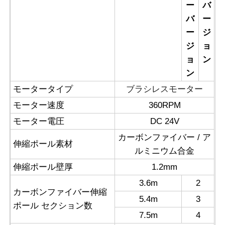
ー
バ
バ
ー
逆浸透機械
ー
ジ
ジ
ョ
太陽電池パネルのクリーニングのロボット
ョ
ン
ン
エネルギー貯蔵防音壁
ブラシレスモーター
モータータイプ
モーター速度
360RPM
モーター電圧
DC 24V
カーボンファイバー / ア
伸縮ポール素材
ルミニウム合金
伸縮ポール壁厚
1.2mm
3.6m
2
カーボンファイバー伸縮
5.4m
3
ポール セクション数
7.5m
4