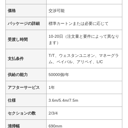
価格
交渉可能
パッケージの詳細
標準カートンまたは必要に応じて
10-20日（注文量と要件によって異なり
受渡し時間
ます）
T/T、ウェスタンユニオン、マネーグラ
支払条件
ム、ペイパル、アリペイ、L/C
供給の能力
50000個/年
アフターサービス
1年
仕様
3.6m/5.4m/7.5m
セクションの数
2/3/4
清掃幅
690mm