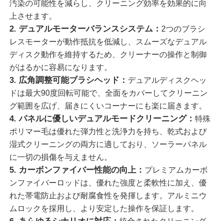
汚染の可能性を減らし、クリーニング効率を効果的に向
上させます。
企業情報
2. デュアルモーターバランスシステム：
2つのブラシ
レスモーターが動作抵抗を低減し、スムーズなデュアル
ディスク動作を維持するため、クリーナーの操作と制御
会社案内
がはるかに容易になります。
3. 広角調整可能ブラシヘッド：
デュアルディスクヘッ
品質管理
ドは最大90度回転可能で、全面をカバーしてクリーニン
グ範囲を広げ、届きにくいコーナーにも楽に届きます。
4. パネルに優しいデュアルモードクリーニング：
特殊
お問い合わせ
ポリマー毛は優れた弾力性と洗浄力を持ち、乾式および
湿式クリーニングの両方に適しており、ソーラーパネル
ニュース
に一切の損傷を与えません。
5. カーボンファイバー性能の向上：
プレミアムカーボ
ンファイバーロッドは、優れた強度と柔軟性に加え、優
すべての場合
れた帯電防止および耐腐食性を発揮します。アルミニウ
ムロックを採用し、より安定した操作を保証します。
見積依頼