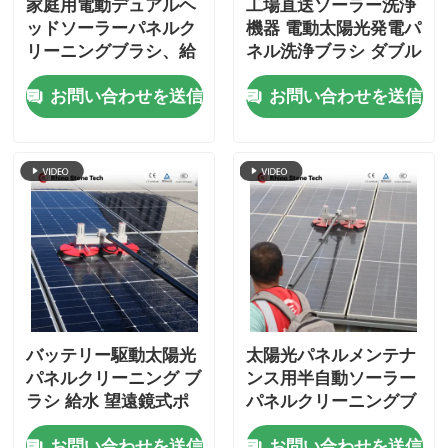
家庭用電動デュアルヘ
工場直送ソーラー洗浄
ッドソーラーパネルク
機器 電動太陽光発電パ
リーニングブラシ、給
ネル洗浄ブラシ ダブル
水伸縮ロッド付き太陽
ヘッドソーラーパネル
お問い合わせを送信
お問い合わせを送信
光発電ブラシ
洗浄ブラシ テレスコピ
ックロッド付き
バッテリー駆動太陽光
太陽光パネルメンテナ
パネルクリーニング ブ
ンス用半自動ソーラー
ラシ 給水 望遠鏡式ポ
パネルクリーニングブ
ール 太陽光クリーニン
ラシ装置
お問い合わせを送信
お問い合わせを送信
グ マシン