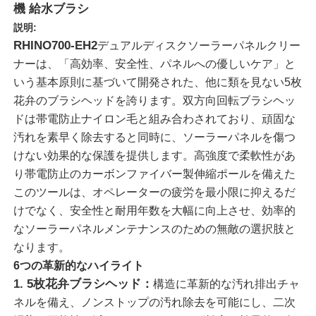
機 給水ブラシ
説明:
RHINO700-EH2
デュアルディスクソーラーパネルクリー
ナーは、「高効率、安全性、パネルへの優しいケア」と
いう基本原則に基づいて開発された、他に類を見ない5枚
花弁のブラシヘッドを誇ります。双方向回転ブラシヘッ
ドは帯電防止ナイロン毛と組み合わされており、頑固な
汚れを素早く除去すると同時に、ソーラーパネルを傷つ
けない効果的な保護を提供します。高強度で柔軟性があ
り帯電防止のカーボンファイバー製伸縮ポールを備えた
このツールは、オペレーターの疲労を最小限に抑えるだ
けでなく、安全性と耐用年数を大幅に向上させ、効率的
ホーム
なソーラーパネルメンテナンスのための無敵の選択肢と
なります。
6つの革新的なハイライト
製品
1. 5枚花弁ブラシヘッド：
構造に革新的な汚れ排出チャ
ネルを備え、ノンストップの汚れ除去を可能にし、二次
ビデオ