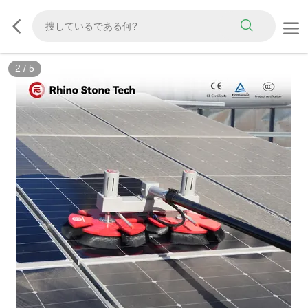
3
/
5