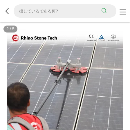
3
/
5