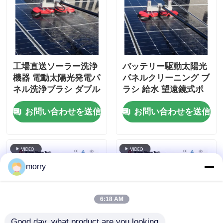
工場直送ソーラー洗浄
バッテリー駆動太陽光
機器 電動太陽光発電パ
パネルクリーニング ブ
ネル洗浄ブラシ ダブル
ラシ 給水 望遠鏡式ポ
ヘッドソーラーパネル
ール 太陽光クリーニン
お問い合わせを送信
お問い合わせを送信
洗浄ブラシ テレスコピ
グ マシン
ックロッド付き
morry
6:18 AM
Good day, what product are you looking 