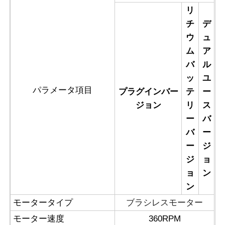
リ
チ
デ
逆浸透機械
ウ
ュ
ム
ア
太陽電池パネルのクリーニングのロボット
バ
ル
ッ
ユ
エネルギー貯蔵防音壁
パラメータ項目
プラグインバー
テ
ー
ジョン
リ
ス
ー
バ
バ
ー
ー
ジ
ジ
ョ
ョ
ン
ン
ブラシレスモーター
モータータイプ
モーター速度
360RPM