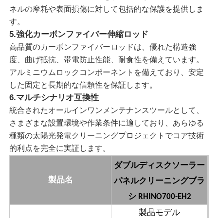
ネルの摩耗や表面損傷に対して包括的な保護を提供しま
す。
太陽電池パネルのクリーニング ブラシ
5.強化カーボンファイバー伸縮ロッド
高品質のカーボンファイバーロッドは、優れた構造強
ソーラーパネル回転ブラシ
度、曲げ抵抗、帯電防止性能、耐食性を備えています。
アルミニウムロックコンポーネントを備えており、安定
した固定と長期的な信頼性を保証します。
ソーラーパネル 洗濯機 ブラシ
6.マルチシナリオ互換性
統合されたオールインワンメンテナンスツールとして、
ソーラーパネルローラーブラシ
さまざまな設置環境や作業条件に適しており、あらゆる
種類の太陽光発電クリーニングプロジェクトでコア技術
的利点を完全に実証します。
ソーラーパネル清掃ツール
ダブルディスクソーラー
ソーラーパネル洗濯設備
パネルクリーニングブラ
製品名
シ
RHINO700-EH2
水で満たされる柱
製品モデル