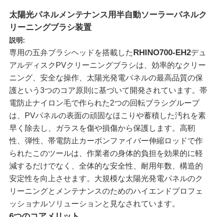
太陽光パネルメンテナンス用半自動ソーラーパネルク
リーニングブラシ装置
説明:
RHINO700-EH2
専用の五弁ブラシヘッドを搭載した
デュ
アルディスクPVクリーニングブラシは、効率的なクリー
ニング、安全な操作、太陽光発電パネルの最高品質の保
護という3つのコア原則に基づいて開発されています。帯
電防止ナイロン毛で作られた2つの回転ブラシグループ
は、PVパネルの表面の頑固なほこりや蓄積した汚れを素
早く除去し、ガラスを傷や損傷から保護します。高靭
性、弾性、帯電防止カーボンファイバー伸縮ロッドで作
ホーム
られたこのツールは、作業者の身体的負担を効果的に軽
減するだけでなく、全体的な安全性、耐用年数、構造的
安定性を向上させます。大規模な太陽光発電パネルのク
製品
リーニングとメンテナンスのためのハイエンドプロフェ
ッショナルソリューションと見なされています。
ビデオ
6つのコアメリット