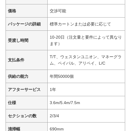
価格
交渉可能
パッケージの詳細
標準カートンまたは必要に応じて
10-20日（注文量と要件によって異なり
受渡し時間
ます）
T/T、ウェスタンユニオン、マネーグラ
支払条件
ム、ペイパル、アリペイ、L/C
供給の能力
年間50000個
アフターサービス
1年
仕様
3.6m/5.4m/7.5m
セクションの数
2/3/4
清掃幅
690mm