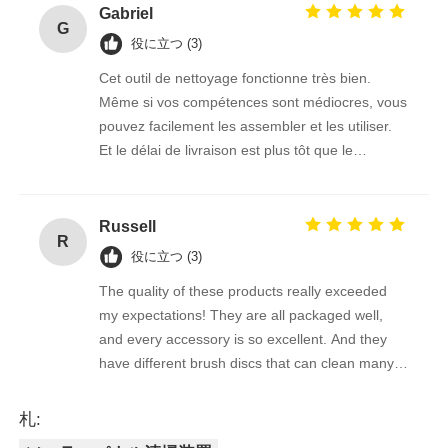
Gabriel
G
役に立つ (3)
Cet outil de nettoyage fonctionne très bien.
Même si vos compétences sont médiocres, vous
pouvez facilement les assembler et les utiliser.
Et le délai de livraison est plus tôt que le
vendeur m'a dit l'heure estimée, ce transport est
vraiment trop puissant!
Russell
R
役に立つ (3)
The quality of these products really exceeded
my expectations! They are all packaged well,
and every accessory is so excellent. And they
have different brush discs that can clean many
stains very cleanly!
札: