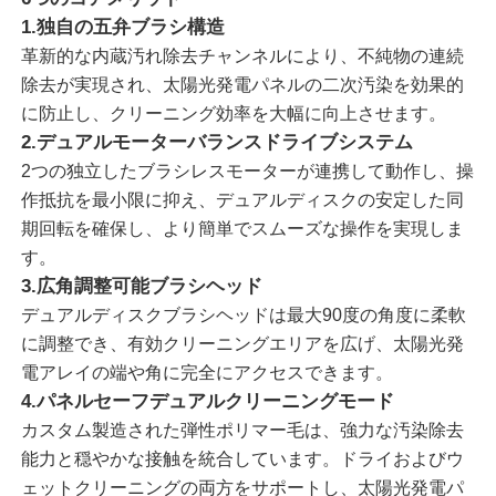
1.独自の五弁ブラシ構造
革新的な内蔵汚れ除去チャンネルにより、不純物の連続
企業情報
除去が実現され、太陽光発電パネルの二次汚染を効果的
に防止し、クリーニング効率を大幅に向上させます。
会社案内
2.デュアルモーターバランスドライブシステム
2つの独立したブラシレスモーターが連携して動作し、操
作抵抗を最小限に抑え、デュアルディスクの安定した同
品質管理
期回転を確保し、より簡単でスムーズな操作を実現しま
す。
お問い合わせ
3.広角調整可能ブラシヘッド
デュアルディスクブラシヘッドは最大90度の角度に柔軟
に調整でき、有効クリーニングエリアを広げ、太陽光発
ニュース
電アレイの端や角に完全にアクセスできます。
4.パネルセーフデュアルクリーニングモード
すべての場合
カスタム製造された弾性ポリマー毛は、強力な汚染除去
能力と穏やかな接触を統合しています。ドライおよびウ
見積依頼
ェットクリーニングの両方をサポートし、太陽光発電パ