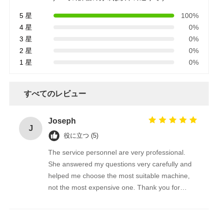
5 星
100%
4 星
0%
3 星
0%
2 星
0%
1 星
0%
すべてのレビュー
Joseph
J
役に立つ (5)
The service personnel are very professional.
She answered my questions very carefully and
helped me choose the most suitable machine,
not the most expensive one. Thank you for
giving me such a good brush.