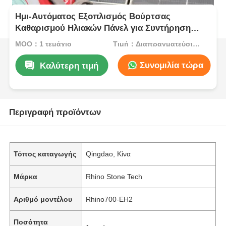
Ημι-Αυτόματος Εξοπλισμός Βούρτσας
Καθαρισμού Ηλιακών Πάνελ για Συντήρηση
Φωτοβολταϊκών Πάνελ
MOQ：1 τεμάχιο
Τιμή：Διαπραγματεύσιμος
Συνομιλία τώρα
Καλύτερη τιμή
Περιγραφή προϊόντων
Τόπος καταγωγής
Qingdao, Κίνα
Μάρκα
Rhino Stone Tech
Αριθμό μοντέλου
Rhino700-EH2
Ποσότητα