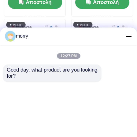
Αποστολή
Αποστολή
καθαριστικό βούρτσα
τηλεσκοπικός πόλος
διπλής κεφαλής
Ηλιακό καθαριστικό
ερώτησης
ερώτησης
ηλιακό πίνακα
μηχανισμό
καθαριστικό βούρτσα
με τηλεσκοπικό ραβδί
morry
12:27 PM
Good day, what product are you looking 
for?
Αποτελεσματική
Μηχανή καθαρισμού
Βούρτσα
ηλιακών πάνελ
Καθαρισμού Ηλιακών
Διπλής Δίσκου
Πάνελ για
Περιστρεφόμενη
Αποστολή
Αποστολή
Διασφάλιση
Βούρτσα για πλύσιμο
Μέγιστης Απόδοσης
drone
ερώτησης
ερώτησης
Παραγωγής
φωτοβολταϊκών
Φωτοβολταϊκής
Αρχική Σελίδα
Περίπου εμείς
επαφή
Desktop Site