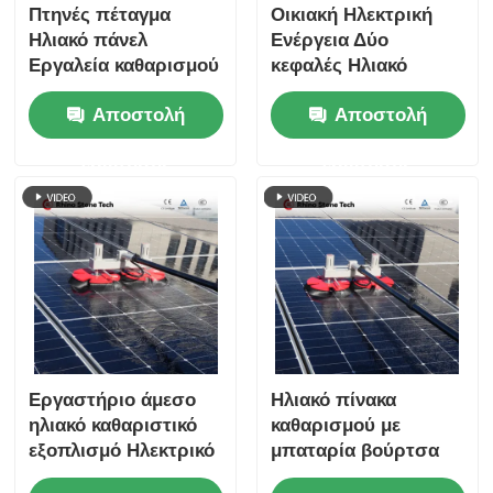
Πτηνές πέταγμα
Οικιακή Ηλεκτρική
Ηλιακό πάνελ
Ενέργεια Δύο
Εργαλεία καθαρισμού
κεφαλές Ηλιακό
Εγγυητό μηχάνημα
Πίνακα Καθαριστικό
Αποστολή
Αποστολή
καθαρισμού Βούρτσα
Βούρτσα
τροφοδοσίας νερού
Φωτοβολταϊκή
ερώτησης
ερώτησης
Βούρτσα με
τηλεσκοπικό ραβδί
που περνά το νερό
Εργαστήριο άμεσο
Ηλιακό πίνακα
ηλιακό καθαριστικό
καθαρισμού με
εξοπλισμό Ηλεκτρικό
μπαταρία βούρτσα
φωτοβολταϊκό πίνακα
με νερό