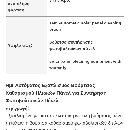
3~3,5 ώρες
ανά πλήρη
φόρτιση
semi-automatic solar panel cleaning
brush
,
βούρτσα συντήρησης
Υψηλό φως:
φωτοβολταϊκών πάνελ
,
solar panel cleaning equipment with
warranty
Ημι-Αυτόματος Εξοπλισμός Βούρτσας
Αρχική Σελίδα
Καθαρισμού Ηλιακών Πάνελ για Συντήρηση
Φωτοβολταϊκών Πάνελ
περιγραφή:
Προϊόντα
Εξοπλισμένη με μια αποκλειστική κεφαλή βούρτσας πέντε
πετάλων, η βούρτσα καθαρισμού φωτοβολταϊκών διπλών
Βίντεο