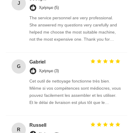
J
Χρήσιμο (5)
The service personnel are very professional.
She answered my questions very carefully and
helped me choose the most suitable machine,
not the most expensive one. Thank you for
giving me such a good brush.
Gabriel
G
Χρήσιμο (3)
Cet outil de nettoyage fonctionne très bien.
Même si vos compétences sont médiocres, vous
pouvez facilement les assembler et les utiliser.
Et le délai de livraison est plus tôt que le
vendeur m'a dit l'heure estimée, ce transport est
vraiment trop puissant!
Russell
R