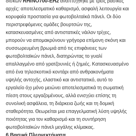
RHINO700-EH2
δίσκων
αναπτύχθηκε με τρεις βασικές
αρχές: αποτελεσματικό καθαρισμό, ασφαλή λειτουργία και
κορυφαία προστασία για φωτοβολταϊκά πάνελ. Οι δύο
Σχετικά με εμάς
περιστρεφόμενες ομάδες βουρτσών της,
κατασκευασμένες από αντιστατικές νάιλον τρίχες,
Γύρος εργοστασίων
μπορούν να απομακρύνουν γρήγορα επίμονη σκόνη και
συσσωρευμένη βρωμιά από τις επιφάνειες των
Ποιοτικός έλεγχος
φωτοβολταϊκών πάνελ, διατηρώντας το γυαλί
απαλλαγμένο από γρατζουνιές ή ζημιές. Κατασκευασμένο
από ένα τηλεσκοπικό κοντάρι από ανθρακονήματα
επαφή
υψηλής αντοχής, ελαστικό και αντιστατικό, αυτό το
εργαλείο όχι μόνο μειώνει αποτελεσματικά τη σωματική
Νέα
πίεση στους εργαζομένους, αλλά ενισχύει επίσης τη
συνολική ασφάλεια, τη διάρκεια ζωής και τη δομική
σταθερότητα. Θεωρείται μια επαγγελματική λύση υψηλής
Όλες οι περιπτώσεις
ποιότητας για τον καθαρισμό και τη συντήρηση
φωτοβολταϊκών πάνελ μεγάλης κλίμακας.
Ζητήστε ένα απόσπασμα
6 Βασικά Πλεονεκτήματα