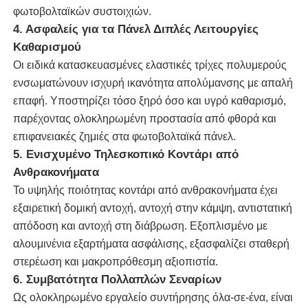
φωτοβολταϊκών συστοιχιών.
4. Ασφαλείς για τα Πάνελ Διπλές Λειτουργίες
Μηχανή αντίστροφης όσμωσης
Καθαρισμού
Οι ειδικά κατασκευασμένες ελαστικές τρίχες πολυμερούς
Καθαρίζοντας ρομπότ ηλιακού πλαισίου
ενσωματώνουν ισχυρή ικανότητα απολύμανσης με απαλή
επαφή. Υποστηρίζει τόσο ξηρό όσο και υγρό καθαρισμό,
παρέχοντας ολοκληρωμένη προστασία από φθορά και
Αποθήκευση Ενέργειας Ηχοφράγμα
επιφανειακές ζημιές στα φωτοβολταϊκά πάνελ.
5. Ενισχυμένο Τηλεσκοπικό Κοντάρι από
Ανθρακονήματα
Το υψηλής ποιότητας κοντάρι από ανθρακονήματα έχει
εξαιρετική δομική αντοχή, αντοχή στην κάμψη, αντιστατική
απόδοση και αντοχή στη διάβρωση. Εξοπλισμένο με
αλουμινένια εξαρτήματα ασφάλισης, εξασφαλίζει σταθερή
στερέωση και μακροπρόθεσμη αξιοπιστία.
6. Συμβατότητα Πολλαπλών Σεναρίων
Ως ολοκληρωμένο εργαλείο συντήρησης όλα-σε-ένα, είναι