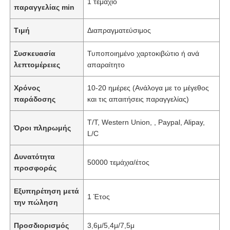
1 τεμάχιο
παραγγελίας min
Τιμή
Διαπραγματεύσιμος
Συσκευασία
Τυποποιημένο χαρτοκιβώτιο ή ανά
λεπτομέρειες
απαραίτητο
Χρόνος
10-20 ημέρες (Ανάλογα με το μέγεθος
παράδοσης
και τις απαιτήσεις παραγγελίας)
T/T, Western Union, , Paypal, Alipay,
Όροι πληρωμής
L/C
Δυνατότητα
50000 τεμάχια/έτος
προσφοράς
Εξυπηρέτηση μετά
1 Έτος
την πώληση
Προσδιορισμός
3,6μ/5,4μ/7,5μ