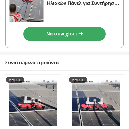
Ηλιακών Πάνελ για Συντήρηση
Φωτοβολταϊκών Πάνελ
Να συνεχίσει
Συνιστώμενα προϊόντα