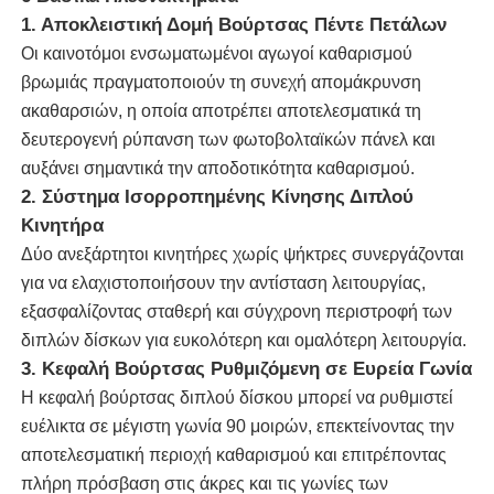
1. Αποκλειστική Δομή Βούρτσας Πέντε Πετάλων
Οι καινοτόμοι ενσωματωμένοι αγωγοί καθαρισμού
καθαρίζοντας βούρτσα ηλιακών πλαισίων
βρωμιάς πραγματοποιούν τη συνεχή απομάκρυνση
ακαθαρσιών, η οποία αποτρέπει αποτελεσματικά τη
Ηλιακό πάνελ περιστρεφόμενη βούρτσα
δευτερογενή ρύπανση των φωτοβολταϊκών πάνελ και
αυξάνει σημαντικά την αποδοτικότητα καθαρισμού.
2. Σύστημα Ισορροπημένης Κίνησης Διπλού
Βούρτσα Πλυσίματος Ηλιακών Πάνελ
Κινητήρα
Δύο ανεξάρτητοι κινητήρες χωρίς ψήκτρες συνεργάζονται
Βούρτσα κυλίνδρου ηλιακού πάνελ
για να ελαχιστοποιήσουν την αντίσταση λειτουργίας,
εξασφαλίζοντας σταθερή και σύγχρονη περιστροφή των
Εργαλεία καθαρισμού ηλιακών πάνελ
διπλών δίσκων για ευκολότερη και ομαλότερη λειτουργία.
3. Κεφαλή Βούρτσας Ρυθμιζόμενη σε Ευρεία Γωνία
Η κεφαλή βούρτσας διπλού δίσκου μπορεί να ρυθμιστεί
Εξοπλισμός πλύσης ηλιακών πάνελ
ευέλικτα σε μέγιστη γωνία 90 μοιρών, επεκτείνοντας την
αποτελεσματική περιοχή καθαρισμού και επιτρέποντας
Τηλεσκοπικός κοντάρι με παροχή νερού
πλήρη πρόσβαση στις άκρες και τις γωνίες των