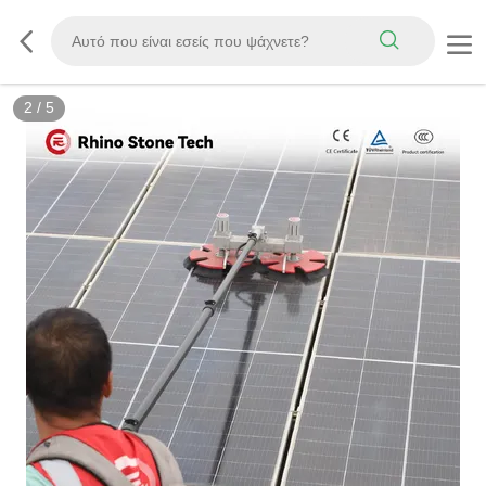
3
/
5