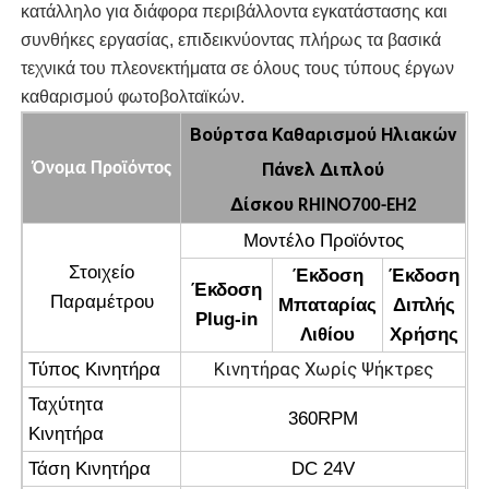
κατάλληλο για διάφορα περιβάλλοντα εγκατάστασης και
συνθήκες εργασίας, επιδεικνύοντας πλήρως τα βασικά
τεχνικά του πλεονεκτήματα σε όλους τους τύπους έργων
καθαρισμού φωτοβολταϊκών.
Βούρτσα Καθαρισμού Ηλιακών
Πάνελ Διπλού
Όνομα Προϊόντος
Δίσκου
RHINO700-EH2
Μοντέλο Προϊόντος
Στοιχείο
Έκδοση
Έκδοση
Έκδοση
Παραμέτρου
Μπαταρίας
Διπλής
Plug-in
Λιθίου
Χρήσης
Κινητήρας Χωρίς Ψήκτρες
Τύπος Κινητήρα
Ταχύτητα
360RPM
Κινητήρα
Τάση Κινητήρα
DC 24V