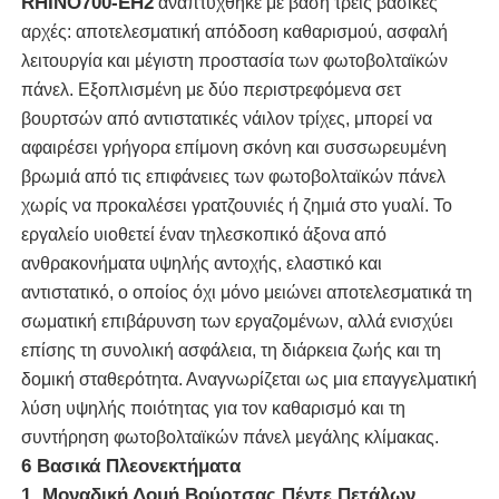
RHINO700-EH2
αναπτύχθηκε με βάση τρεις βασικές
αρχές: αποτελεσματική απόδοση καθαρισμού, ασφαλή
λειτουργία και μέγιστη προστασία των φωτοβολταϊκών
Σχετικά με εμάς
πάνελ. Εξοπλισμένη με δύο περιστρεφόμενα σετ
βουρτσών από αντιστατικές νάιλον τρίχες, μπορεί να
Γύρος εργοστασίων
αφαιρέσει γρήγορα επίμονη σκόνη και συσσωρευμένη
βρωμιά από τις επιφάνειες των φωτοβολταϊκών πάνελ
Ποιοτικός έλεγχος
χωρίς να προκαλέσει γρατζουνιές ή ζημιά στο γυαλί. Το
εργαλείο υιοθετεί έναν τηλεσκοπικό άξονα από
ανθρακονήματα υψηλής αντοχής, ελαστικό και
επαφή
αντιστατικό, ο οποίος όχι μόνο μειώνει αποτελεσματικά τη
σωματική επιβάρυνση των εργαζομένων, αλλά ενισχύει
Νέα
επίσης τη συνολική ασφάλεια, τη διάρκεια ζωής και τη
δομική σταθερότητα. Αναγνωρίζεται ως μια επαγγελματική
λύση υψηλής ποιότητας για τον καθαρισμό και τη
Όλες οι περιπτώσεις
συντήρηση φωτοβολταϊκών πάνελ μεγάλης κλίμακας.
6 Βασικά Πλεονεκτήματα
Ζητήστε ένα απόσπασμα
1. Μοναδική Δομή Βούρτσας Πέντε Πετάλων