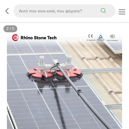
3
/
5