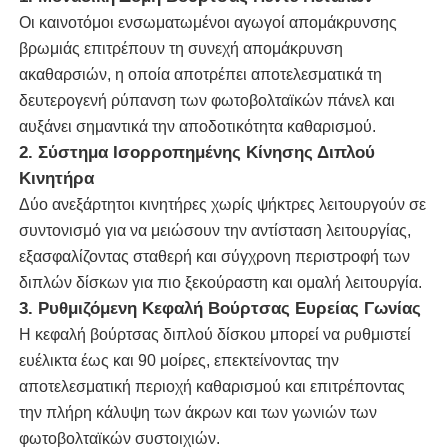
Οι καινοτόμοι ενσωματωμένοι αγωγοί απομάκρυνσης
βρωμιάς επιτρέπουν τη συνεχή απομάκρυνση
καθαρίζοντας βούρτσα ηλιακών πλαισίων
ακαθαρσιών, η οποία αποτρέπει αποτελεσματικά τη
δευτερογενή ρύπανση των φωτοβολταϊκών πάνελ και
Ηλιακό πάνελ περιστρεφόμενη βούρτσα
αυξάνει σημαντικά την αποδοτικότητα καθαρισμού.
2. Σύστημα Ισορροπημένης Κίνησης Διπλού
Κινητήρα
Βούρτσα Πλυσίματος Ηλιακών Πάνελ
Δύο ανεξάρτητοι κινητήρες χωρίς ψήκτρες λειτουργούν σε
συντονισμό για να μειώσουν την αντίσταση λειτουργίας,
Βούρτσα κυλίνδρου ηλιακού πάνελ
εξασφαλίζοντας σταθερή και σύγχρονη περιστροφή των
διπλών δίσκων για πιο ξεκούραστη και ομαλή λειτουργία.
Εργαλεία καθαρισμού ηλιακών πάνελ
3. Ρυθμιζόμενη Κεφαλή Βούρτσας Ευρείας Γωνίας
Η κεφαλή βούρτσας διπλού δίσκου μπορεί να ρυθμιστεί
ευέλικτα έως και 90 μοίρες, επεκτείνοντας την
Εξοπλισμός πλύσης ηλιακών πάνελ
αποτελεσματική περιοχή καθαρισμού και επιτρέποντας
την πλήρη κάλυψη των άκρων και των γωνιών των
Τηλεσκοπικός κοντάρι με παροχή νερού
φωτοβολταϊκών συστοιχιών.