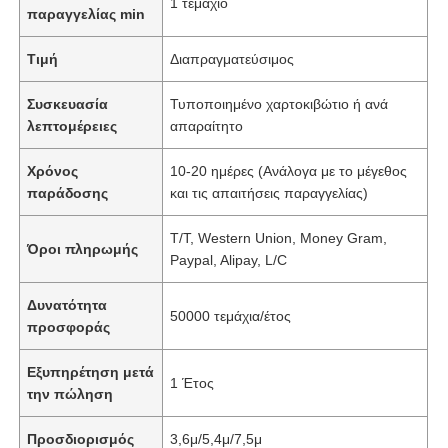
1 τεμάχιο
παραγγελίας min
Τιμή
Διαπραγματεύσιμος
Συσκευασία
Τυποποιημένο χαρτοκιβώτιο ή ανά
λεπτομέρειες
απαραίτητο
Χρόνος
10-20 ημέρες (Ανάλογα με το μέγεθος
παράδοσης
και τις απαιτήσεις παραγγελίας)
T/T, Western Union, Money Gram,
Όροι πληρωμής
Paypal, Alipay, L/C
Δυνατότητα
50000 τεμάχια/έτος
προσφοράς
Εξυπηρέτηση μετά
1 Έτος
την πώληση
Προσδιορισμός
3,6μ/5,4μ/7,5μ