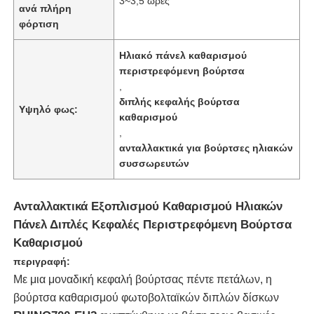
3~3,5 ώρες
ανά πλήρη
φόρτιση
Ηλιακό πάνελ καθαρισμού
περιστρεφόμενη βούρτσα
,
διπλής κεφαλής βούρτσα
Υψηλό φως:
καθαρισμού
,
ανταλλακτικά για βούρτσες ηλιακών
συσσωρευτών
Ανταλλακτικά Εξοπλισμού Καθαρισμού Ηλιακών
Αρχική Σελίδα
Πάνελ Διπλές Κεφαλές Περιστρεφόμενη Βούρτσα
Καθαρισμού
περιγραφή:
Προϊόντα
Με μια μοναδική κεφαλή βούρτσας πέντε πετάλων, η
βούρτσα καθαρισμού φωτοβολταϊκών διπλών δίσκων
Βίντεο