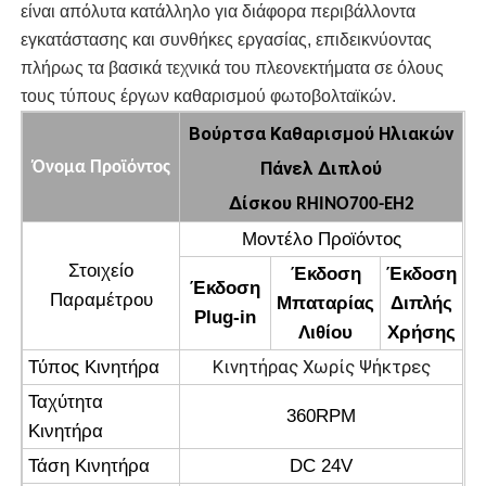
είναι απόλυτα κατάλληλο για διάφορα περιβάλλοντα
εγκατάστασης και συνθήκες εργασίας, επιδεικνύοντας
πλήρως τα βασικά τεχνικά του πλεονεκτήματα σε όλους
τους τύπους έργων καθαρισμού φωτοβολταϊκών.
Βούρτσα Καθαρισμού Ηλιακών
Πάνελ Διπλού
Όνομα Προϊόντος
Δίσκου
RHINO700-EH2
Μοντέλο Προϊόντος
Στοιχείο
Έκδοση
Έκδοση
Έκδοση
Παραμέτρου
Μπαταρίας
Διπλής
Plug-in
Λιθίου
Χρήσης
Κινητήρας Χωρίς Ψήκτρες
Τύπος Κινητήρα
Ταχύτητα
360RPM
Κινητήρα
Τάση Κινητήρα
DC 24V