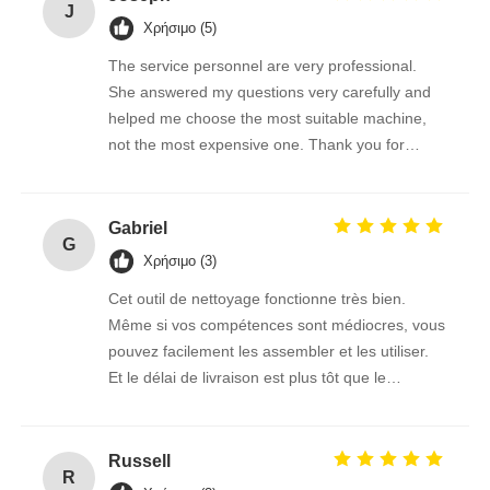
J
Χρήσιμο (5)
The service personnel are very professional.
She answered my questions very carefully and
helped me choose the most suitable machine,
not the most expensive one. Thank you for
giving me such a good brush.
Gabriel
G
Χρήσιμο (3)
Cet outil de nettoyage fonctionne très bien.
Même si vos compétences sont médiocres, vous
pouvez facilement les assembler et les utiliser.
Et le délai de livraison est plus tôt que le
vendeur m'a dit l'heure estimée, ce transport est
vraiment trop puissant!
Russell
R