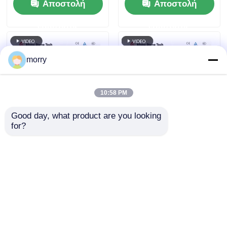
Αποστολή
Αποστολή
καθαριστικό βούρτσα
τηλεσκοπικός πόλος
διπλής κεφαλής
Ηλιακό καθαριστικό
ερώτησης
ερώτησης
ηλιακό πίνακα
μηχανισμό
καθαριστικό βούρτσα
με τηλεσκοπικό ραβδί
morry
10:58 PM
Good day, what product are you looking 
for?
Ημι-Αυτόματος
Αποτελεσματική
Εξοπλισμός
Βούρτσα
Βούρτσας
Καθαρισμού Ηλιακών
Καθαρισμού Ηλιακών
Πάνελ για
Αποστολή
Αποστολή
Πάνελ για Συντήρηση
Διασφάλιση
Φωτοβολταϊκών
Μέγιστης Απόδοσης
ερώτησης
ερώτησης
Πάνελ
Παραγωγής
Φωτοβολταϊκής
Αρχική Σελίδα
Περίπου εμείς
επαφή
Desktop Site