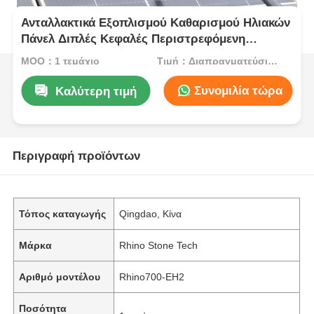
Ανταλλακτικά Εξοπλισμού Καθαρισμού Ηλιακών
Πάνελ Διπλές Κεφαλές Περιστρεφόμενη
Βούρτσα Καθαρισμού
MOQ：1 τεμάχιο
Τιμή：Διαπραγματεύσιμος
Συνομιλία τώρα
Καλύτερη τιμή
Περιγραφή προϊόντων
Τόπος καταγωγής
Qingdao, Κίνα
Μάρκα
Rhino Stone Tech
Αριθμό μοντέλου
Rhino700-EH2
Ποσότητα