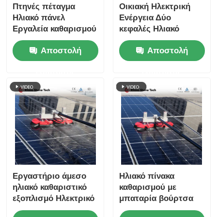
Πτηνές πέταγμα
Οικιακή Ηλεκτρική
Ηλιακό πάνελ
Ενέργεια Δύο
Εργαλεία καθαρισμού
κεφαλές Ηλιακό
Εγγυητό μηχάνημα
Πίνακα Καθαριστικό
Αποστολή
Αποστολή
καθαρισμού Βούρτσα
Βούρτσα
τροφοδοσίας νερού
Φωτοβολταϊκή
ερώτησης
ερώτησης
Βούρτσα με
τηλεσκοπικό ραβδί
που περνά το νερό
Εργαστήριο άμεσο
Ηλιακό πίνακα
ηλιακό καθαριστικό
καθαρισμού με
εξοπλισμό Ηλεκτρικό
μπαταρία βούρτσα
φωτοβολταϊκό πίνακα
με νερό