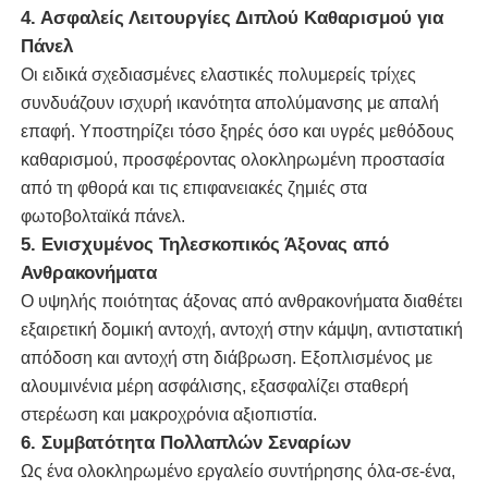
4. Ασφαλείς Λειτουργίες Διπλού Καθαρισμού για
Πάνελ
Μηχανή αντίστροφης όσμωσης
Οι ειδικά σχεδιασμένες ελαστικές πολυμερείς τρίχες
συνδυάζουν ισχυρή ικανότητα απολύμανσης με απαλή
Καθαρίζοντας ρομπότ ηλιακού πλαισίου
επαφή. Υποστηρίζει τόσο ξηρές όσο και υγρές μεθόδους
καθαρισμού, προσφέροντας ολοκληρωμένη προστασία
από τη φθορά και τις επιφανειακές ζημιές στα
Αποθήκευση Ενέργειας Ηχοφράγμα
φωτοβολταϊκά πάνελ.
5. Ενισχυμένος Τηλεσκοπικός Άξονας από
Ανθρακονήματα
Ο υψηλής ποιότητας άξονας από ανθρακονήματα διαθέτει
εξαιρετική δομική αντοχή, αντοχή στην κάμψη, αντιστατική
απόδοση και αντοχή στη διάβρωση. Εξοπλισμένος με
αλουμινένια μέρη ασφάλισης, εξασφαλίζει σταθερή
στερέωση και μακροχρόνια αξιοπιστία.
6. Συμβατότητα Πολλαπλών Σεναρίων
Ως ένα ολοκληρωμένο εργαλείο συντήρησης όλα-σε-ένα,