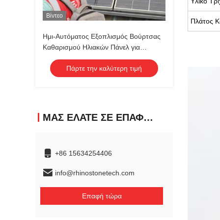
Υλικό Τρ
Βίντεο
Πλάτος Κ
Ημι-Αυτόματος Εξοπλισμός Βούρτσας
Καθαρισμού Ηλιακών Πάνελ για
Συντήρηση Φωτοβολταϊκών Πάνελ
Πάρτε την καλύτερη τιμή
ΜΑΣ ΕΛΆΤΕ ΣΕ ΕΠΑΦΉ ΜΕ
+86 15634254406
info@rhinostonetech.com
Επαφή τώρα