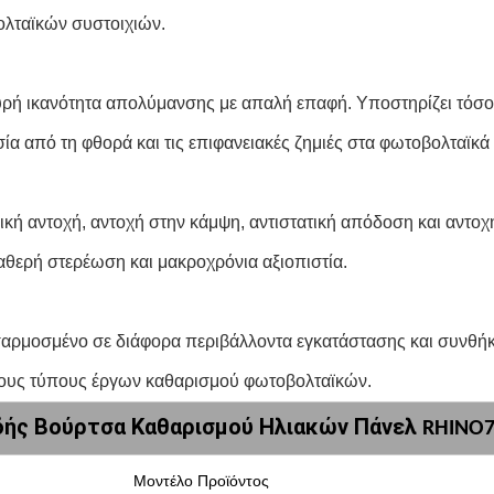
ολταϊκών συστοιχιών.
χυρή ικανότητα απολύμανσης με απαλή επαφή. Υποστηρίζει τόσο
 από τη φθορά και τις επιφανειακές ζημιές στα φωτοβολταϊκά
κή αντοχή, αντοχή στην κάμψη, αντιστατική απόδοση και αντοχ
αθερή στερέωση και μακροχρόνια αξιοπιστία.
αρμοσμένο σε διάφορα περιβάλλοντα εγκατάστασης και συνθήκ
 τους τύπους έργων καθαρισμού φωτοβολταϊκών.
δής Βούρτσα Καθαρισμού Ηλιακών Πάνελ
RHINO7
Μοντέλο Προϊόντος