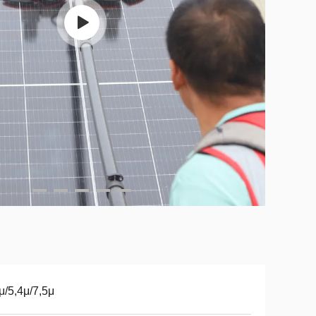
μ/5,4μ/7,5μ