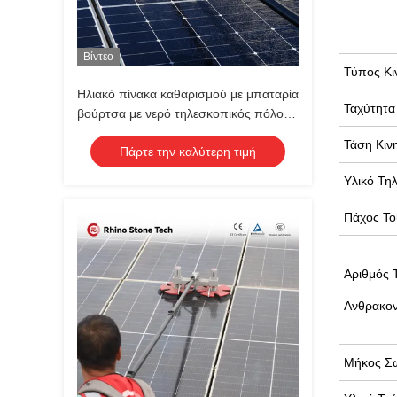
Βίντεο
Τύπος Κι
Ηλιακό πίνακα καθαρισμού με μπαταρία
Ταχύτητα
βούρτσα με νερό τηλεσκοπικός πόλος
Ηλιακό καθαριστικό μηχανισμό
Τάση Κιν
Πάρτε την καλύτερη τιμή
Υλικό Τη
Πάχος Το
Αριθμός 
Ανθρακο
Μήκος Σ