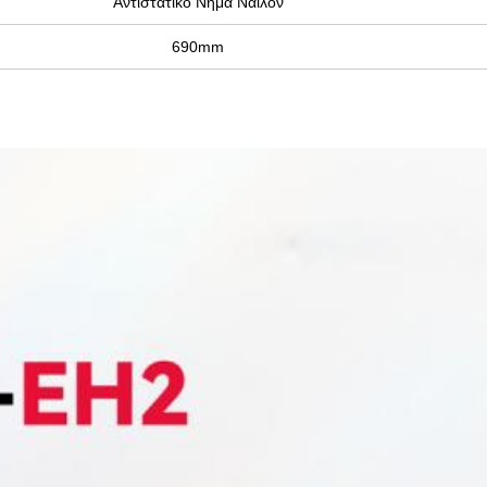
Αντιστατικό Νήμα Νάιλον
690mm