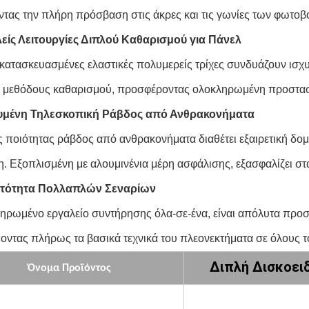
ντας την πλήρη πρόσβαση στις άκρες και τις γωνίες των φωτοβ
είς Λειτουργίες Διπλού Καθαρισμού για Πάνελ
ά κατασκευασμένες ελαστικές πολυμερείς τρίχες συνδυάζουν ισ
ς μεθόδους καθαρισμού, προσφέροντας ολοκληρωμένη προστασία
χυμένη Τηλεσκοπική Ράβδος από Ανθρακονήματα
 ποιότητας ράβδος από ανθρακονήματα διαθέτει εξαιρετική δομι
. Εξοπλισμένη με αλουμινένια μέρη ασφάλισης, εξασφαλίζει στ
ατότητα Πολλαπλών Σεναρίων
ηρωμένο εργαλείο συντήρησης όλα-σε-ένα, είναι απόλυτα προσ
ύοντας πλήρως τα βασικά τεχνικά του πλεονεκτήματα σε όλους
Διπλή Δισκοει
Όνομα Προϊόντος