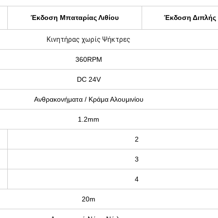
Έκδοση Μπαταρίας Λιθίου
Έκδοση Διπλής
Κινητήρας χωρίς Ψήκτρες
360RPM
DC 24V
Ανθρακονήματα / Κράμα Αλουμινίου
1.2mm
2
3
4
20m