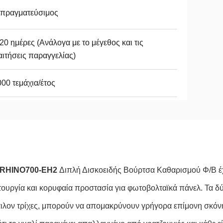
απραγματεύσιμος
20 ημέρες (Ανάλογα με το μέγεθος και τις
ιτήσεις παραγγελίας)
00 τεμάχια/έτος
RHINO700-EH2
Διπλή Δισκοειδής Βούρτσα Καθαρισμού Φ/Β έχ
ιτουργία και κορυφαία προστασία για φωτοβολταϊκά πάνελ. Τα δ
άιλον τρίχες, μπορούν να απομακρύνουν γρήγορα επίμονη σκόν