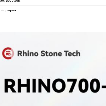
ίχας Βούρτσας
αθαρισμού