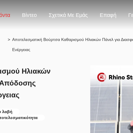
όντα
Βίντεο
Σχετικά Με Εμάς
Επαφή
Γ
>
Αποτελεσματική Βούρτσα Καθαρισμού Ηλιακών Πάνελ για Διασ
Ενέργειας
ισμού Ηλιακών
ς Απόδοσης
γειας
ύ λαβή
ποτελεσματικότητα