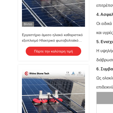
επιτρέπο
4. Ασφαλ
Οι ειδικ
Βίντεο
και υγρέ
Εργαστήριο άμεσο ηλιακό καθαριστικό
εξοπλισμό Ηλεκτρικό φωτοβολταϊκό
5. Ενισ
πίνακα καθαριστικό βούρτσα διπλής
Η υψηλής
Πάρτε την καλύτερη τιμή
κεφαλής ηλιακό πίνακα καθαριστικό
βούρτσα με τηλεσκοπικό ραβδί
διάβρωση
6. Συμβ
Ως ολοκλ
επιδεικν