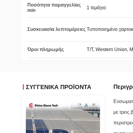
Ποσότητα παραγγελίας
1 τεμάχιο
min
Συσκευασία λεπτομέρειες
Τυποποιημένο χαρτοκ
Όροι πληρωμής
T/T, Western Union, M
Περιγ
ΣΥΓΓΕΝΙΚΆ ΠΡΟΪΌΝΤΑ
Ενσωματω
με τρεις
περιστρε