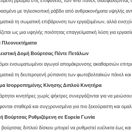
μένη βρωμιά στις επιφάνειες των Φ/Β πάνελ, διασφαλίζοντας ότ
ασμένο με τηλεσκοπική ράβδο από ανθρακονήματα υψηλής αντοχής
ματικά τη σωματική επιβάρυνση των εργαζομένων, αλλά ενισχύει
ζεται ως μια υψηλής ποιότητας επαγγελματική λύση για εργασ
ά Πλεονεκτήματα
λειστική Δομή Βούρτσας Πέντε Πετάλων
τόμοι ενσωματωμένοι αγωγοί απομάκρυνσης ακαθαρσιών επιτρ
ματικά τη δευτερογενή ρύπανση των φωτοβολταϊκών πάνελ και 
ημα Ισορροπημένης Κίνησης Διπλού Κινητήρα
ρτητοι κινητήρες χωρίς ψήκτρες συνεργάζονται για να μειώσουν 
φονται σταθερά και συγχρονισμένα για πιο ξεκούραστη και ομαλή
λή Βούρτσας Ρυθμιζόμενη σε Ευρεία Γωνία
 βούρτσας διπλού δίσκου μπορεί να ρυθμιστεί ευέλικτα έως και