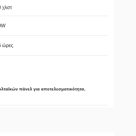
 χλστ
0W
6 ώρες
,
λταϊκών πάνελ για αποτελεσματικότητα