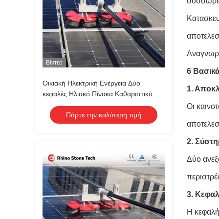
συσσωρευ
Κατασκευ
αποτελεσ
Αναγνωρί
Βίντεο
6 Βασικ
Οικιακή Ηλεκτρική Ενέργεια Δύο
1. Αποκ
κεφαλές Ηλιακό Πίνακα Καθαριστικό
Βούρτσα Φωτοβολταϊκή Βούρτσα με
Οι καινο
Πάρτε την καλύτερη τιμή
τηλεσκοπικό ραβδί που περνά το νερό
αποτελεσ
2. Σύστ
Δύο ανεξά
περιστρέ
3. Κεφα
Η κεφαλή