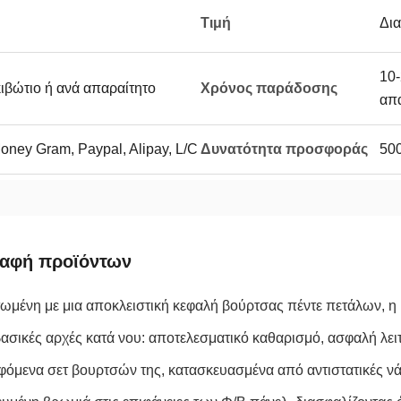
Τιμή
Δι
10-
ιβώτιο ή ανά απαραίτητο
Χρόνος παράδοσης
απα
oney Gram, Paypal, Alipay, L/C
Δυνατότητα προσφοράς
500
ραφή προϊόντων
μένη με μια αποκλειστική κεφαλή βούρτσας πέντε πετάλων, η
 βασικές αρχές κατά νου: αποτελεσματικό καθαρισμό, ασφαλή λε
φόμενα σετ βουρτσών της, κατασκευασμένα από αντιστατικές ν