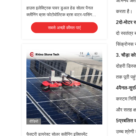
अभिनव अंतर्
हाउस इलेक्ट्रिक पावर डुअल हेड सोलर पैनल
करता है।
क्लीनिंग ब्रश फोटोवोल्टिक ब्रश वाटर-पासिंग
टेलीस्कोपिक रॉड के साथ
2दो-मोटर स
सबसे अच्छी कीमत पाएं
दो स्वतंत्
सिंक्रोनस र
3. चौड़ा क
दोहरी डिस्
तक पूरी पहु
4पैनल-सुरक
कस्टम निर्
और सतह क्ष
5प्रबलित क
वीडियो
उच्च श्रेणी
फैक्ट्री डायरेक्ट सोलर क्लीनिंग इक्विपमेंट