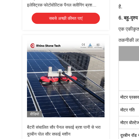
इलेक्ट्रिक फोटोवोल्टिक पैनल क्लीनिंग ब्रश
है.
टेलीस्कोपिक रॉड के साथ डबल हेड सोलर पैनल
6. बहु-दृश्
सबसे अच्छी कीमत पाएं
क्लीनिंग ब्रश
एक एकीकृत 
तकनीकी लाभो
मोटर प्रकार
मोटर गति
वीडियो
मोटर वोल्टे
बैटरी संचालित सौर पैनल सफाई ब्रश पानी से भरा
दूरबीन पोल सौर सफाई मशीन
दूरबीन रॉड 