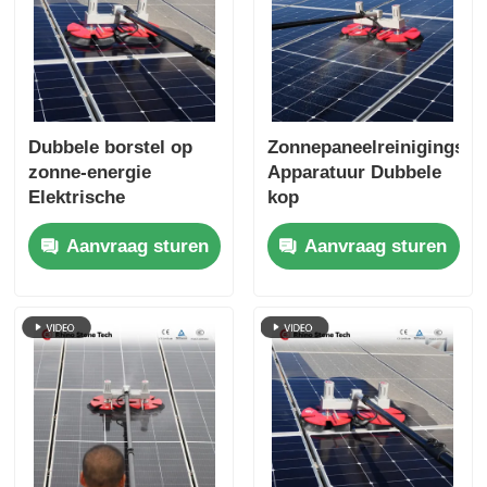
Dubbele borstel op
Zonnepaneelreinigingsg
zonne-energie
Apparatuur Dubbele
Elektrische
kop
fotovoltaïsche
Zonnepaneelreiniging
Aanvraag sturen
Aanvraag sturen
modules
Roterende borstel
Reinigingsrobotborstel
met gereedschap
voor het
reinigingssysteem
voor zonnepanelen