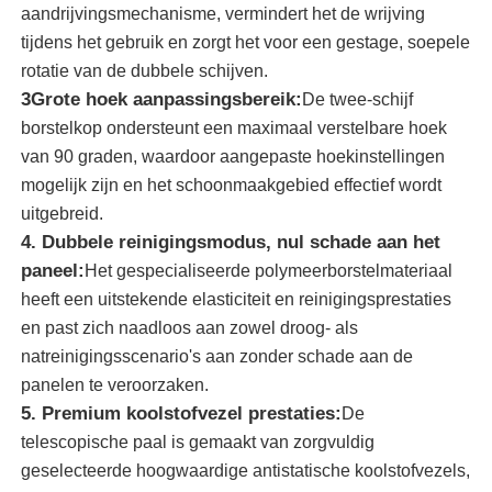
aandrijvingsmechanisme, vermindert het de wrijving
tijdens het gebruik en zorgt het voor een gestage, soepele
zonnepaneel schoonmakende borstel
rotatie van de dubbele schijven.
3Grote hoek aanpassingsbereik:
De twee-schijf
roterende borstel voor zonnepanelen
borstelkop ondersteunt een maximaal verstelbare hoek
van 90 graden, waardoor aangepaste hoekinstellingen
mogelijk zijn en het schoonmaakgebied effectief wordt
Zonnepaneelwasserborstel
uitgebreid.
4. Dubbele reinigingsmodus, nul schade aan het
Zonnepaneel Rolborstel
paneel:
Het gespecialiseerde polymeerborstelmateriaal
heeft een uitstekende elasticiteit en reinigingsprestaties
en past zich naadloos aan zowel droog- als
Reinigingsmiddelen voor zonnepanelen
natreinigingsscenario's aan zonder schade aan de
panelen te veroorzaken.
Zonnepaneel Wasapparatuur
5. Premium koolstofvezel prestaties:
De
telescopische paal is gemaakt van zorgvuldig
geselecteerde hoogwaardige antistatische koolstofvezels,
Water Fed Pole