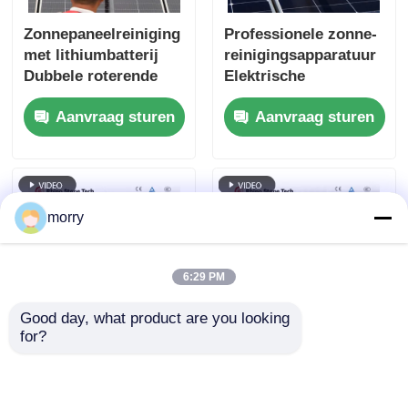
Zonnepaneelreiniging
Professionele zonne-
met lithiumbatterij
reinigingsapparatuur
Dubbele roterende
Elektrische
borstel en
fotovoltaïsche
Aanvraag sturen
Aanvraag sturen
telescopische paal
panelen Reiniging
voor PV-systemen op
Roterende borstel
het dak
morry
6:29 PM
Good day, what product are you looking 
for?
Efficiënt Dual-
Zonnepaneelreiniging
Powered Solar Panel
Wasmachine
Cleaner Water Fed
Automatische borstel