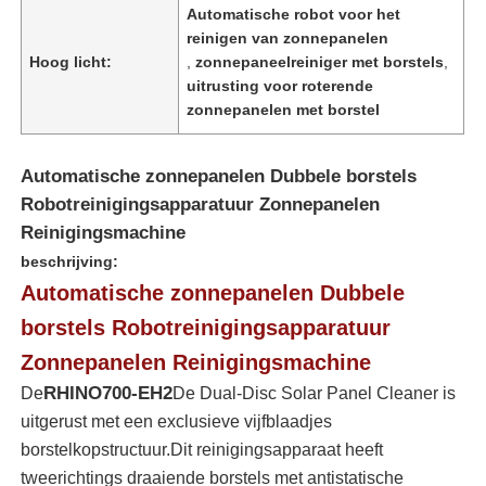
Automatische robot voor het
reinigen van zonnepanelen
Hoog licht:
,
zonnepaneelreiniger met borstels
,
uitrusting voor roterende
zonnepanelen met borstel
Automatische zonnepanelen Dubbele borstels
Robotreinigingsapparatuur Zonnepanelen
Reinigingsmachine
beschrijving:
Automatische zonnepanelen Dubbele
borstels Robotreinigingsapparatuur
Thuis
Zonnepanelen Reinigingsmachine
RHINO700-EH2
De
De Dual-Disc Solar Panel Cleaner is
Producten
uitgerust met een exclusieve vijfblaadjes
borstelkopstructuur.Dit reinigingsapparaat heeft
tweerichtings draaiende borstels met antistatische
Videos