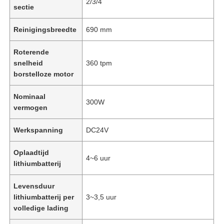
2/3/4
sectie
Reinigingsbreedte
690 mm
Roterende
snelheid
360 tpm
borstelloze motor
Nominaal
300W
vermogen
Werkspanning
DC24V
Oplaadtijd
4~6 uur
lithiumbatterij
Levensduur
lithiumbatterij per
3~3,5 uur
volledige lading