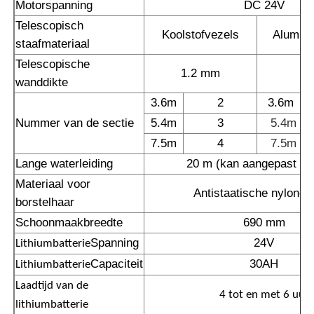
Motorspanning
DC 24V
Telescopisch
Koolstofvezels
Alumini
staafmateriaal
Telescopische
1.2 mm
1
wanddikte
3.6m
2
3.6m
Nummer van de sectie
5.4m
3
5.4m
7.5m
4
7.5m
Lange waterleiding
20 m (kan aangepast wo
Materiaal voor
Antistaatische nylonga
borstelhaar
Schoonmaakbreedte
690 mm
Spanning
24V
Lithiumbatterie
Capaciteit
30AH
Lithiumbatterie
Laadtijd van de
4 tot en met 6 uur
lithiumbatterie