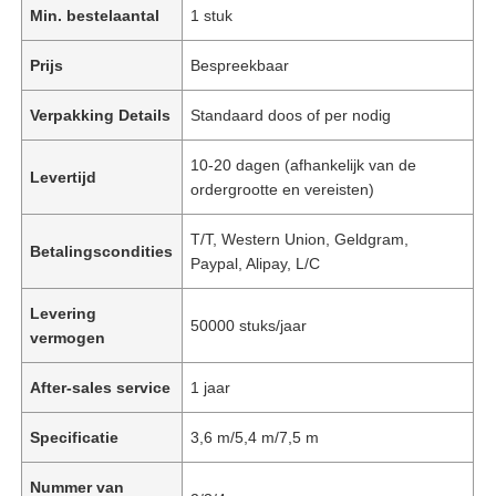
Min. bestelaantal
1 stuk
Prijs
Bespreekbaar
Verpakking Details
Standaard doos of per nodig
10-20 dagen (afhankelijk van de
Levertijd
ordergrootte en vereisten)
T/T, Western Union, Geldgram,
Betalingscondities
Paypal, Alipay, L/C
Levering
50000 stuks/jaar
vermogen
After-sales service
1 jaar
Specificatie
3,6 m/5,4 m/7,5 m
Nummer van