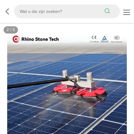
3
/
5