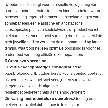
nylonborstelHet zorgt voor een snelle verwijdering van
harde verontreinigende stoffen en biedt een betrouwbare
Over ons
bescherming tegen schrammen en beschadigingen van
zonnepanelen.een elastische en antistatische
Fabrieksreis
telescopische paal van koolstofvezel, dit product verlicht
met name de vermoeidheid van de gebruiker, versterkt de
bedrijfsveiligheid en verbetert de duurzaamheid op lange
Kwaliteitscontrole
termijn, waardoor het een optimale oplossing is voor het
onderhoud van hoog efficiënte zonnepanelen.
Contacteer ons
5 Creatieve voordelen
1Exclusieve vijfblaadjes configuratie:
De
baanbrekende vijfblaadjes borstelkop is geïntegreerd met
nieuws
afvoerruimtes, wat het snel verwijderen van afvalwater
vergemakkelijkt en de algehele
Alle Gevallen
reinigingsdoeltreffendheid aanzienlijk verbetert.
2Ervaring met moeiteloze operaties:
Geïntegreerd
met een innovatief dubbel borstelloze motor
Vraag een offerte aan