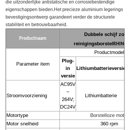
die uitzonderlijke antistatische en corrosiebestendige
eigenschappen bieden.Het precieze aluminium legerings
Omgekeerde Osmosemachine
bevestigingsontwerp garandeert verder de structurele
stabiliteit en betrouwbaarheid.
Zonnepaneel Schoonmakende Robot
Dubbele schijf zonn
Productnaam
reinigingsborstel
RHINO7
Energieopslag Geluidsbarrière
Productmodel
Plug-
Parameter item
in
Lithiumbatterieversie
versie
AC95V
~
Stroomvoorziening
Lithiumbatterie
264V;
DC24V
L
Motortype
Borstelloze motor
Motor snelheid
360 rpm