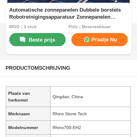
Automatische zonnepanelen Dubbele borstels
Robotreinigingsapparatuur Zonnepanelen
Reinigingsmachine
MOQ：1 stuk
Prijs：Bespreekbaar
Praatje Nu
Beste prijs
PRODUCTOMSCHRIJVING
Plaats van
Qingdao, China
herkomst
Merknaam
Rhino Stone Tech
Modelnummer
Rhino700-EH2