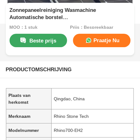
Zonnepaneelreiniging Wasmachine
Automatische borstel
Zonnepaneelreinigingsapparatuur met back-up
MOQ：1 stuk
Prijs：Bespreekbaar
van de lithiumbatterij
Praatje Nu
Beste prijs
PRODUCTOMSCHRIJVING
Plaats van
Qingdao, China
herkomst
Merknaam
Rhino Stone Tech
Modelnummer
Rhino700-EH2