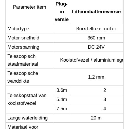
Plug-
D
Parameter item
in
Lithiumbatterieversie
Omgekeerde Osmosemachine
versie
ve
Borstelloze motor
Motortype
Zonnepaneel Schoonmakende Robot
Motor snelheid
360 rpm
Motorspanning
DC 24V
Energieopslag Geluidsbarrière
Telescopisch
Koolstofvezel / aluminiumlegeri
staafmateriaal
Telescopische
1.2 mm
wanddikte
3.6m
2
Teleskopstaaf van
5.4m
3
koolstofvezel
7.5m
4
Lange waterleiding
20 m
Materiaal voor