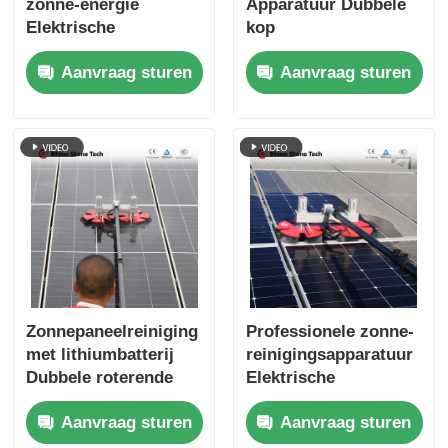
zonne-energie
Apparatuur Dubbele
Elektrische
kop
fotovoltaïsche
Zonnepaneelreiniging
Aanvraag sturen
Aanvraag sturen
modules
Roterende borstel
Reinigingsrobotborstel
met gereedschap
voor het
reinigingssysteem
voor zonnepanelen
Zonnepaneelreiniging
Professionele zonne-
met lithiumbatterij
reinigingsapparatuur
Dubbele roterende
Elektrische
borstel en
fotovoltaïsche
Aanvraag sturen
Aanvraag sturen
telescopische paal
panelen Reiniging
voor PV-systemen op
Roterende borstel