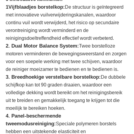
1Vijfblaadjes borstelkop:
De structuur is geïntegreerd
met innovatieve vuilverwijderingskanalen, waardoor
Over ons
continu vuil wordt verwijderd, het risico op secundaire
verontreiniging wordt verminderd en de
Fabrieksreis
reinigingsdoeltreffendheid effectief wordt verbeterd.
2. Dual Motor Balance System:
Twee borstelloze
motoren verminderen de bewegingsweerstand en zorgen
Kwaliteitscontrole
voor een soepele werking met twee schijven, waardoor
de reiniger moeizamer te bedienen en te bedienen is.
Contacteer ons
3. Breedhoekige verstelbare borstelkop:
De dubbele
schijfkop kan tot 90 graden draaien, waardoor een
volledige dekking wordt bereikt om het reinigingsbereik
nieuws
uit te breiden en gemakkelijk toegang te krijgen tot die
moeilijk te bereiken hoeken.
Alle Gevallen
4. Panel-beschermende
tweemodusreiniging:
Speciale polymeren borstels
Vraag een offerte aan
hebben een uitstekende elasticiteit en