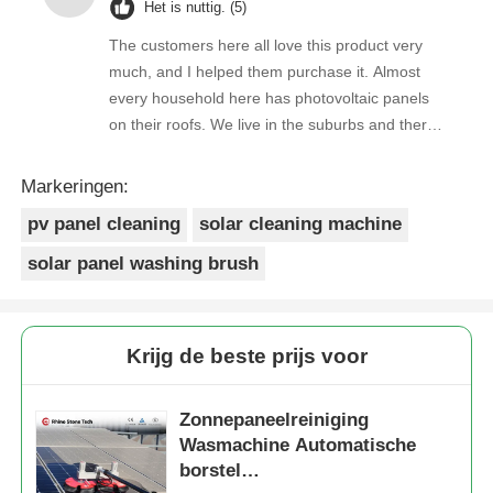
Het is nuttig. (5)
The customers here all love this product very
much, and I helped them purchase it. Almost
every household here has photovoltaic panels
on their roofs. We live in the suburbs and there
is a lot of bird droppings on the photovoltaic
panels. This machine cleans dirty things very
Markeringen:
well.
pv panel cleaning
solar cleaning machine
solar panel washing brush
Krijg de beste prijs voor
Zonnepaneelreiniging
Wasmachine Automatische
borstel