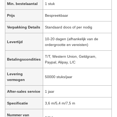
Min. bestelaantal
1 stuk
Prijs
Bespreekbaar
Verpakking Details
Standaard doos of per nodig
10-20 dagen (afhankelijk van de
Levertijd
ordergrootte en vereisten)
T/T, Western Union, Geldgram,
Betalingscondities
Paypal, Alipay, L/C
Levering
50000 stuks/jaar
vermogen
After-sales service
1 jaar
Specificatie
3,6 m/5,4 m/7,5 m
Nummer van