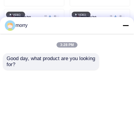
het dak
morry
3:28 PM
Good day, what product are you looking 
for?
Efficiënt Dual-
Fabrieksdirecte
Powered Solar Panel
Zonne-energie
Cleaner Water Fed
Reinigingsapparatuur
Pole Spin Cleaning
Elektrische
Aanvraag sturen
Aanvraag sturen
Brush
Fotovoltaïsche
Paneelreinigingsborstel
Dubbele Kop
Zonnepaneelreinigingsbo
Thuis
Ongeveer ons
Contacteer ons
Desktop Site
met Telescopische
Sitemap
Privacybeleid
Steel