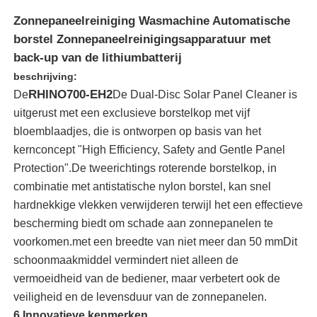
Zonnepaneelreiniging Wasmachine Automatische
borstel Zonnepaneelreinigingsapparatuur met
back-up van de lithiumbatterij
beschrijving:
RHINO700-EH2
De
De Dual-Disc Solar Panel Cleaner is
uitgerust met een exclusieve borstelkop met vijf
bloemblaadjes, die is ontworpen op basis van het
kernconcept "High Efficiency, Safety and Gentle Panel
Protection".De tweerichtings roterende borstelkop, in
combinatie met antistatische nylon borstel, kan snel
hardnekkige vlekken verwijderen terwijl het een effectieve
Thuis
bescherming biedt om schade aan zonnepanelen te
voorkomen.met een breedte van niet meer dan 50 mmDit
schoonmaakmiddel vermindert niet alleen de
Producten
vermoeidheid van de bediener, maar verbetert ook de
veiligheid en de levensduur van de zonnepanelen.
Videos
6 Innovatieve kenmerken