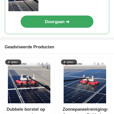
Zonnepaneelreinigingsapparatu
ur met back-up van de
lithiumbatterij
Doorgaan
Geadviseerde Producten
Dubbele borstel op
Zonnepaneelreinigingsg