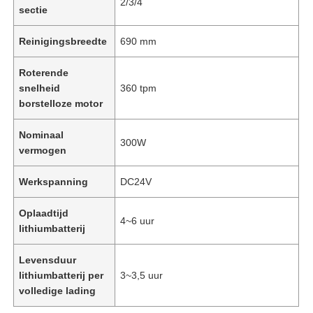
2/3/4
sectie
Reinigingsbreedte
690 mm
Roterende
snelheid
360 tpm
borstelloze motor
Nominaal
300W
vermogen
Werkspanning
DC24V
Oplaadtijd
4~6 uur
lithiumbatterij
Levensduur
lithiumbatterij per
3~3,5 uur
volledige lading