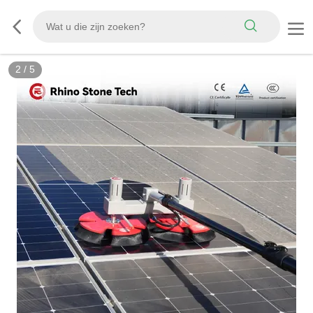
3
/
5