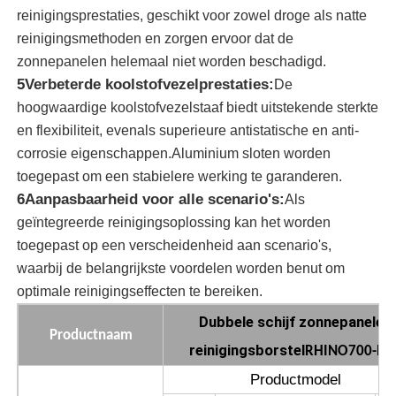
reinigingsprestaties, geschikt voor zowel droge als natte
reinigingsmethoden en zorgen ervoor dat de
zonnepaneel schoonmakende borstel
zonnepanelen helemaal niet worden beschadigd.
5Verbeterde koolstofvezelprestaties:
De
roterende borstel voor zonnepanelen
hoogwaardige koolstofvezelstaaf biedt uitstekende sterkte
en flexibiliteit, evenals superieure antistatische en anti-
corrosie eigenschappen.Aluminium sloten worden
Zonnepaneelwasserborstel
toegepast om een stabielere werking te garanderen.
6Aanpasbaarheid voor alle scenario's:
Als
Zonnepaneel Rolborstel
geïntegreerde reinigingsoplossing kan het worden
toegepast op een verscheidenheid aan scenario's,
waarbij de belangrijkste voordelen worden benut om
Reinigingsmiddelen voor zonnepanelen
optimale reinigingseffecten te bereiken.
Dubbele schijf zonnepanelen
Zonnepaneel Wasapparatuur
Productnaam
reinigingsborstel
RHINO700-EH
Productmodel
Water Fed Pole