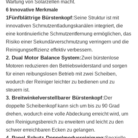
Wartung von Solarzellen macht.
6 Innovative Merkmale
1Fünfblättrige Bürstenkopf:
Über uns
Seine Struktur ist mit
innovativen Schmutzentladungskanälen integriert, die
eine kontinuierliche Schmutzentfernung ermöglichen, das
Fabrik Tour
Risiko einer Sekundärverschmutzung verringern und die
Reinigungseffizienz effektiv verbessern.
Qualitätskontrolle
2. Dual Motor Balance System:
Zwei bürstenlose
Motoren reduzieren den Betriebswiderstand und sorgen
für einen reibungslosen Betrieb mit zwei Scheiben,
Kontakt
wodurch der Reiniger leichter zu bedienen und zu
steuern ist.
Nachrichten
3. Breitwinkelverstellbarer Bürstenkopf:
Der
doppelte Scheibenkopf kann sich um bis zu 90 Grad
drehen, wodurch eine volle Abdeckung erreicht wird, um
Alle Fälle
den Reinigungsbereich zu erweitern und leicht zu den
schwer erreichbaren Ecken zu gelangen.
Referenzen
4. Panel-Schutz-Doppelmodusreinigung:
Spezielle