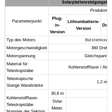
Solarplattenreinigungsbü
Produktmod
Umkehr-Osmose-Maschine
Plug-
Parameterpunkt
Lithiumbatterie-
in-
Dopp
Sonnenkollektor-Reinigungsroboter
Version
Version
Bürstenloser 
Typ des Motors
Energiespeicher-Schallschutz
Motorgeschwindigkeit
360 Dreh/m
Motorspannung
Gleichspannu
Material für
Kohlenstofffaser / Alu
Teleskopstäbe
Teleskopische
1.2 mm
Stange Wandstärke
30,6 m
Kohlenstofffaser-
5Vier
Teleskopstäbe
Meter.
Nummer der Sektion