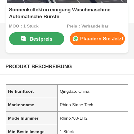
Sonnenkollektorreinigung Waschmaschine
Automatische Bürste
Solarkollektorreinigungsgeräte mit
MOQ：1 Stück
Preis：Verhandelbar
Lithiumbatterie Back-up
Plaudern Sie Jetzt
Bestpreis
PRODUKT-BESCHREIBUNG
Herkunftsort
Qingdao, China
Markenname
Rhino Stone Tech
Modellnummer
Rhino700-EH2
Min Bestellmenge
1 Stück