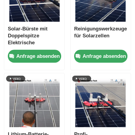
Solar-Bürste mit
Reinigungswerkzeuge
Doppelspitze
für Solarzellen
Elektrische
Photovoltaik-Module
Anfrage absenden
Anfrage absenden
Reinigungsroboter-
Bürste mit Solar-
Panel-
Reinigungssystem-
Tools
Lithium-Batterie-
Profi-