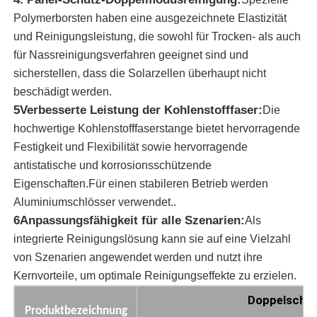
Polymerborsten haben eine ausgezeichnete Elastizität
und Reinigungsleistung, die sowohl für Trocken- als auch
Sonnenkollektorreinigungsbürste
für Nassreinigungsverfahren geeignet sind und
sicherstellen, dass die Solarzellen überhaupt nicht
Sonnenkollektor-Rotationsbürste
beschädigt werden.
5Verbesserte Leistung der Kohlenstofffaser:
Die
Sonnenkollektor-Waschmaschine
hochwertige Kohlenstofffaserstange bietet hervorragende
Festigkeit und Flexibilität sowie hervorragende
antistatische und korrosionsschützende
Solarpanel-Walzbürste
Eigenschaften.Für einen stabileren Betrieb werden
Aluminiumschlösser verwendet..
Reinigungswerkzeuge für Solarzellen
6Anpassungsfähigkeit für alle Szenarien:
Als
integrierte Reinigungslösung kann sie auf eine Vielzahl
von Szenarien angewendet werden und nutzt ihre
Sonnenkollektorwaschgeräte
Kernvorteile, um optimale Reinigungseffekte zu erzielen.
Doppelschei
Wasserspeisung
Produktbezeichnung