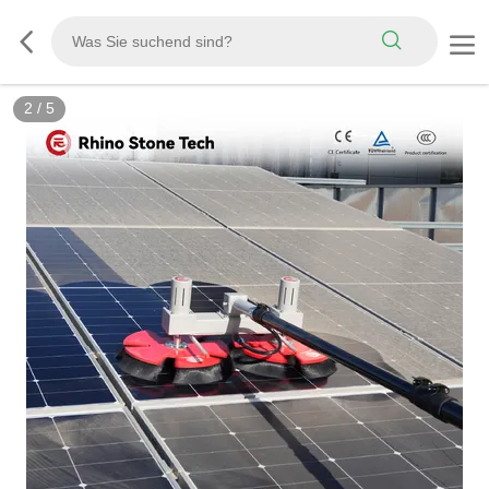
3
/
5