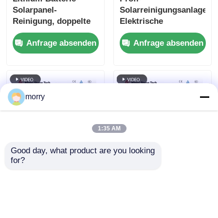
Solarpanel-
Solarreinigungsanlage
Reinigung, doppelte
Elektrische
rotierende Bürste und
Photovoltaik-
Anfrage absenden
Anfrage absenden
Teleskopstange für
Panelreinigung
PV-Dachanlagen
Rotationsbürste
morry
1:35 AM
Good day, what product are you looking 
for?
Effizienter
Fabrikdirekter
Solarpanel-Reiniger
Solarreinigungsgerät
mit doppelter
Elektrische
Energieversorgung
Photovoltaik-Panel-
Anfrage absenden
Anfrage absenden
Reinigungsbürste