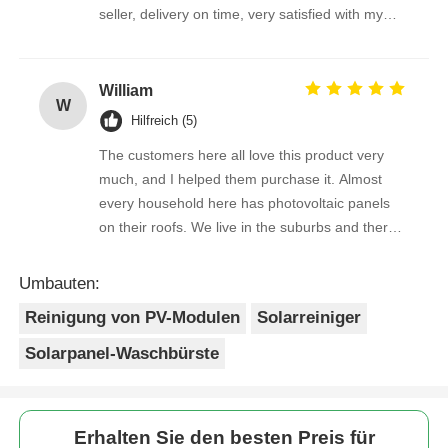
seller, delivery on time, very satisfied with my
purchase !
William
W
Hilfreich (5)
The customers here all love this product very
much, and I helped them purchase it. Almost
every household here has photovoltaic panels
on their roofs. We live in the suburbs and there
is a lot of bird droppings on the photovoltaic
panels. This machine cleans dirty things very
Umbauten:
well.
Reinigung von PV-Modulen
Solarreiniger
Solarpanel-Waschbürste
Erhalten Sie den besten Preis für