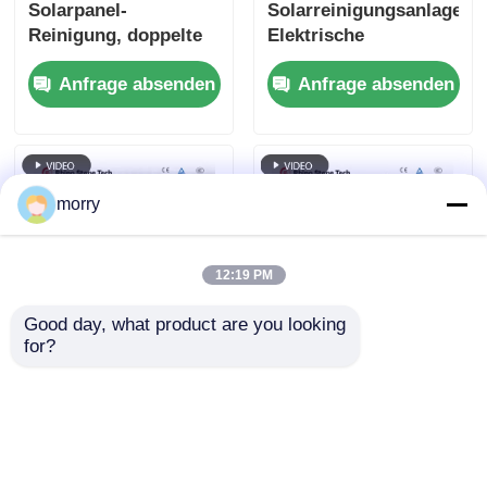
Solarpanel-
Solarreinigungsanlage
Reinigung, doppelte
Elektrische
rotierende Bürste und
Photovoltaik-
Anfrage absenden
Anfrage absenden
Teleskopstange für
Panelreinigung
PV-Dachanlagen
Rotationsbürste
morry
12:19 PM
Good day, what product are you looking 
for?
Sonnenkollektorreinigung
Fabrikdirekter
Waschmaschine
Solarreinigungsgerät
Automatische Bürste
Elektrische
Solarkollektorreinigungsgeräte
Photovoltaik-Panel-
Anfrage absenden
Anfrage absenden
mit Lithiumbatterie
Reinigungsbürste