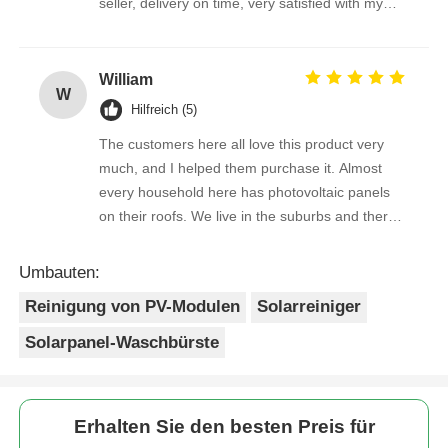
seller, delivery on time, very satisfied with my
purchase !
William
W
Hilfreich (5)
The customers here all love this product very
much, and I helped them purchase it. Almost
every household here has photovoltaic panels
on their roofs. We live in the suburbs and there
is a lot of bird droppings on the photovoltaic
panels. This machine cleans dirty things very
Umbauten:
well.
Reinigung von PV-Modulen
Solarreiniger
Solarpanel-Waschbürste
Erhalten Sie den besten Preis für