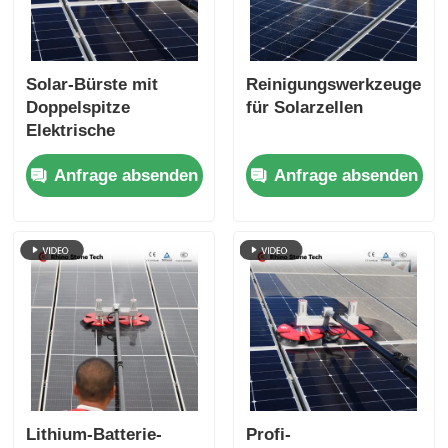
Solar-Bürste mit
Reinigungswerkzeuge
Doppelspitze
für Solarzellen
Elektrische
Photovoltaik-Module
Anfrage absenden
Anfrage absenden
Reinigungsroboter-
Bürste mit Solar-
Panel-
Reinigungssystem-
Tools
Lithium-Batterie-
Profi-