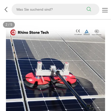
3
/
5