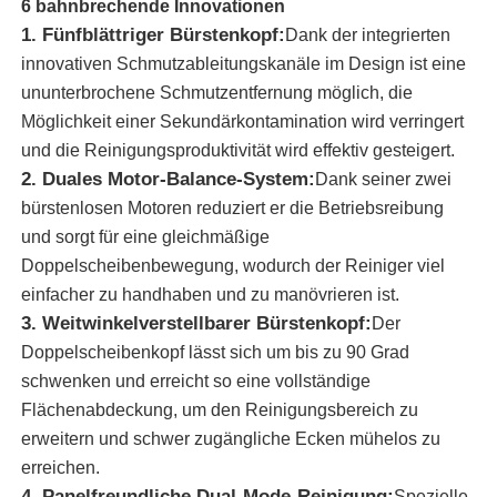
6 bahnbrechende Innovationen
1. Fünfblättriger Bürstenkopf:
Dank der integrierten
Über uns
innovativen Schmutzableitungskanäle im Design ist eine
ununterbrochene Schmutzentfernung möglich, die
Möglichkeit einer Sekundärkontamination wird verringert
Fabrik Tour
und die Reinigungsproduktivität wird effektiv gesteigert.
2. Duales Motor-Balance-System:
Dank seiner zwei
Qualitätskontrolle
bürstenlosen Motoren reduziert er die Betriebsreibung
und sorgt für eine gleichmäßige
Doppelscheibenbewegung, wodurch der Reiniger viel
Kontakt
einfacher zu handhaben und zu manövrieren ist.
3. Weitwinkelverstellbarer Bürstenkopf:
Der
Nachrichten
Doppelscheibenkopf lässt sich um bis zu 90 Grad
schwenken und erreicht so eine vollständige
Flächenabdeckung, um den Reinigungsbereich zu
Alle Fälle
erweitern und schwer zugängliche Ecken mühelos zu
erreichen.
Referenzen
4. Panelfreundliche Dual-Mode-Reinigung:
Spezielle