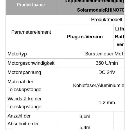
Doppelscheiben-Reinigungsbü
Produktname
Solarmodule
RHINO700-
Umkehr-Osmose-Maschine
Produktmodell
Lithiu
Parameterelement
Sonnenkollektor-Reinigungsroboter
Plug-in-Version
Batter
Versi
Energiespeicher-Schallschutz
Bürstenloser Motor
Motortyp
Motorgeschwindigkeit
360 U/min
Motorspannung
DC 24V
Material der
Kohlefaser/Aluminiumlegi
Teleskopstange
Wandstärke der
1,2 mm
Teleskopstange
Anzahl der
3,6m
Abschnitte der
5,4m