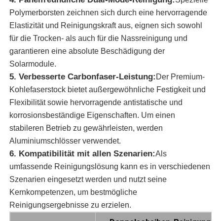
Polymerborsten zeichnen sich durch eine hervorragende
Elastizität und Reinigungskraft aus, eignen sich sowohl
Sonnenkollektorreinigungsbürste
für die Trocken- als auch für die Nassreinigung und
garantieren eine absolute Beschädigung der
Sonnenkollektor-Rotationsbürste
Solarmodule.
5. Verbesserte Carbonfaser-Leistung:
Der Premium-
Sonnenkollektor-Waschmaschine
Kohlefaserstock bietet außergewöhnliche Festigkeit und
Flexibilität sowie hervorragende antistatische und
korrosionsbeständige Eigenschaften. Um einen
Solarpanel-Walzbürste
stabileren Betrieb zu gewährleisten, werden
Aluminiumschlösser verwendet.
Reinigungswerkzeuge für Solarzellen
6. Kompatibilität mit allen Szenarien:
Als
umfassende Reinigungslösung kann es in verschiedenen
Szenarien eingesetzt werden und nutzt seine
Sonnenkollektorwaschgeräte
Kernkompetenzen, um bestmögliche
Reinigungsergebnisse zu erzielen.
Wasserspeisung