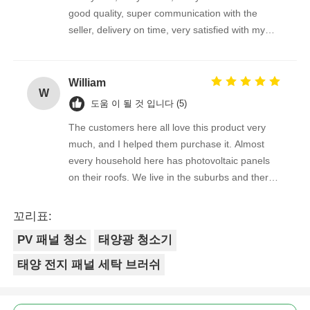
good quality, super communication with the
seller, delivery on time, very satisfied with my
purchase !
William
W
도움 이 될 것 입니다 (5)
The customers here all love this product very
much, and I helped them purchase it. Almost
every household here has photovoltaic panels
on their roofs. We live in the suburbs and there
is a lot of bird droppings on the photovoltaic
panels. This machine cleans dirty things very
꼬리표:
well.
PV 패널 청소
태양광 청소기
태양 전지 패널 세탁 브러쉬