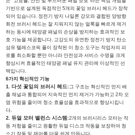
는 "고효율, 안전 및 부드러운 패널 보호"라는 핵심 개념을
기반으로 설계된 독점적인 5개의 꽃잎 브러시 헤드가 장착
되어 있습니다. 정전기 방지 나일론 강모와 결합된 양방향
회전 브러시 헤드는 잘 지워지지 않는 얼룩을 빠르게 제거
하는 동시에 태양광 패널의 손상을 방지하는 효과적인 보
호 기능을 제공합니다. 고강도의 유연한 정전기 방지 탄소
섬유 텔레스코픽 폴이 장착된 이 청소 도구는 작업자의 피
로를 최소화할 뿐만 아니라 안전성과 서비스 수명을 크게
향상시켜 효율적인 태양광 패널 유지 관리에 이상적인 선
택입니다.
6가지 혁신적인 기능
1. 다섯 꽃잎의 브러시 헤드:
그 구조는 혁신적인 먼지 배
출 채널과 통합되어 지속적인 먼지 제거가 가능하고 2차 오
홈
염 위험을 줄이며 청소 효율성을 효과적으로 향상시킵니
다.
제품 소개
2. 듀얼 모터 밸런스 시스템:
2개의 브러시리스 모터는 작
동 저항을 줄이고 원활한 듀얼 디스크 작동을 보장하여 청
동영상
소기 작동 및 제어를 더욱 쉽게 만듭니다.