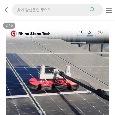
3
/
5