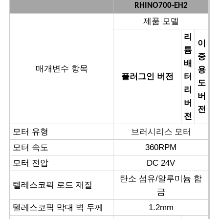
RHINO700-EH2
제품 모델
태양 전지판 세정 브러시
리
이
튬
중
태양 전지 회전 브러쉬
배
매개변수 항목
용
플러그인 버전
터
도
태양 전지 패널 세탁기 붓
리
버
버
전
전
태양 전지 패널 롤러 브러쉬
브러시리스 모터
모터 유형
모터 속도
360RPM
태양광 패널 청소 도구
모터 전압
DC 24V
탄소 섬유/알루미늄 합
태양 전지 패널 세척 장비
텔레스코픽 로드 재질
금
텔레스코픽 막대 벽 두께
1.2mm
물 공급식 폴대