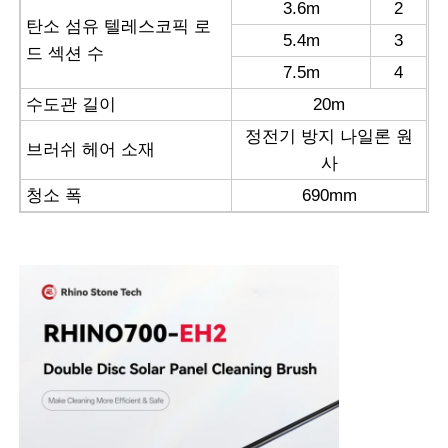
3.6m
2
탄소 섬유 텔레스코픽 로
5.4m
3
역삼투 기계
드 섹션 수
7.5m
4
수도관 길이
20m
태양 전지판 청소용 로보트
정전기 방지 나일론 원
브러쉬 헤어 소재
사
에너지 저장 방음벽
청소 폭
690mm