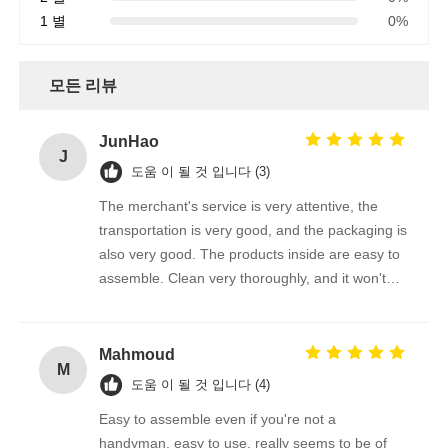
1 별
0%
모든 리뷰
JunHao
J
도움 이 될 것 입니다 (3)
The merchant's service is very attentive, the
transportation is very good, and the packaging is
also very good. The products inside are easy to
assemble. Clean very thoroughly, and it won't
scratch the photovoltaic panel
Mahmoud
M
도움 이 될 것 입니다 (4)
Easy to assemble even if you're not a
handyman, easy to use, really seems to be of