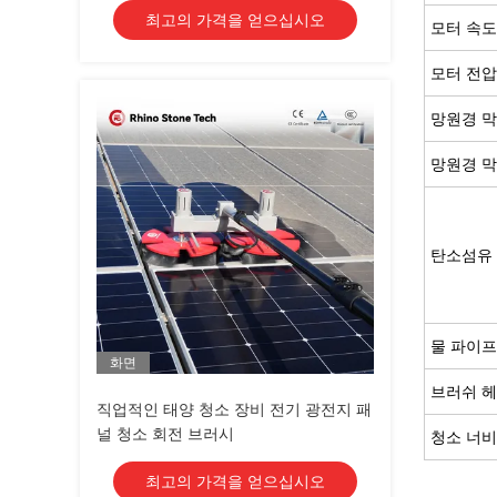
최고의 가격을 얻으십시오
모터 속도
모터 전압
망원경 막
망원경 막
탄소섬유 
물 파이프
화면
브러쉬 헤
직업적인 태양 청소 장비 전기 광전지 패
널 청소 회전 브러시
청소 너비
최고의 가격을 얻으십시오