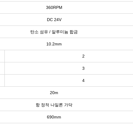
360RPM
DC 24V
탄소 섬유 / 알루미늄 합금
10.2mm
2
3
4
20m
항 정적 나일론 가닥
690mm