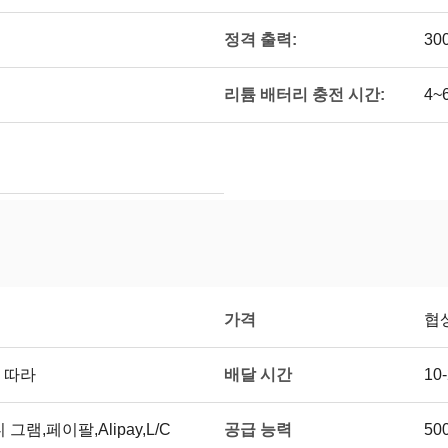
정격 출력:
30
리튬 배터리 충전 시간:
4~
가격
협
배달 시간
 따라
10
공급 능력
그램,페이팔,Alipay,L/C
50