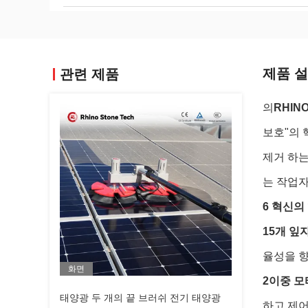
제품 
관련 제품
의
RHINO
보호"의 
제거 하는
는 작업자
6 혁신의
15개 잎
율성을 
화면
2이중 모
태양광 두 개의 끝 브러쉬 전기 태양광
하고 제어