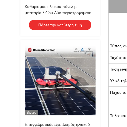
Καθαρισμός ηλιακού πάνελ με
μπαταρία λιθίου Δύο περιστρεφόμενες
βούρτσες και τηλεσκοπικός στύλος για
Πάρτε την καλύτερη τιμή
φωτοβολταϊκά συστήματα στην οροφή
Τύπος κι
Ταχύτητα
Τάση κιν
Υλικό τη
Πάχος το
Βίντεο
Τηλεσκοπ
Επαγγελματικός εξοπλισμός ηλιακού