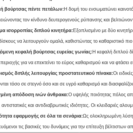
λή βούρτσας πέντε πετάλων:
Η δομή του ενσωματώνει καινοτ
ειώνοντας τον κίνδυνο δευτερογενούς ρύπανσης και βελτιώνον
μα ισορροπίας διπλού κινητήρα:
Εξοπλισμένο με δύο κινητήρε
ίσκους να λειτουργούν ομαλά, καθιστώντας το καθαριστικό πιο β
ζόμενη κεφαλή βούρτσας ευρείας γωνίας:
Η κεφαλή διπλού δί
περιοχής για να επεκτείνει το εύρος καθαρισμού και να φτάσει ε
ισμός διπλής λειτουργίας προστατευτικού πίνακα:
Οι ειδικέ
νται τόσο σε στεγνό όσο και σε υγρό καθαρισμό και διασφαλίζο
γμένη απόδοση ινών άνθρακα:
Ο υψηλής ποιότητας πόλος από
αντιστατικές και αντιδιαβρωτικές ιδιότητες. Οι κλειδαριές αλου
ότητα εφαρμογής σε όλα τα σενάρια:
Ως ολοκληρωμένη λύση 
ευόμενοι τις βασικές του δυνάμεις για την επίτευξη βέλτιστων 