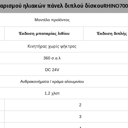
αρισμού ηλιακών πάνελ διπλού δίσκου
RHINO700
Μοντέλο προϊόντος
Έκδοση μπαταρίας λιθίου
Έκδοση διπλής
Κινητήρας χωρίς ψήκτρες
360 σ.α.λ
DC 24V
Ανθρακονήματα / κράμα αλουμινίου
1,2 χλστ
2
3