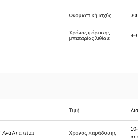
Ονομαστική ισχύς:
30
Χρόνος φόρτισης
4~
μπαταρίας λιθίου:
Τιμή
Δι
10-
 Ανά Απαιτείται
Χρόνος παράδοσης
απα