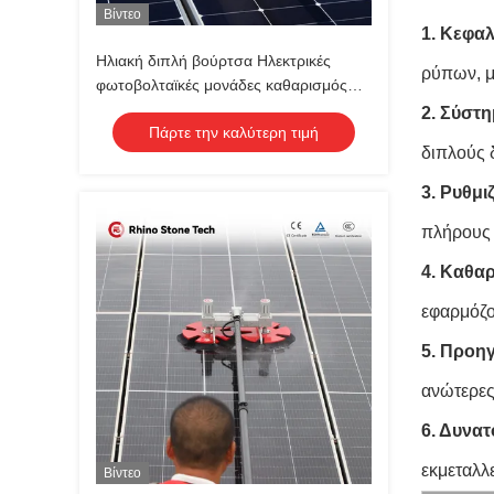
Βίντεο
1. Κεφα
Ηλιακή διπλή βούρτσα Ηλεκτρικές
ρύπων, μ
φωτοβολταϊκές μονάδες καθαρισμός
ρομπότ Βούρτσα με εργαλεία
2. Σύστη
Πάρτε την καλύτερη τιμή
συστήματος καθαρισμού ηλιακών
διπλούς δ
πάνελ
3. Ρυθμι
πλήρους 
4. Καθαρ
εφαρμόζο
5. Προη
ανώτερες 
6. Δυνατ
εκμεταλλ
Βίντεο