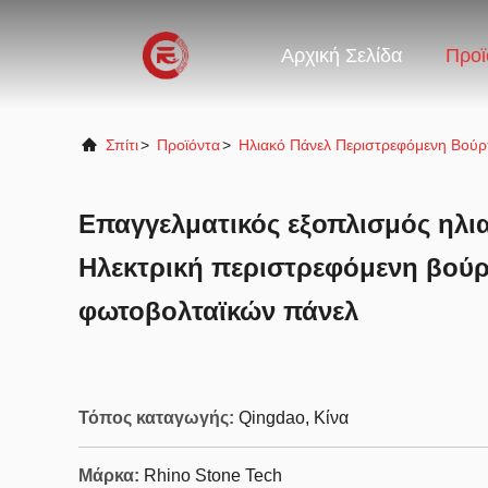
Αρχική Σελίδα
Προϊ
Σπίτι
>
Προϊόντα
>
Ηλιακό Πάνελ Περιστρεφόμενη Βού
Επαγγελματικός εξοπλισμός ηλι
Ηλεκτρική περιστρεφόμενη βού
φωτοβολταϊκών πάνελ
Τόπος καταγωγής:
Qingdao, Κίνα
Μάρκα:
Rhino Stone Tech