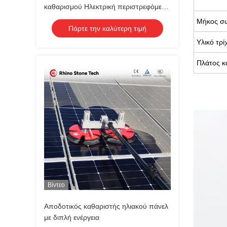
καθαρισμού Ηλεκτρική περιστρεφόμενη
βούρτσα καθαρισμού φωτοβολταϊκών
Μήκος σ
Πάρτε την καλύτερη τιμή
πάνελ
Υλικό τρ
Πλάτος κ
Βίντεο
Αποδοτικός καθαριστής ηλιακού πάνελ
με διπλή ενέργεια