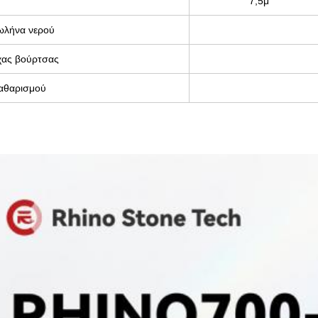
7,5μ
ωλήνα νερού
ίχας βούρτσας
αθαρισμού