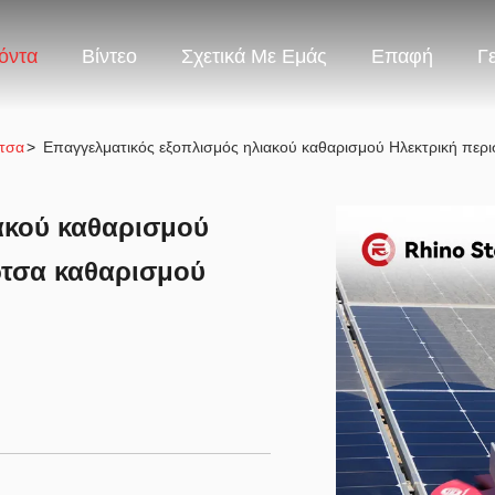
όντα
Βίντεο
Σχετικά Με Εμάς
Επαφή
Γ
ρτσα
>
Επαγγελματικός εξοπλισμός ηλιακού καθαρισμού Ηλεκτρική πε
ακού καθαρισμού
ρτσα καθαρισμού