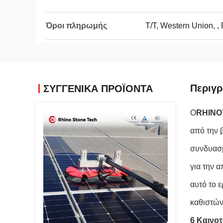
Όροι πληρωμής
T/T, Western Union, , 
Περιγ
ΣΥΓΓΕΝΙΚΆ ΠΡΟΪΌΝΤΑ
Ο
RHINO
από την 
συνδυασμ
για την 
αυτό το ε
καθιστών
6 Καινο