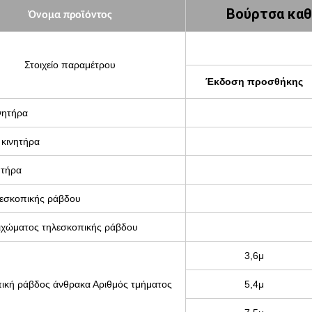
Βούρτσα καθ
Όνομα προϊόντος
Στοιχείο παραμέτρου
Έκδοση προσθήκης
νητήρα
 κινητήρα
ητήρα
λεσκοπικής ράβδου
ιχώματος τηλεσκοπικής ράβδου
3,6μ
ική ράβδος άνθρακα Αριθμός τμήματος
5,4μ