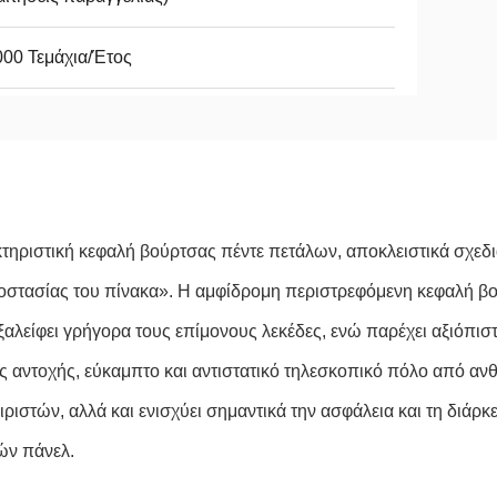
00 Τεμάχια/Έτος
ακτηριστική κεφαλή βούρτσας πέντε πετάλων, αποκλειστικά σχε
οστασίας του πίνακα». Η αμφίδρομη περιστρεφόμενη κεφαλή βο
 εξαλείφει γρήγορα τους επίμονους λεκέδες, ενώ παρέχει αξιόπι
ς αντοχής, εύκαμπτο και αντιστατικό τηλεσκοπικό πόλο από αν
ριστών, αλλά και ενισχύει σημαντικά την ασφάλεια και τη διάρκε
ών πάνελ.