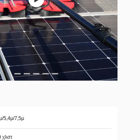
μ/5,4μ/7,5μ
 χλστ