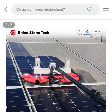
3
/
5