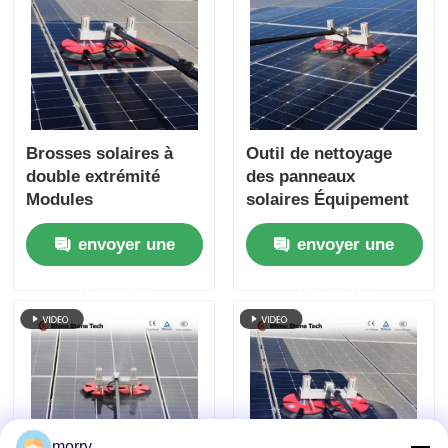
Brosses solaires à
Outil de nettoyage
double extrémité
des panneaux
Modules
solaires Équipement
photovoltaïques
de nettoyage des
envoyer une
envoyer une
électriques Robot de
panneaux solaires à
nettoyage Brosses
double tête Pinceau
demande
demande
avec outils de
rotatif
système de nettoyage
de panneaux solaires
morry