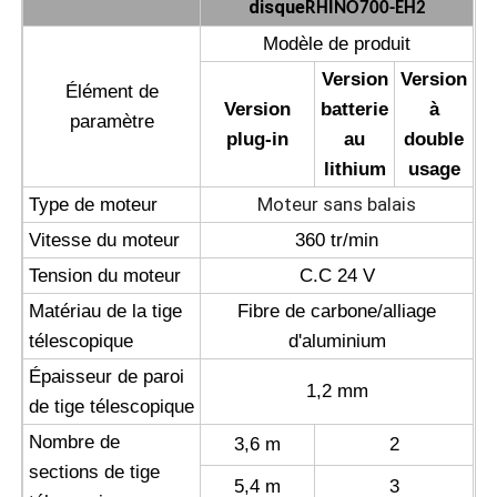
disque
RHINO700-EH2
Modèle de produit
Machine d'osmose d'inversion
Version
Version
Élément de
Version
batterie
à
paramètre
Robot de nettoyage de panneau solaire
plug-in
au
double
lithium
usage
Barrière acoustique pour le stockage d'énergie
Moteur sans balais
Type de moteur
Vitesse du moteur
360 tr/min
Tension du moteur
C.C 24 V
Matériau de la tige
Fibre de carbone/alliage
télescopique
d'aluminium
Épaisseur de paroi
1,2 mm
de tige télescopique
Nombre de
3,6 m
2
sections de tige
5,4 m
3