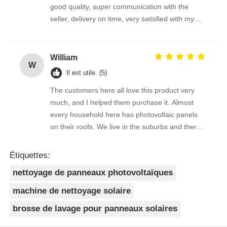
good quality, super communication with the
seller, delivery on time, very satisfied with my
purchase !
William
W
Il est utile. (5)
The customers here all love this product very
much, and I helped them purchase it. Almost
every household here has photovoltaic panels
on their roofs. We live in the suburbs and there
is a lot of bird droppings on the photovoltaic
panels. This machine cleans dirty things very
Étiquettes:
well.
nettoyage de panneaux photovoltaïques
machine de nettoyage solaire
brosse de lavage pour panneaux solaires