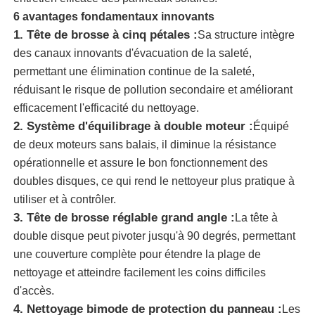
6 avantages fondamentaux innovants
1. Tête de brosse à cinq pétales :
Sa structure intègre
A propos de nous
des canaux innovants d'évacuation de la saleté,
permettant une élimination continue de la saleté,
Visite d'usine
réduisant le risque de pollution secondaire et améliorant
efficacement l'efficacité du nettoyage.
2. Système d'équilibrage à double moteur :
Équipé
Contrôle de la qualité
de deux moteurs sans balais, il diminue la résistance
opérationnelle et assure le bon fonctionnement des
Contact
doubles disques, ce qui rend le nettoyeur plus pratique à
utiliser et à contrôler.
3. Tête de brosse réglable grand angle :
La tête à
nouvelles
double disque peut pivoter jusqu'à 90 degrés, permettant
une couverture complète pour étendre la plage de
Tous les cas
nettoyage et atteindre facilement les coins difficiles
d'accès.
Demande de soumission
4. Nettoyage bimode de protection du panneau :
Les