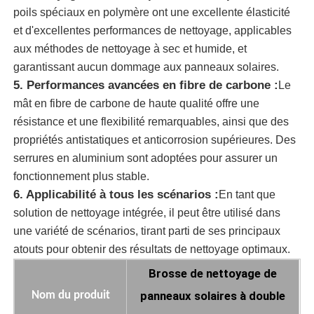
poils spéciaux en polymère ont une excellente élasticité
et d'excellentes performances de nettoyage, applicables
brosse de nettoyage de panneau solaire
aux méthodes de nettoyage à sec et humide, et
garantissant aucun dommage aux panneaux solaires.
pinceau rotatif à panneau solaire
5. Performances avancées en fibre de carbone :
Le
mât en fibre de carbone de haute qualité offre une
résistance et une flexibilité remarquables, ainsi que des
Brosse de lavage pour panneaux solaires
propriétés antistatiques et anticorrosion supérieures. Des
serrures en aluminium sont adoptées pour assurer un
Brosse rotative pour panneaux solaires
fonctionnement plus stable.
6. Applicabilité à tous les scénarios :
En tant que
solution de nettoyage intégrée, il peut être utilisé dans
Outils de nettoyage pour panneaux solaires
une variété de scénarios, tirant parti de ses principaux
atouts pour obtenir des résultats de nettoyage optimaux.
Équipement de lavage de panneaux solaires
Brosse de nettoyage de
panneaux solaires à double
Nom du produit
Pôle alimenté par l'eau