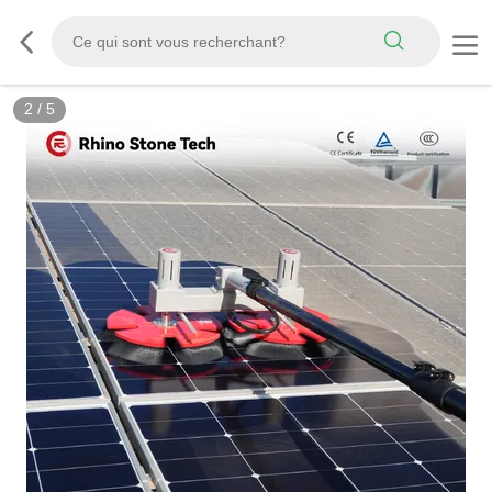
3
/
5