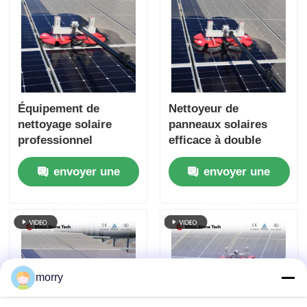
Équipement de
Nettoyeur de
nettoyage solaire
panneaux solaires
professionnel
efficace à double
alimentation, brosse
envoyer une
envoyer une
de nettoyage à
rotation de poteau
demande
demande
alimentée en eau
morry