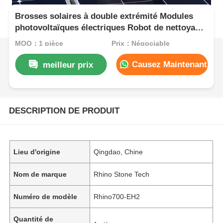
Brosses solaires à double extrémité Modules
photovoltaïques électriques Robot de nettoyage
Brosses avec outils de système de nettoyage de
MOQ：1 pièce
Prix：Négociable
panneaux solaires
Causez Maintenant
meilleur prix
DESCRIPTION DE PRODUIT
Lieu d'origine
Qingdao, Chine
Nom de marque
Rhino Stone Tech
Numéro de modèle
Rhino700-EH2
Quantité de