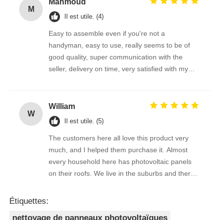
Mahmoud
M
Il est utile. (4)
Easy to assemble even if you're not a
handyman, easy to use, really seems to be of
good quality, super communication with the
seller, delivery on time, very satisfied with my
purchase !
William
W
Il est utile. (5)
The customers here all love this product very
much, and I helped them purchase it. Almost
every household here has photovoltaic panels
on their roofs. We live in the suburbs and there
is a lot of bird droppings on the photovoltaic
panels. This machine cleans dirty things very
Étiquettes:
well.
nettoyage de panneaux photovoltaïques