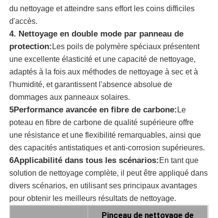
du nettoyage et atteindre sans effort les coins difficiles
d'accès.
brosse de nettoyage de panneau solaire
4. Nettoyage en double mode par panneau de
protection:
Les poils de polymère spéciaux présentent
pinceau rotatif à panneau solaire
une excellente élasticité et une capacité de nettoyage,
adaptés à la fois aux méthodes de nettoyage à sec et à
l'humidité, et garantissent l'absence absolue de
Brosse de lavage pour panneaux solaires
dommages aux panneaux solaires.
5Performance avancée en fibre de carbone:
Le
Brosse rotative pour panneaux solaires
poteau en fibre de carbone de qualité supérieure offre
une résistance et une flexibilité remarquables, ainsi que
des capacités antistatiques et anti-corrosion supérieures.
Outils de nettoyage pour panneaux solaires
6Applicabilité dans tous les scénarios:
En tant que
solution de nettoyage complète, il peut être appliqué dans
Équipement de lavage de panneaux solaires
divers scénarios, en utilisant ses principaux avantages
pour obtenir les meilleurs résultats de nettoyage.
Pôle alimenté par l'eau
Pinceau de nettoyage de