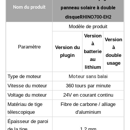
panneau solaire à double
Nom du produit
Machine d'osmose d'inversion
disque
RHINO700-EH2
Modèle de produit
Robot de nettoyage de panneau solaire
Version
Version
à
Paramètre
Version du
à
Barrière acoustique pour le stockage d'énergie
batterie
plugin
double
au
usage
lithium
Moteur sans balai
Type de moteur
Vitesse du moteur
360 tours par minute
Voltage du moteur
24V en courant continu
Matériau de tige
Fibre de carbone / alliage
télescopique
d'aluminium
Épaisseur de paroi
de la tige
1.2 mm