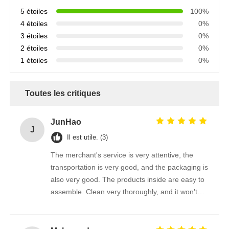
5 étoiles
100%
4 étoiles
0%
3 étoiles
0%
2 étoiles
0%
1 étoiles
0%
Toutes les critiques
JunHao
J
Il est utile. (3)
The merchant's service is very attentive, the
transportation is very good, and the packaging is
also very good. The products inside are easy to
assemble. Clean very thoroughly, and it won't
scratch the photovoltaic panel