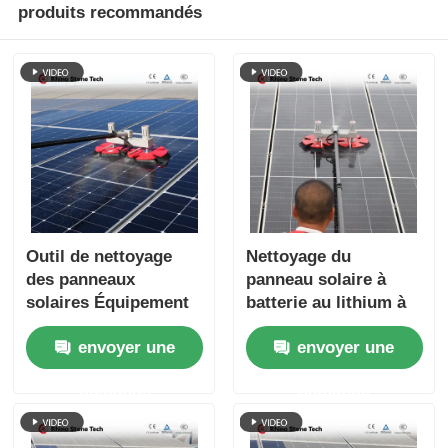
produits recommandés
Outil de nettoyage
Nettoyage du
des panneaux
panneau solaire à
solaires Équipement
batterie au lithium à
de nettoyage des
double brosse
envoyer une
envoyer une
panneaux solaires à
rotative et à pôle
double tête Pinceau
télescopique pour les
demande
demande
rotatif
systèmes
photovoltaïques sur
le toit