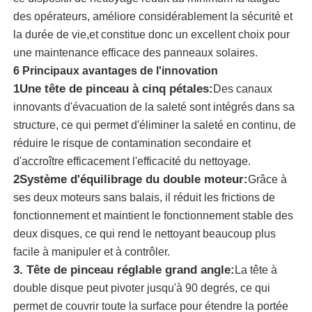
des opérateurs, améliore considérablement la sécurité et
la durée de vie,et constitue donc un excellent choix pour
A propos de nous
une maintenance efficace des panneaux solaires.
6 Principaux avantages de l'innovation
Visite d'usine
1Une tête de pinceau à cinq pétales:
Des canaux
innovants d'évacuation de la saleté sont intégrés dans sa
structure, ce qui permet d'éliminer la saleté en continu, de
Contrôle de la qualité
réduire le risque de contamination secondaire et
d'accroître efficacement l'efficacité du nettoyage.
Contact
2Système d'équilibrage du double moteur:
Grâce à
ses deux moteurs sans balais, il réduit les frictions de
fonctionnement et maintient le fonctionnement stable des
nouvelles
deux disques, ce qui rend le nettoyant beaucoup plus
facile à manipuler et à contrôler.
Tous les cas
3. Tête de pinceau réglable grand angle:
La tête à
double disque peut pivoter jusqu'à 90 degrés, ce qui
Demande de soumission
permet de couvrir toute la surface pour étendre la portée