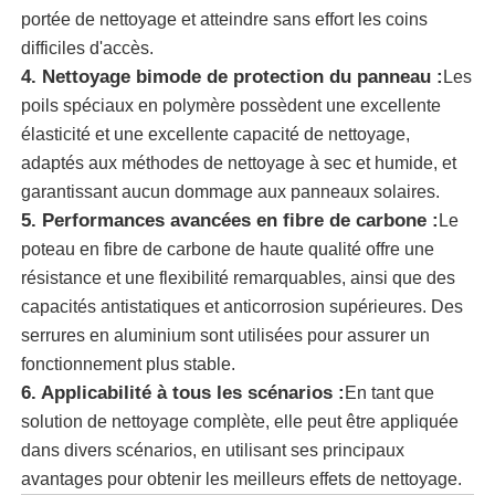
portée de nettoyage et atteindre sans effort les coins
difficiles d'accès.
brosse de nettoyage de panneau solaire
4. Nettoyage bimode de protection du panneau :
Les
poils spéciaux en polymère possèdent une excellente
pinceau rotatif à panneau solaire
élasticité et une excellente capacité de nettoyage,
adaptés aux méthodes de nettoyage à sec et humide, et
garantissant aucun dommage aux panneaux solaires.
Brosse de lavage pour panneaux solaires
5. Performances avancées en fibre de carbone :
Le
poteau en fibre de carbone de haute qualité offre une
Brosse rotative pour panneaux solaires
résistance et une flexibilité remarquables, ainsi que des
capacités antistatiques et anticorrosion supérieures. Des
serrures en aluminium sont utilisées pour assurer un
Outils de nettoyage pour panneaux solaires
fonctionnement plus stable.
6. Applicabilité à tous les scénarios :
En tant que
Équipement de lavage de panneaux solaires
solution de nettoyage complète, elle peut être appliquée
dans divers scénarios, en utilisant ses principaux
Pôle alimenté par l'eau
avantages pour obtenir les meilleurs effets de nettoyage.