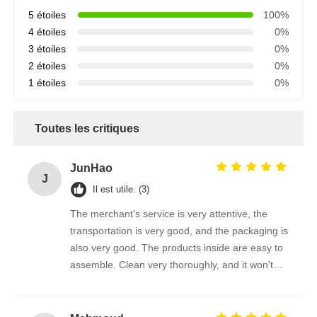
5 étoiles
100%
4 étoiles
0%
3 étoiles
0%
2 étoiles
0%
1 étoiles
0%
Toutes les critiques
JunHao
J
Il est utile. (3)
The merchant's service is very attentive, the
transportation is very good, and the packaging is
also very good. The products inside are easy to
assemble. Clean very thoroughly, and it won't
scratch the photovoltaic panel