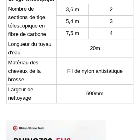
Nombre de
3,6 m
2
sections de tige
5,4 m
3
télescopique en
7,5 m
4
fibre de carbone
Longueur du tuyau
20m
d'eau
Matériau des
cheveux de la
Fil de nylon antistatique
brosse
Largeur de
690mm
nettoyage