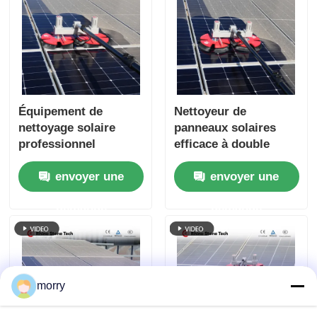
Équipement de
Nettoyeur de
nettoyage solaire
panneaux solaires
professionnel
efficace à double
alimentation, brosse
envoyer une
envoyer une
de nettoyage à
rotation de poteau
demande
demande
alimentée en eau
morry