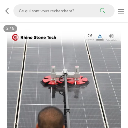
3
/
5