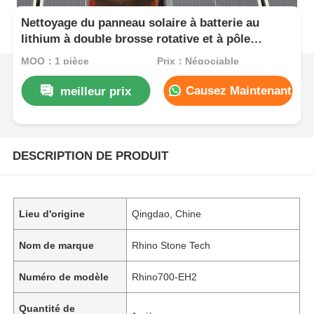
Nettoyage du panneau solaire à batterie au
lithium à double brosse rotative et à pôle
télescopique pour les systèmes photovoltaïques
MOQ：1 pièce
Prix：Négociable
sur le toit
Causez Maintenant
meilleur prix
DESCRIPTION DE PRODUIT
Lieu d'origine
Qingdao, Chine
Nom de marque
Rhino Stone Tech
Numéro de modèle
Rhino700-EH2
Quantité de