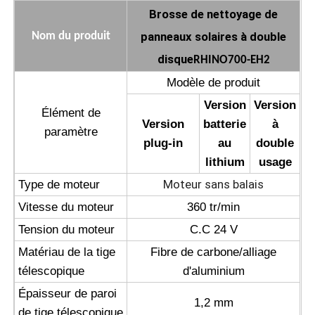
Brosse de nettoyage de
Machine d'osmose d'inversion
panneaux solaires à double
Nom du produit
disque
RHINO700-EH2
Robot de nettoyage de panneau solaire
Modèle de produit
Version
Version
Élément de
Barrière acoustique pour le stockage d'énergie
Version
batterie
à
paramètre
plug-in
au
double
lithium
usage
Moteur sans balais
Type de moteur
Vitesse du moteur
360 tr/min
Tension du moteur
C.C 24 V
Matériau de la tige
Fibre de carbone/alliage
télescopique
d'aluminium
Épaisseur de paroi
1,2 mm
de tige télescopique