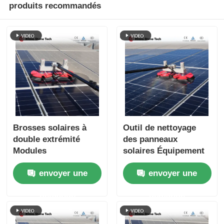
produits recommandés
Brosses solaires à
Outil de nettoyage
double extrémité
des panneaux
Modules
solaires Équipement
photovoltaïques
de nettoyage des
envoyer une
envoyer une
électriques Robot de
panneaux solaires à
nettoyage Brosses
double tête Pinceau
demande
demande
avec outils de
rotatif
système de nettoyage
de panneaux solaires