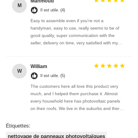
Mahmoud
M
Il est utile. (4)
Easy to assemble even if you're not a
handyman, easy to use, really seems to be of
good quality, super communication with the
seller, delivery on time, very satisfied with my
purchase !
William
W
Il est utile. (5)
The customers here all love this product very
much, and I helped them purchase it. Almost
every household here has photovoltaic panels
on their roofs. We live in the suburbs and there
is a lot of bird droppings on the photovoltaic
panels. This machine cleans dirty things very
Étiquettes:
well.
nettoyage de panneaux photovoltaïques