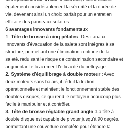
également considérablement la sécurité et la durée de
vie, devenant ainsi un choix parfait pour un entretien
A propos de nous
efficace des panneaux solaires.
6 avantages innovants fondamentaux
Visite d'usine
1. Tête de brosse à cinq pétales :
Des canaux
innovants d'évacuation de la saleté sont intégrés à sa
structure, permettant une élimination continue de la
Contrôle de la qualité
saleté, réduisant le risque de contamination secondaire et
augmentant efficacement l'efficacité du nettoyage.
Contact
2. Système d'équilibrage à double moteur :
Avec
deux moteurs sans balais, il réduit la friction
opérationnelle et maintient le fonctionnement stable des
nouvelles
doubles disques, ce qui rend le nettoyeur beaucoup plus
facile à manipuler et à contrôler.
Tous les cas
3. Tête de brosse réglable grand angle :
La tête à
double disque est capable de pivoter jusqu'à 90 degrés,
Demande de soumission
permettant une couverture complète pour étendre la