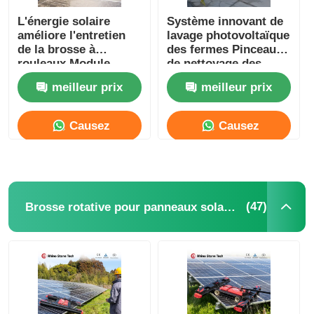
L'énergie solaire
Système innovant de
améliore l'entretien
lavage photovoltaïque
de la brosse à
des fermes Pinceau
rouleaux Module
de nettoyage des
photovoltaïque Array
panneaux solaires
meilleur prix
meilleur prix
Panneau solaire
Nettoyeur
Nettoyage à la main
photovoltaïque
Brosse à rouleaux
Version alimentée par
Causez
Causez
électrique pour
batterie au lithium
résidentiel solaire
Maintenant
Maintenant
(47)
Brosse rotative pour panneaux solaires