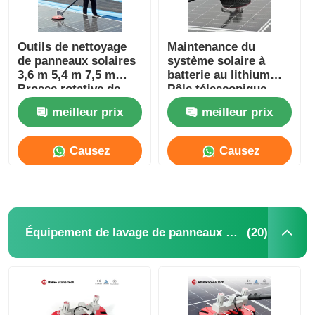
Outils de nettoyage
Maintenance du
de panneaux solaires
système solaire à
3,6 m 5,4 m 7,5 m
batterie au lithium
Brosse rotative de
Pôle télescopique
nettoyage de
Panneau solaire
meilleur prix
meilleur prix
panneaux solaires
Causez
Causez
Maintenant
Maintenant
(20)
Équipement de lavage de panneaux solaires