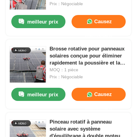
Prix：Négociable
A propos de nous
Causez
meilleur prix
Maintenant
Visite d'usine
Brosse rotative pour panneaux
solaires conçue pour éliminer
Contrôle de la qualité
rapidement la poussière et la
saleté tenaces sans
MOQ：1 pièce
Contact
endommager les panneaux de
Prix：Négociable
verre
Causez
meilleur prix
nouvelles
Maintenant
Tous les cas
Pinceau rotatif à panneau
solaire avec système
Demande de soumission
d'équilibrage à double moteur