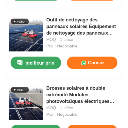
Maintenant
Outil de nettoyage des
panneaux solaires Équipement
de nettoyage des panneaux
solaires à double tête Pinceau
MOQ：1 pièce
rotatif
Prix：Négociable
Causez
meilleur prix
Maintenant
Brosses solaires à double
extrémité Modules
photovoltaïques électriques
Robot de nettoyage Brosses
MOQ：1 pièce
avec outils de système de
Prix：Négociable
nettoyage de panneaux solaires