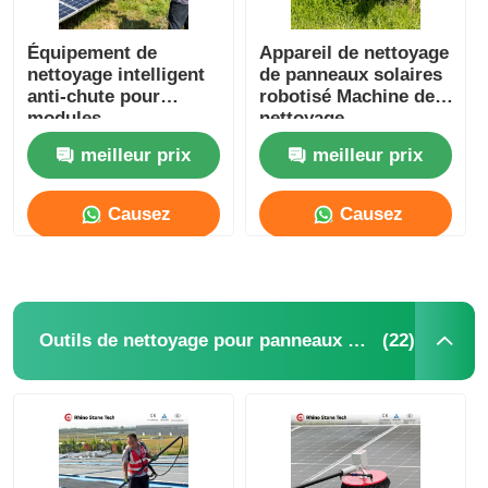
Équipement de
Appareil de nettoyage
nettoyage intelligent
de panneaux solaires
anti-chute pour
robotisé Machine de
modules
nettoyage
photovoltaïques,
photovoltaïque
meilleur prix
meilleur prix
robot de nettoyage de
intelligente
panneaux solaires à
automatique à usage
télécommande
commercial et
Causez
Causez
résidentiel
Maintenant
Maintenant
(22)
Outils de nettoyage pour panneaux solaires