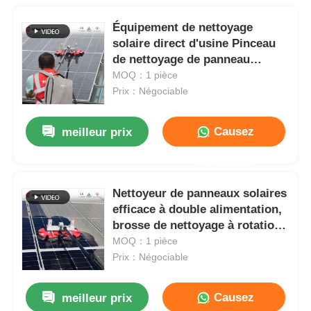
Équipement de nettoyage
solaire direct d'usine Pinceau
de nettoyage de panneau
photovoltaïque électrique à
MOQ：1 pièce
double tête Pinceau de
Prix：Négociable
nettoyage de panneau solaire à
tige télescopique
Causez
meilleur prix
Maintenant
Nettoyeur de panneaux solaires
efficace à double alimentation,
brosse de nettoyage à rotation
de poteau alimentée en eau
MOQ：1 pièce
Prix：Négociable
Causez
meilleur prix