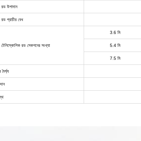
ক রড উপাদান
 রড প্রাচীর বেধ
3.6 মি
ার টেলিস্কোপিক রড সেকশনের সংখ্যা
5.4 মি
7.5 মি
দৈর্ঘ্য
াদান
স্থ