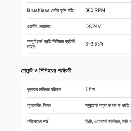
Brushless মোটর ঘূর্ণন গতি:
360 RPM
ওয়ার্কিং ভোল্টেজ:
DC24V
সম্পূর্ণ চার্জ প্রতি লিথিয়াম ব্যাটারি
3~3.5 ঘন্টা
লাইফ:
পেমেন্ট ও শিপিংয়ের শর্তাবলী
ন্যূনতম চাহিদার পরিমাণ
1 পিস
প্যাকেজিং বিবরণ
স্ট্যান্ডার্ড শক্ত কাগজ বা প্রত
পরিশোধের শর্ত
টি/টি, ওয়েস্টার্ন ইউনিয়ন, মা