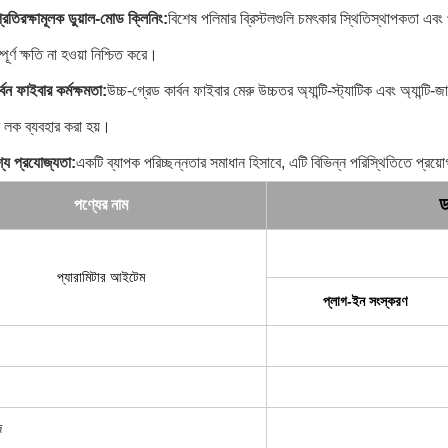
্রতিরক্ষামূলক ডুয়াল-মোড ক্লিনিং:
বিশেষ পলিমার ব্রিস্টলগুলি চমৎকার স্থিতিস্থাপকতা এবং
পূর্ণ ক্ষতি না হওয়া নিশ্চিত করে।
্বন ফাইবার কর্মক্ষমতা:
উচ্চ-গ্রেড কার্বন ফাইবার মেরু উচ্চতর অ্যান্টি-স্ট্যাটিক এবং অ্যা
াম লক ব্যবহার করা হয়।
্য প্রযোজ্যতা:
একটি ব্যাপক পরিচ্ছন্নতার সমাধান হিসাবে, এটি বিভিন্ন পরিস্থিতিতে প্রয়ো
ড
পণ্যের নাম
প্যারামিটার আইটেম
প্লাগ-ইন সংস্করণ
জ