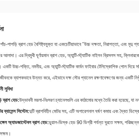
না
ঁচ-পাপড়ি ব্রাশ হেড বৈশিষ্ট্যযুক্ত যা একচেটিয়াভাবে "উচ্চ দক্ষতা, নিরাপত্তা, এবং মৃদু প্
রে আলাদা। এর দ্বিমুখী ঘূর্ণায়মান ব্রাশ হেড, অ্যান্টি-স্ট্যাটিক নাইলন ব্রিসলস সহ, ক্লিনার
 একটি উচ্চ-শক্তি, নমনীয়, এবং অ্যান্টি-স্ট্যাটিক কার্বন ফাইবার টেলিস্কোপিক পোল দিয়ে সজ্
জীবনকে ব্যাপকভাবে উন্নত করে, এইভাবে দক্ষ সৌর প্যানেল রক্ষণাবেক্ষণের জন্য একটি নিখু
নী সুবিধা
়ি ব্রাশ হেড:
উদ্ভাবনী ময়লা-নিঃসরণ চ্যানেলগুলি এর কাঠামোর মধ্যে তৈরি করা হয়েছে, যা নন-স
র ব্যালেন্স সিস্টেম:
দুটি ব্রাশবিহীন মোটর সহ, এটি অপারেশনাল ঘর্ষণ কমায় এবং দ্বৈত ডিস
্গেল অ্যাডজাস্টেবল ব্রাশ হেড:
ডুয়াল-ডিস্ক হেড 90 ডিগ্রী পর্যন্ত ঘুরতে সক্ষম, পরিচ্ছন
সক্ষম।