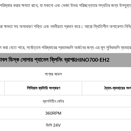
 পরিষ্কার করার ক্ষমতা রাখে, যা শুকনো এবং ভেজা উভয় পরিচ্ছন্নতার পদ্ধতির জন্য উপযুক
ন্টি-জারা ক্ষমতা সহ অসাধারণ শক্তি এবং নমনীয়তা প্রদান করে। আরো স্থিতিশীল অপারেশন নিশ
গ করা যেতে পারে, সর্বোত্তম পরিষ্কারের প্রভাবগুলি অর্জনের জন্য এর মূল সুবিধাগুলি ব্যবহ
াবল ডিস্ক সোলার প্যানেল ক্লিনিং ব্রাশ
RHINO700-EH2
পণ্যের মডেল
লিথিয়াম ব্যাটারি সংস্করণ
দ্বৈত-ব্যবহারের সং
ব্রাশবিহীন মোটর
360RPM
ডিসি 24V