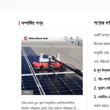
পণ্যের বর্ণ
সম্পর্কিত পণ্য
একটি অনন্য পা
ক্লিনার বাজা
অনুমতি দেয়।
এবং পরিষেবা 
6 মূল উদ্ভাব
1. পাঁচ-পাপড
2. ডুয়াল মোট
ভিডিও
3. ওয়াইড-এঙ
সৌর ডাবল-এন্ড ব্রাশ বৈদ্যুতিক ফোটোভোলটাইক
অর্জন করতে 
মডিউল পরিষ্কার রোবট সৌর প্যানেল পরিষ্কার সিস্টেম