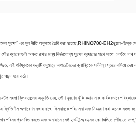
যানেল সুরক্ষা" এর মূল নীতি অনুসারে তৈরি করা হয়েছে,
RHINO700-EH2
ডুয়াল-ডিস্ক স
কে সৌর প্যানেলগুলি অক্ষত রাখার জন্য নির্ভরযোগ্য সুরক্ষা প্রদানের সাথে সাথে একগুঁয়ে দাগ 
জিত, এই পরিষ্কারের যন্ত্রটি শুধুমাত্র অপারেটরদের ক্লান্তিকে সর্বনিম্ন স্তরে কমিয়ে দেয় 
ঁত পছন্দ হয়ে ওঠে।
্টপ ময়লা ক্লিয়ারেন্সের অনুমতি দেয়, গৌণ দূষণের ঝুঁকি কমায় এবং কার্যকরভাবে পরিষ্কারের
্কের স্থিতিশীল অপারেশন বজায় রাখে, ক্লিনারকে পরিচালনা এবং নিয়ন্ত্রণ করা অনেক সহজ 
্নতার পরিসর প্রসারিত করতে এবং অনায়াসে সেই হার্ড-টু-অ্যাক্সেস কোণগুলিতে পৌঁছাতে সম্পূর