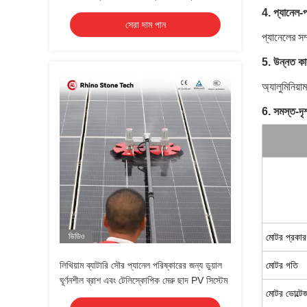
সরঞ্জাম সঙ্গে ব্রাশ
4. প্যানেল-প
সেরা দাম পান
প্যানেলের সম্
5. উন্নত কার
অ্যালুমিনিয়
6. সমস্ত-দৃশ
ভিডিও
মোটর প্রকার
লিথিয়াম ব্যাটারি সৌর প্যানেল পরিষ্কারের জন্য ডুয়াল
মোটর গতি
ঘূর্ণনশীল ব্রাশ এবং টেলিস্কোপিক মেরু ছাদ PV সিস্টেম
মোটর ভোল্টে