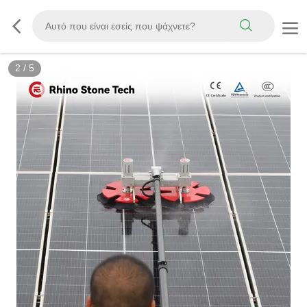
3
/
5