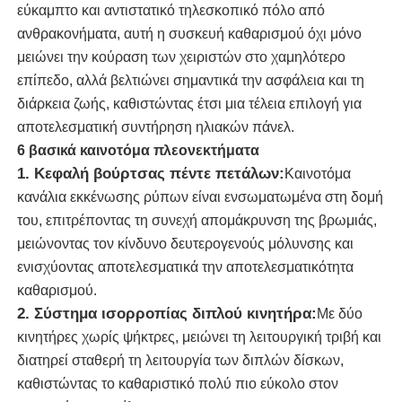
εύκαμπτο και αντιστατικό τηλεσκοπικό πόλο από
ανθρακονήματα, αυτή η συσκευή καθαρισμού όχι μόνο
Σχετικά με εμάς
μειώνει την κούραση των χειριστών στο χαμηλότερο
επίπεδο, αλλά βελτιώνει σημαντικά την ασφάλεια και τη
διάρκεια ζωής, καθιστώντας έτσι μια τέλεια επιλογή για
Γύρος εργοστασίων
αποτελεσματική συντήρηση ηλιακών πάνελ.
6 βασικά καινοτόμα πλεονεκτήματα
Ποιοτικός έλεγχος
1. Κεφαλή βούρτσας πέντε πετάλων:
Καινοτόμα
κανάλια εκκένωσης ρύπων είναι ενσωματωμένα στη δομή
του, επιτρέποντας τη συνεχή απομάκρυνση της βρωμιάς,
επαφή
μειώνοντας τον κίνδυνο δευτερογενούς μόλυνσης και
ενισχύοντας αποτελεσματικά την αποτελεσματικότητα
Νέα
καθαρισμού.
2. Σύστημα ισορροπίας διπλού κινητήρα:
Με δύο
Όλες οι περιπτώσεις
κινητήρες χωρίς ψήκτρες, μειώνει τη λειτουργική τριβή και
διατηρεί σταθερή τη λειτουργία των διπλών δίσκων,
καθιστώντας το καθαριστικό πολύ πιο εύκολο στον
Ζητήστε ένα απόσπασμα