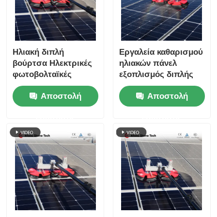
Ηλιακή διπλή
Εργαλεία καθαρισμού
βούρτσα Ηλεκτρικές
ηλιακών πάνελ
φωτοβολταϊκές
εξοπλισμός διπλής
μονάδες καθαρισμός
κεφαλής ηλιακό
Αποστολή
Αποστολή
ρομπότ Βούρτσα με
πάνελ καθαρισμού
εργαλεία συστήματος
περιστρεφόμενη
ερώτησης
ερώτησης
καθαρισμού ηλιακών
βούρτσα
πάνελ