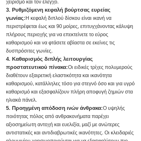
χειρισμό και τον έλεγχο.
3. Ρυθμιζόμενη κεφαλή βούρτσας ευρείας
καθαρίζοντας βούρτσα ηλιακών πλαισίων
γωνίας:
Η κεφαλή διπλού δίσκου είναι ικανή να
περιστρέφεται έως και 90 μοίρες, επιτυγχάνοντας κάλυψη
πλήρους περιοχής για να επεκτείνετε το εύρος
Ηλιακό πάνελ περιστρεφόμενη βούρτσα
καθαρισμού και να φτάσετε αβίαστα σε εκείνες τις
δυσπρόσιτες γωνίες.
Βούρτσα Πλυσίματος Ηλιακών Πάνελ
4. Καθαρισμός διπλής λειτουργίας
προστατευτικού πίνακα:
Οι ειδικές τρίχες πολυμερούς
διαθέτουν εξαιρετική ελαστικότητα και ικανότητα
Βούρτσα κυλίνδρου ηλιακού πάνελ
καθαρισμού, κατάλληλες τόσο για στεγνό όσο και για υγρό
καθαρισμό και εξασφαλίζουν πλήρη αποφυγή ζημιών στα
Εργαλεία καθαρισμού ηλιακών πάνελ
ηλιακά πάνελ.
5. Προηγμένη απόδοση ινών άνθρακα:
Ο υψηλής
Εξοπλισμός πλύσης ηλιακών πάνελ
ποιότητας πόλος από ανθρακονήματα παρέχει
αξιοσημείωτη αντοχή και ευελιξία, μαζί με ανώτερες
αντιστατικές και αντιδιαβρωτικές ικανότητες. Οι κλειδαριές
Τηλεσκοπικός κοντάρι με παροχή νερού
αλουμινίου χρησιμοποιούνται για να εξασφαλίσουν πιο