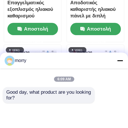
Επαγγελματικός
Αποδοτικός
εξοπλισμός ηλιακού
καθαριστής ηλιακού
καθαρισμού
πάνελ με διπλή
Ηλεκτρική
ενέργεια
Αποστολή
Αποστολή
περιστρεφόμενη
βούρτσα καθαρισμού
ερώτησης
ερώτησης
φωτοβολταϊκών
πάνελ
morry
6:09 AM
Good day, what product are you looking 
for?
Καθαρισμός ηλιακών
Εργαστήριο άμεσο
συλλεκτών
ηλιακό καθαριστικό
Πλυντήριο ρούχων
εξοπλισμό Ηλεκτρικό
αυτόματη βούρτσα
φωτοβολταϊκό πίνακα