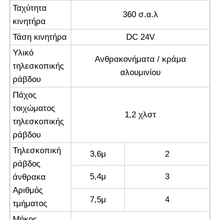
Ταχύτητα
360 σ.α.λ
κινητήρα
Τάση κινητήρα
DC 24V
Υλικό
Ανθρακονήματα / κράμα
τηλεσκοπικής
αλουμινίου
ράβδου
Πάχος
τοιχώματος
1,2 χλστ
τηλεσκοπικής
ράβδου
Τηλεσκοπική
3,6μ
2
ράβδος
5,4μ
3
άνθρακα
Αριθμός
7,5μ
4
τμήματος
Μήκος