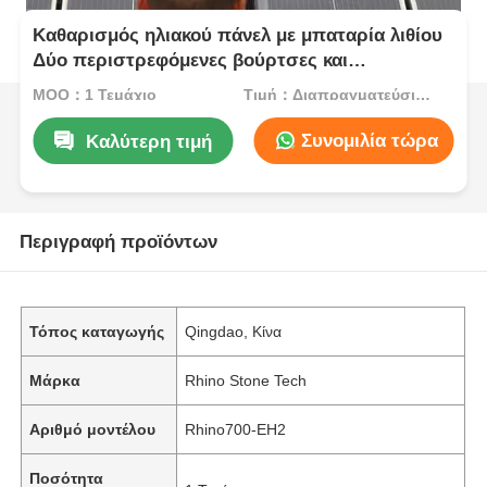
Καθαρισμός ηλιακού πάνελ με μπαταρία λιθίου
Δύο περιστρεφόμενες βούρτσες και
τηλεσκοπικός στύλος για φωτοβολταϊκά
MOQ：1 Τεμάχιο
Τιμή：Διαπραγματεύσιμος
συστήματα στην οροφή
Συνομιλία τώρα
Καλύτερη τιμή
Περιγραφή προϊόντων
Τόπος καταγωγής
Qingdao, Κίνα
Μάρκα
Rhino Stone Tech
Αριθμό μοντέλου
Rhino700-EH2
Ποσότητα