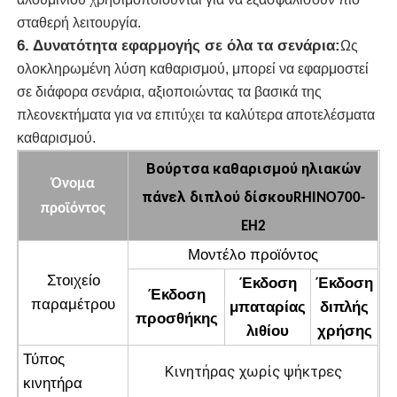
σταθερή λειτουργία.
Μηχανή αντίστροφης όσμωσης
6. Δυνατότητα εφαρμογής σε όλα τα σενάρια:
Ως
ολοκληρωμένη λύση καθαρισμού, μπορεί να εφαρμοστεί
σε διάφορα σενάρια, αξιοποιώντας τα βασικά της
Καθαρίζοντας ρομπότ ηλιακού πλαισίου
πλεονεκτήματα για να επιτύχει τα καλύτερα αποτελέσματα
καθαρισμού.
Αποθήκευση Ενέργειας Ηχοφράγμα
Βούρτσα καθαρισμού ηλιακών
Όνομα
πάνελ διπλού δίσκου
RHINO700-
προϊόντος
EH2
Μοντέλο προϊόντος
Στοιχείο
Έκδοση
Έκδοση
Έκδοση
παραμέτρου
μπαταρίας
διπλής
προσθήκης
λιθίου
χρήσης
Τύπος
Κινητήρας χωρίς ψήκτρες
κινητήρα