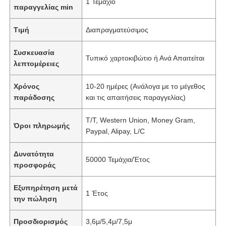
1 Τεμάχιο
παραγγελίας min
Τιμή
Διαπραγματεύσιμος
Συσκευασία
Τυπικό χαρτοκιβώτιο ή Ανά Απαιτείται
λεπτομέρειες
Χρόνος
10-20 ημέρες (Ανάλογα με το μέγεθος
παράδοσης
και τις απαιτήσεις παραγγελίας)
T/T, Western Union, Money Gram,
Όροι πληρωμής
Paypal, Alipay, L/C
Δυνατότητα
50000 Τεμάχια/Έτος
προσφοράς
Εξυπηρέτηση μετά
1 Έτος
την πώληση
Προσδιορισμός
3,6μ/5,4μ/7,5μ