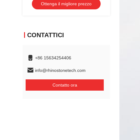
Ottenga il migliore prezzo
CONTATTICI
+86 15634254406
info@rhinostonetech.com
Contatto ora