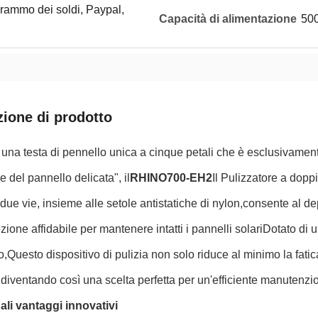
rammo dei soldi, Paypal,
Capacità di alimentazione
500
zione di prodotto
 una testa di pennello unica a cinque petali che è esclusivamente
e del pannello delicata", il
RHINO700-EH2
Il Pulizzatore a dopp
 due vie, insieme alle setole antistatiche di nylon,consente al 
zione affidabile per mantenere intatti i pannelli solariDotato di un
co,Questo dispositivo di pulizia non solo riduce al minimo la fati
, diventando così una scelta perfetta per un'efficiente manutenzio
ali vantaggi innovativi