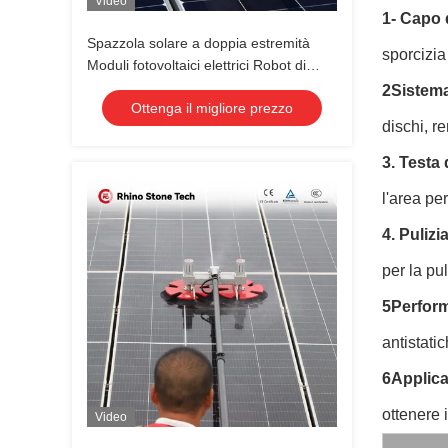
Video
1- Capo 
Spazzola solare a doppia estremità
sporcizia
Moduli fotovoltaici elettrici Robot di
pulizia Spazzola con strumenti di
2Sistema
Ottenga il migliore prezzo
sistema di pulizia del pannello solare
dischi, r
3. Testa
l'area pe
4. Puliz
per la pu
5Perform
antistati
6Applicab
ottenere i
Video