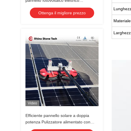
pannello fotovoltaico elettrico
professionale per la pulizia solare
Lunghezz
Ottenga il migliore prezzo
Materiale
Larghezza
Video
Efficiente pannello solare a doppia
potenza Pulizzatore alimentato con
acqua Spazzola di pulizia a spin di palo