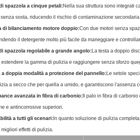
di spazzola a cinque petali:
Nella sua struttura sono integrati c
 senza sosta, riducendo il rischio di contaminazione secondaria 
 di bilanciamento motore doppio:
Con due motori senza spazzo
endendo il detergente molto più facile da maneggiare e controlla
 di spazzola regolabile a grande angolo:
La testa a doppio disc
r estendere la gamma di pulizia e raggiungere senza sforzo quegli
ia a doppia modalità a protezione del pannello:
Le setole speci
lizia a secco che per quella a umido, e garantiscono l'assenza co
ance avanzata in fibra di carbonio:
Il palo in fibra di carbonio
che e antincorrosive superiori.
ilità a tutti gli scenari:
In quanto soluzione di pulizia completa,
 migliori effetti di pulizia.