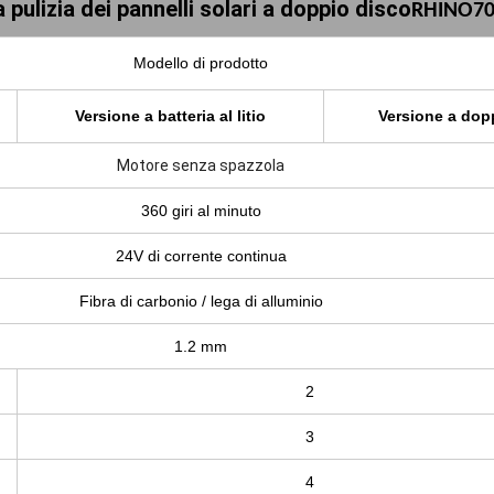
 pulizia dei pannelli solari a doppio disco
RHINO70
Modello di prodotto
Versione a batteria al litio
Versione a dop
Motore senza spazzola
360 giri al minuto
24V di corrente continua
Fibra di carbonio / lega di alluminio
1.2 mm
2
3
4