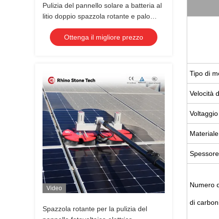
Pulizia del pannello solare a batteria al
litio doppio spazzola rotante e palo
telescopico per sistemi fotovoltaici sul
Ottenga il migliore prezzo
tetto
Tipo di m
Velocità 
Voltaggio
Materiale
Spessore 
Numero di
Video
di carbon
Spazzola rotante per la pulizia del