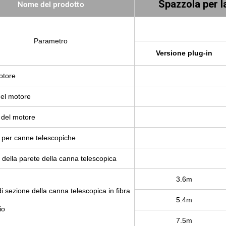
Spazzola per la
Nome del prodotto
Parametro
Versione plug-in
otore
del motore
 del motore
 per canne telescopiche
della parete della canna telescopica
3.6m
 sezione della canna telescopica in fibra
5.4m
io
7.5m