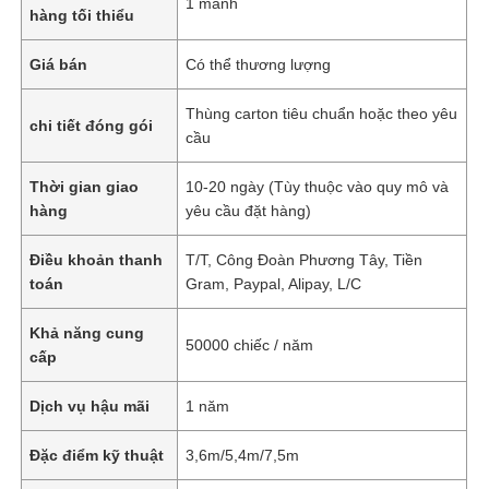
1 mảnh
hàng tối thiểu
Giá bán
Có thể thương lượng
Thùng carton tiêu chuẩn hoặc theo yêu
chi tiết đóng gói
cầu
Thời gian giao
10-20 ngày (Tùy thuộc vào quy mô và
hàng
yêu cầu đặt hàng)
Điều khoản thanh
T/T, Công Đoàn Phương Tây, Tiền
toán
Gram, Paypal, Alipay, L/C
Khả năng cung
50000 chiếc / năm
cấp
Dịch vụ hậu mãi
1 năm
Đặc điểm kỹ thuật
3,6m/5,4m/7,5m