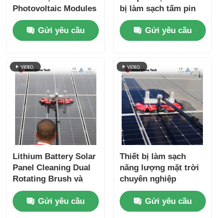
Photovoltaic Modules
bị làm sạch tấm pin
Robot làm sạch bàn
mặt trời hai đầu
Gửi yêu cầu
Gửi yêu cầu
chải với hệ thống vệ
sinh tấm pin mặt trời
Lithium Battery Solar
Thiết bị làm sạch
Panel Cleaning Dual
năng lượng mặt trời
Rotating Brush và
chuyên nghiệp
Telescopic Pole cho
Photovoltaic Panel
Gửi yêu cầu
Gửi yêu cầu
hệ thống PV trên mái
điện Làm sạch bàn
nhà
chải xoay