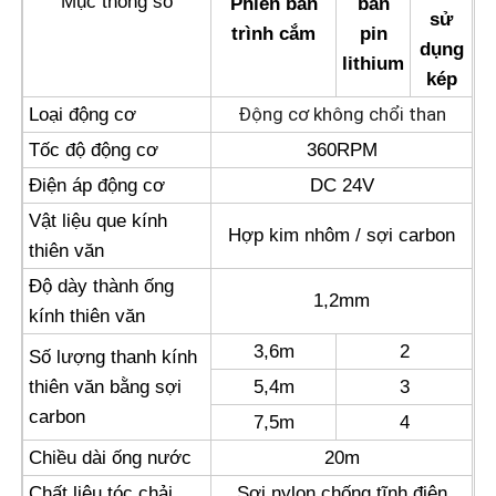
Mục thông số
Phiên bản
bản
sử
trình cắm
pin
dụng
Máy thẩm thấu ngược
lithium
kép
Động cơ không chổi than
Loại động cơ
Robot làm sạch bảng điều khiển năng lượng mặt trời
Tốc độ động cơ
360RPM
Điện áp động cơ
DC 24V
Rào cản âm thanh lưu trữ năng lượng
Vật liệu que kính
Hợp kim nhôm / sợi carbon
thiên văn
Độ dày thành ống
1,2mm
kính thiên văn
3,6m
2
Số lượng thanh kính
thiên văn bằng sợi
5,4m
3
carbon
7,5m
4
Chiều dài ống nước
20m
Chất liệu tóc chải
Sợi nylon chống tĩnh điện