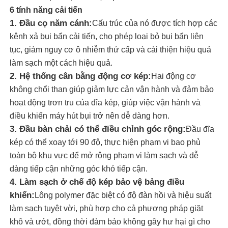
6 tính năng cải tiến
1. Đầu cọ năm cánh:
Cấu trúc của nó được tích hợp các
Về chúng tôi
kênh xả bụi bẩn cải tiến, cho phép loại bỏ bụi bẩn liên
tục, giảm nguy cơ ô nhiễm thứ cấp và cải thiện hiệu quả
Tham quan nhà máy
làm sạch một cách hiệu quả.
2. Hệ thống cân bằng động cơ kép:
Hai động cơ
không chổi than giúp giảm lực cản vận hành và đảm bảo
Kiểm soát chất lượng
hoạt động trơn tru của đĩa kép, giúp việc vận hành và
điều khiển máy hút bụi trở nên dễ dàng hơn.
Liên hệ chúng tôi
3. Đầu bàn chải có thể điều chỉnh góc rộng:
Đầu đĩa
kép có thể xoay tới 90 độ, thực hiện phạm vi bao phủ
toàn bộ khu vực để mở rộng phạm vi làm sạch và dễ
Tin tức
dàng tiếp cận những góc khó tiếp cận.
4. Làm sạch ở chế độ kép bảo vệ bảng điều
Tất cả các trường hợp
khiển:
Lông polymer đặc biệt có độ đàn hồi và hiệu suất
làm sạch tuyệt vời, phù hợp cho cả phương pháp giặt
khô và ướt, đồng thời đảm bảo không gây hư hại gì cho
Yêu cầu báo giá