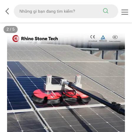
3
/
5