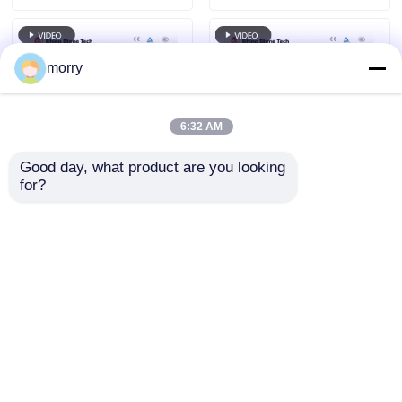
morry
6:32 AM
Good day, what product are you looking 
for?
Lưu ý: Các loại sản
Thiết bị làm sạch
phẩm này có thể
năng lượng mặt trời
được sử dụng trong
trực tiếp của nhà máy
các loại sản phẩm
Máy rửa tấm pin
Gửi yêu cầu
Gửi yêu cầu
khác nhau.
quang điện Máy chải
làm sạch tấm pin mặt
trời hai đầu Máy chải
làm sạch tấm pin mặt
Nhà
Về chúng tôi
Liên hệ với chúng tôi
Desktop Site
trời với thanh kính
Sơ đồ trang web
Chính sách bảo mật
thiên văn