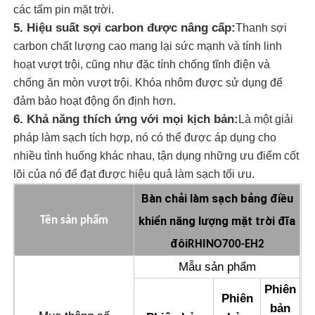
các tấm pin mặt trời.
5. Hiệu suất sợi carbon được nâng cấp:
Thanh sợi
Phòng vệ sinh pin mặt trời
carbon chất lượng cao mang lại sức mạnh và tính linh
hoạt vượt trội, cũng như đặc tính chống tĩnh điện và
Phân hẹp quay pin pin mặt trời
chống ăn mòn vượt trội. Khóa nhôm được sử dụng để
đảm bảo hoạt động ổn định hơn.
6. Khả năng thích ứng với mọi kịch bản:
Là một giải
Bàn chải rửa tấm pin mặt trời
pháp làm sạch tích hợp, nó có thể được áp dụng cho
nhiều tình huống khác nhau, tận dụng những ưu điểm cốt
Bàn chải lăn tấm pin mặt trời
lõi của nó để đạt được hiệu quả làm sạch tối ưu.
Bàn chải làm sạch bảng điều
Dụng cụ vệ sinh tấm pin mặt trời
khiển năng lượng mặt trời đĩa
Tên sản phẩm
đôi
RHINO700-EH2
Thiết bị giặt tấm pin mặt trời
Mẫu sản phẩm
Phiên
Phiên
Cây ăn cột
bản