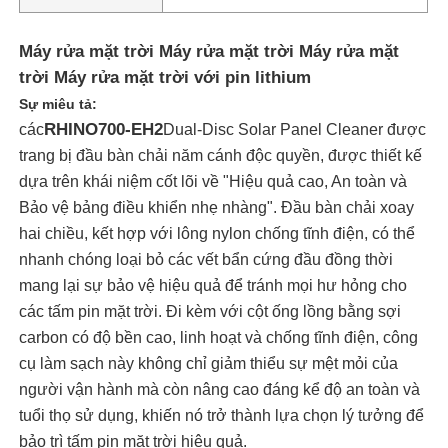
Máy rửa mặt trời Máy rửa mặt trời Máy rửa mặt
trời Máy rửa mặt trời với pin lithium
Sự miêu tả:
RHINO700-EH2
các
Dual-Disc Solar Panel Cleaner được
trang bị đầu bàn chải năm cánh độc quyền, được thiết kế
dựa trên khái niệm cốt lõi về "Hiệu quả cao, An toàn và
Bảo vệ bảng điều khiển nhẹ nhàng". Đầu bàn chải xoay
hai chiều, kết hợp với lông nylon chống tĩnh điện, có thể
nhanh chóng loại bỏ các vết bẩn cứng đầu đồng thời
mang lại sự bảo vệ hiệu quả để tránh mọi hư hỏng cho
các tấm pin mặt trời. Đi kèm với cột ống lồng bằng sợi
Nhà
carbon có độ bền cao, linh hoạt và chống tĩnh điện, công
cụ làm sạch này không chỉ giảm thiểu sự mệt mỏi của
Sản phẩm
người vận hành mà còn nâng cao đáng kể độ an toàn và
tuổi thọ sử dụng, khiến nó trở thành lựa chọn lý tưởng để
bảo trì tấm pin mặt trời hiệu quả.
Video