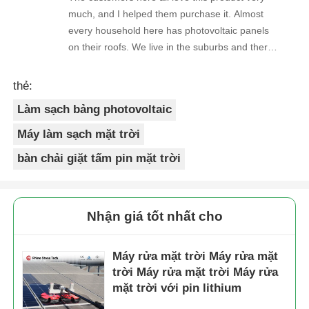
much, and I helped them purchase it. Almost
every household here has photovoltaic panels
on their roofs. We live in the suburbs and there
is a lot of bird droppings on the photovoltaic
panels. This machine cleans dirty things very
thẻ:
well.
Làm sạch bảng photovoltaic
Máy làm sạch mặt trời
bàn chải giặt tấm pin mặt trời
Nhận giá tốt nhất cho
Máy rửa mặt trời Máy rửa mặt
trời Máy rửa mặt trời Máy rửa
mặt trời với pin lithium