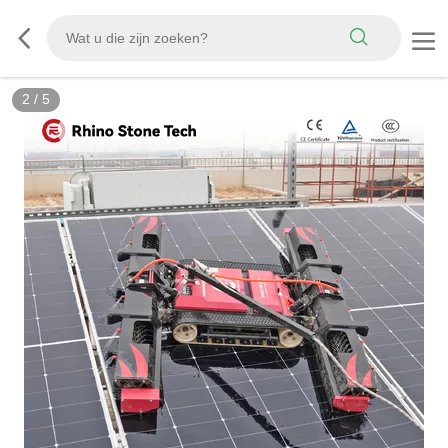
2
/
5