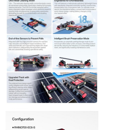
Over ons
Fabrieksreis
Kwaliteitscontrole
Contacteer ons
nieuws
Alle Gevallen
Vraag een offerte aan