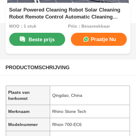
Solar Powered Cleaning Robot Solar Cleaning
Robot Remote Control Automatic Cleaning
System voor zonnepanelen
MOQ：1 stuk
Prijs：Bespreekbaar
Praatje Nu
Beste prijs
PRODUCTOMSCHRIJVING
Plaats van
Qingdao, China
herkomst
Merknaam
Rhino Stone Tech
Modelnummer
Rhion 700-EC6