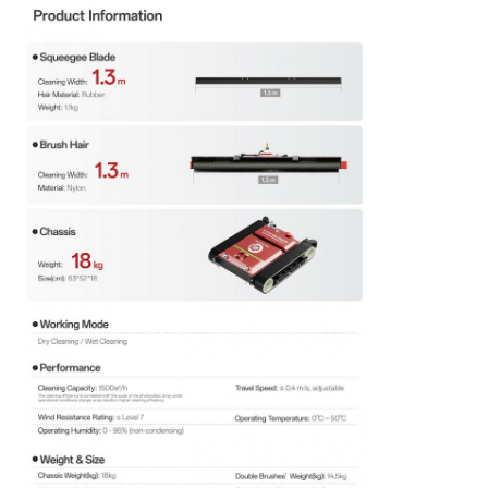
Omgekeerde Osmosemachine
Zonnepaneel Schoonmakende Robot
Energieopslag Geluidsbarrière