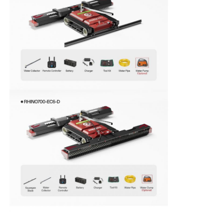
zonnepaneel schoonmakende borstel
roterende borstel voor zonnepanelen
Zonnepaneelwasserborstel
Zonnepaneel Rolborstel
Reinigingsmiddelen voor zonnepanelen
Zonnepaneel Wasapparatuur
Water Fed Pole