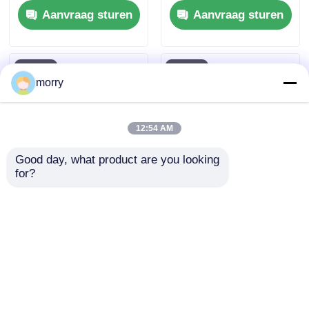
Aanvraag sturen
Aanvraag sturen
aangedreven,
Reinigingsmachine
droog/watermodus,
voor Commercieel en
fotovoltaïsche zonne-
Residentieel Gebruik
schoonmaakrobot
morry
12:54 AM
Good day, what product are you looking 
for?
Intelligente anti-val
Fotovoltaïsche
fotovoltaïsche
Veegrobot
modules
Zonnepaneel
Reinigingsapparatuur
Reinigingsapparatuur
Aanvraag sturen
Aanvraag sturen
afstandsbediening
Fabrikanten Direct
Zonnepanelen
Verkrijgbaar
Reinigingsrobot
Optioneel