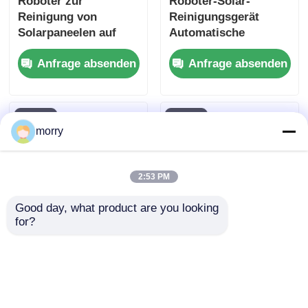
Roboter zur
Roboter-Solar-
Reinigung von
Reinigungsgerät
Solarpaneelen auf
Automatische
dem Dach
intelligente
Anfrage absenden
Anfrage absenden
Batteriebetriebene
Photovoltaik-
Trocken-
Reinigungsmaschine
Wassermodus
für gewerbliche und
Photovoltaik-
private Nutzung
Solarreiniger
morry
2:53 PM
Good day, what product are you looking 
for?
Intelligente Anti-Fall
Photovoltaik-
Photovoltaik-Module
Kehrroboter
Reinigungsgerät
Solarpanel-
Fernbedienung
Reinigungsgeräte
Anfrage absenden
Anfrage absenden
Solarpanel-
Hersteller Direkt