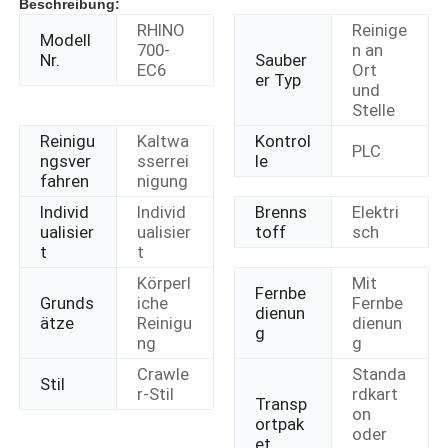
Beschreibung:
RHINO
Reinige
Modell
700-
n an
Nr.
Sauber
EC6
Ort
er Typ
und
Stelle
Reinigu
Kaltwa
Kontrol
PLC
ngsver
sserrei
le
fahren
nigung
Individ
Individ
Brenns
Elektri
ualisier
ualisier
toff
sch
t
t
Körperl
Mit
Fernbe
Grunds
iche
Fernbe
dienun
ätze
Reinigu
dienun
g
ng
g
Crawle
Standa
Stil
r-Stil
rdkart
Transp
on
ortpak
oder
et