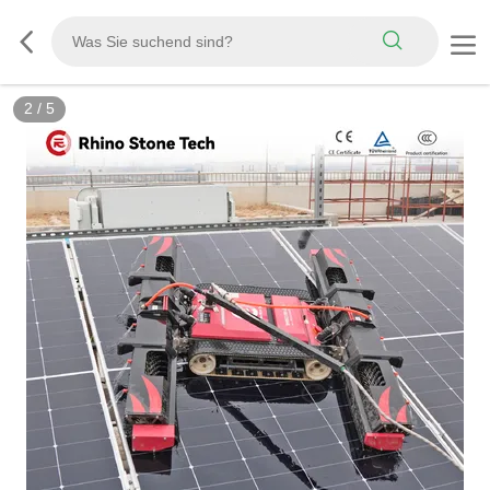
3
/
5