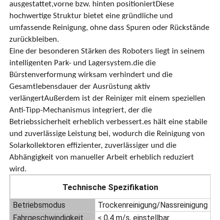
ausgestattet,vorne bzw. hinten positioniertDiese
hochwertige Struktur bietet eine gründliche und
umfassende Reinigung, ohne dass Spuren oder Rückstände
Über uns
zurückbleiben.
Eine der besonderen Stärken des Roboters liegt in seinem
Fabrik Tour
intelligenten Park- und Lagersystem.die die
Bürstenverformung wirksam verhindert und die
Gesamtlebensdauer der Ausrüstung aktiv
Qualitätskontrolle
verlängertAußerdem ist der Reiniger mit einem speziellen
Anti-Tipp-Mechanismus integriert, der die
Kontakt
Betriebssicherheit erheblich verbessert.es hält eine stabile
und zuverlässige Leistung bei, wodurch die Reinigung von
Solarkollektoren effizienter, zuverlässiger und die
Nachrichten
Abhängigkeit von manueller Arbeit erheblich reduziert
wird.
Alle Fälle
Technische Spezifikation
Betriebsmodus
Trockenreinigung/Nassreinigung
Referenzen
Fahrgeschwindigkeit
≤ 0,4 m/s, einstellbar