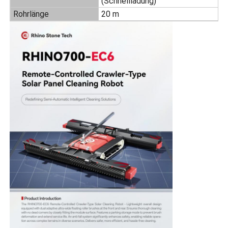
(Schnellladung)
Rohrlänge
20 m
Umkehr-Osmose-Maschine
Sonnenkollektor-Reinigungsroboter
Energiespeicher-Schallschutz