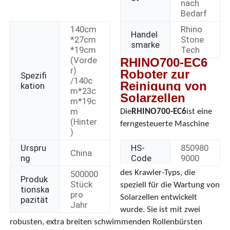
nach
Bedarf
140cm
Rhino
Handel
*27cm
Stone
smarke
*19cm
Tech
(Vorde
RHINO700-EC6
r)
Roboter zur
Spezifi
/140c
Reinigung von
kation
m*23c
Solarzellen
m*19c
m
Die
RHINO700-EC6
ist eine
(Hinter
ferngesteuerte Maschine
)
Urspru
HS-
850980
China
ng
Code
9000
Startseite
des Krawler-Typs, die
500000
Produk
Stück
speziell für die Wartung von
tionska
pro
Produkte
Solarzellen entwickelt
pazität
Jahr
wurde. Sie ist mit zwei
robusten, extra breiten schwimmenden Rollenbürsten
Videos