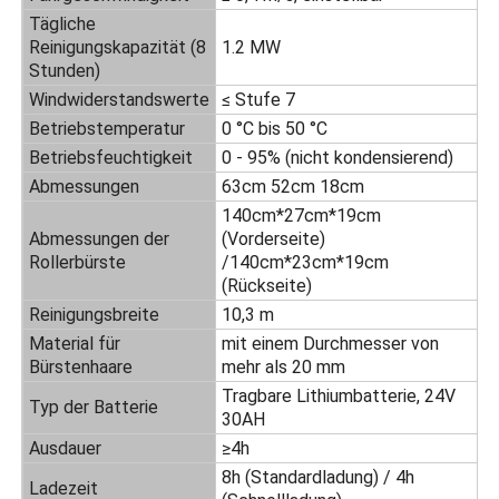
Tägliche
Reinigungskapazität (8
1.2 MW
Sonnenkollektorreinigungsbürste
Stunden)
Windwiderstandswerte
≤ Stufe 7
Betriebstemperatur
0 °C bis 50 °C
Sonnenkollektor-Rotationsbürste
Betriebsfeuchtigkeit
0 - 95% (nicht kondensierend)
Abmessungen
63cm 52cm 18cm
Sonnenkollektor-Waschmaschine
140cm*27cm*19cm
Abmessungen der
(Vorderseite)
Rollerbürste
/140cm*23cm*19cm
Solarpanel-Walzbürste
(Rückseite)
Reinigungsbreite
10,3 m
Reinigungswerkzeuge für Solarzellen
Material für
mit einem Durchmesser von
Bürstenhaare
mehr als 20 mm
Tragbare Lithiumbatterie, 24V
Typ der Batterie
Sonnenkollektorwaschgeräte
30AH
Ausdauer
≥4h
8h (Standardladung) / 4h
Wasserspeisung
Ladezeit