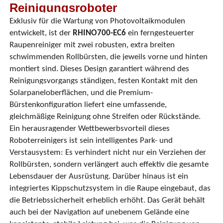
Reinigungsroboter
Exklusiv für die Wartung von Photovoltaikmodulen
Über uns
entwickelt, ist der
RHINO700-EC6
ein ferngesteuerter
Raupenreiniger mit zwei robusten, extra breiten
schwimmenden Rollbürsten, die jeweils vorne und hinten
Fabrik Tour
montiert sind. Dieses Design garantiert während des
Reinigungsvorgangs ständigen, festen Kontakt mit den
Qualitätskontrolle
Solarpaneloberflächen, und die Premium-
Bürstenkonfiguration liefert eine umfassende,
gleichmäßige Reinigung ohne Streifen oder Rückstände.
Kontakt
Ein herausragender Wettbewerbsvorteil dieses
Roboterreinigers ist sein intelligentes Park- und
Verstausystem: Es verhindert nicht nur ein Verziehen der
Nachrichten
Rollbürsten, sondern verlängert auch effektiv die gesamte
Lebensdauer der Ausrüstung. Darüber hinaus ist ein
Alle Fälle
integriertes Kippschutzsystem in die Raupe eingebaut, das
die Betriebssicherheit erheblich erhöht. Das Gerät behält
auch bei der Navigation auf unebenem Gelände eine
Referenzen