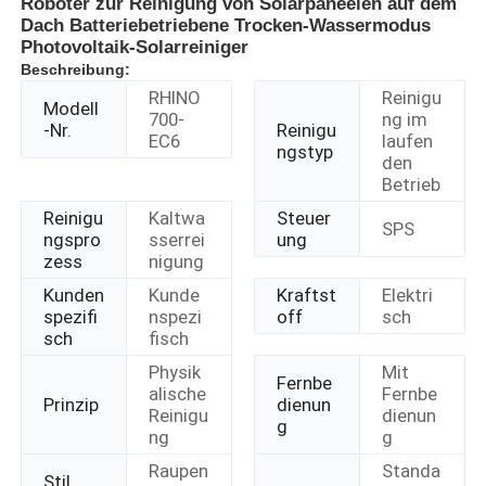
Roboter zur Reinigung von Solarpaneelen auf dem
Dach Batteriebetriebene Trocken-Wassermodus
Photovoltaik-Solarreiniger
Beschreibung:
RHINO
Reinigu
Modell
700-
ng im
-Nr.
Reinigu
EC6
laufen
ngstyp
den
Betrieb
Reinigu
Kaltwa
Steuer
SPS
ngspro
sserrei
ung
zess
nigung
Kunden
Kunde
Kraftst
Elektri
spezifi
nspezi
off
sch
sch
fisch
Physik
Mit
Fernbe
alische
Fernbe
Prinzip
dienun
Reinigu
dienun
g
ng
g
Raupen
Standa
Stil