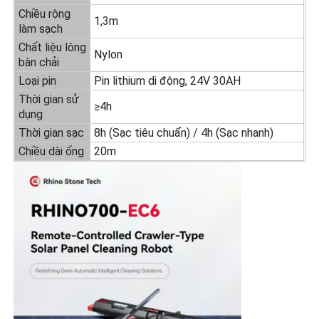
Chiều rộng
1,3m
làm sạch
Máy thẩm thấu ngược
Chất liệu lông
Nylon
bàn chải
Robot làm sạch bảng điều khiển năng lượng mặt trời
Loại pin
Pin lithium di động, 24V 30AH
Thời gian sử
≥4h
dụng
Rào cản âm thanh lưu trữ năng lượng
Thời gian sạc
8h (Sạc tiêu chuẩn) / 4h (Sạc nhanh)
Chiều dài ống
20m