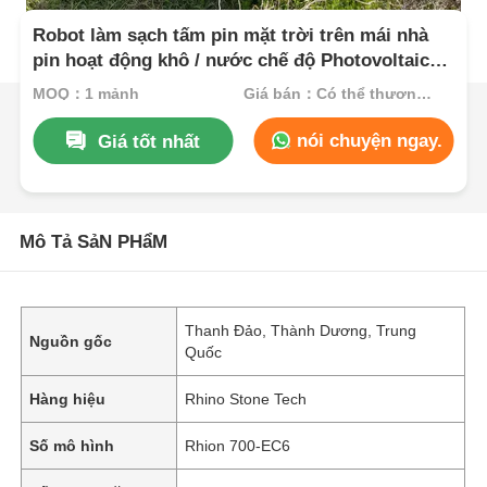
Robot làm sạch tấm pin mặt trời trên mái nhà
pin hoạt động khô / nước chế độ Photovoltaic
robot làm sạch mặt trời
MOQ：1 mảnh
Giá bán：Có thể thương lượng
nói chuyện ngay.
Giá tốt nhất
Mô Tả SảN PHẩM
Thanh Đảo, Thành Dương, Trung
Nguồn gốc
Quốc
Hàng hiệu
Rhino Stone Tech
Số mô hình
Rhion 700-EC6