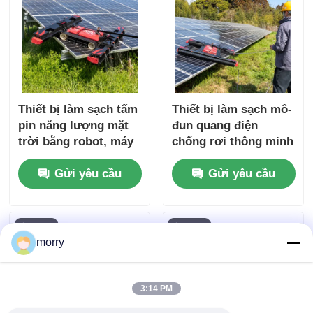
Thiết bị làm sạch tấm
Thiết bị làm sạch mô-
pin năng lượng mặt
đun quang điện
trời bằng robot, máy
chống rơi thông minh
làm sạch PV thông
điều khiển từ xa
Gửi yêu cầu
Gửi yêu cầu
minh tự động cho
robot làm sạch tấm
mục đích thương mại
pin mặt trời
và dân dụng
morry
3:14 PM