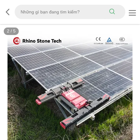
3
/
5