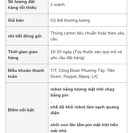
Số lượng đặt
1 mảnh
hàng tối thiểu
Giá bán
Có thể thương lượng
Thùng carton tiêu chuẩn hoặc theo yêu
chi tiết đóng gói
cầu
Thời gian giao
10-20 ngày (Tùy thuộc vào quy mô và
hàng
yêu cầu đặt hàng)
Điều khoản thanh
T/T, Công Đoàn Phương Tây, Tiền
toán
Gram, Paypal, Alipay, L/C
robot năng lượng mặt trời chạy
bằng pin
,
chế độ khô robot làm sạch quang
Điểm nổi bật:
điện
,
chổi con lăn tấm pin mặt trời trên
mái nhà