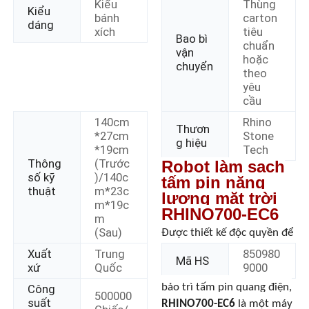
Kiểu
Thùng
Kiểu
bánh
carton
dáng
xích
tiêu
Bao bì
chuẩn
vận
hoặc
chuyển
theo
yêu
cầu
140cm
Rhino
Thươn
*27cm
Stone
g hiệu
*19cm
Tech
Thông
(Trước
Robot làm sạch
số kỹ
)/140c
tấm pin năng
thuật
m*23c
lượng mặt trời
m*19c
RHINO700-EC6
Nhà
m
(Sau)
Được thiết kế độc quyền để
Xuất
Trung
850980
Mã HS
Sản phẩm
xứ
Quốc
9000
bảo trì tấm pin quang điện,
Công
500000
suất
RHINO700-EC6
là một máy
Video