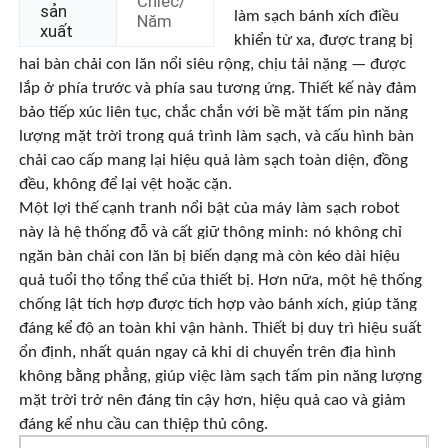
Chiếc/
sản
làm sạch bánh xích điều
Năm
xuất
khiển từ xa, được trang bị
Về chúng tôi
hai bàn chải con lăn nổi siêu rộng, chịu tải nặng — được
lắp ở phía trước và phía sau tương ứng. Thiết kế này đảm
bảo tiếp xúc liên tục, chắc chắn với bề mặt tấm pin năng
Tham quan nhà máy
lượng mặt trời trong quá trình làm sạch, và cấu hình bàn
chải cao cấp mang lại hiệu quả làm sạch toàn diện, đồng
Kiểm soát chất lượng
đều, không để lại vệt hoặc cặn.
Một lợi thế cạnh tranh nổi bật của máy làm sạch robot
này là hệ thống đỗ và cất giữ thông minh: nó không chỉ
Liên hệ chúng tôi
ngăn bàn chải con lăn bị biến dạng mà còn kéo dài hiệu
quả tuổi thọ tổng thể của thiết bị. Hơn nữa, một hệ thống
chống lật tích hợp được tích hợp vào bánh xích, giúp tăng
Tin tức
đáng kể độ an toàn khi vận hành. Thiết bị duy trì hiệu suất
ổn định, nhất quán ngay cả khi di chuyển trên địa hình
Tất cả các trường hợp
không bằng phẳng, giúp việc làm sạch tấm pin năng lượng
mặt trời trở nên đáng tin cậy hơn, hiệu quả cao và giảm
đáng kể nhu cầu can thiệp thủ công.
Yêu cầu báo giá