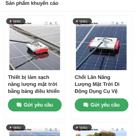
Sản phẩm khuyến cáo
Thiết bị làm sạch
Chổi Lăn Năng
năng lượng mặt trời
Lượng Mặt Trời Di
bằng bảng điều khiển
Động Dụng Cụ Vệ
mặt trời cuộn bàn
Sinh Năng Lượng Mặt
Gửi yêu cầu
Gửi yêu cầu
chải xoay hai cuộn
Trời