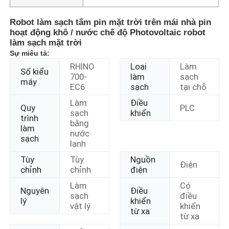
Robot làm sạch tấm pin mặt trời trên mái nhà pin
hoạt động khô / nước chế độ Photovoltaic robot
làm sạch mặt trời
Sự miêu tả:
RHINO
Loại
Làm
Số kiểu
700-
làm
sạch
máy
EC6
sạch
tại chỗ
Làm
Điều
Quy
PLC
sạch
khiển
trình
bằng
làm
nước
sạch
lạnh
Tùy
Tùy
Nguồn
Điện
chỉnh
chỉnh
điện
Làm
Có
Nguyên
Điều
sạch
điều
lý
khiển
vật lý
khiển
từ xa
từ xa