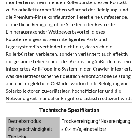
montierten schwimmenden Rollerbürsten.fester Kontakt
zu Solarkollektoroberflächen während der Reinigung, und
die Premium-Pinselkonfiguration liefert eine umfassende,
Über uns
einheitliche Reinigung ohne Streifen oder Restreste.
Ein herausragender Wettbewerbsvorteil dieses
Fabrik Tour
Roboterreinigers ist sein intelligentes Park- und
Lagersystem:Es verhindert nicht nur, dass sich die
Rollerbürsten verbiegen, sondern verlängert auch effektiv
Qualitätskontrolle
die gesamte Lebensdauer der AusrüstungAußerdem ist ein
integriertes Anti-Toppling-System in den Crawler integriert,
Kontakt
was die Betriebssicherheit deutlich erhöht.Stabile Leistung
auch bei ungleichem Gelände, wodurch die Reinigung von
Solarkollektoren zuverlässiger, hocheffizienter und die
Nachrichten
Notwendigkeit manueller Eingriffe drastisch reduziert wird.
Technische Spezifikation
Alle Fälle
Betriebsmodus
Trockenreinigung/Nassreinigung
Fahrgeschwindigkeit
≤ 0,4 m/s, einstellbar
Referenzen
Tägliche