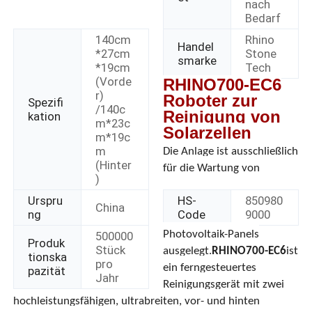
nach
Bedarf
140cm
Rhino
Handel
*27cm
Stone
smarke
*19cm
Tech
(Vorde
RHINO700-EC6
r)
Roboter zur
Spezifi
/140c
Reinigung von
kation
m*23c
Solarzellen
m*19c
m
Die Anlage ist ausschließlich
(Hinter
für die Wartung von
)
Urspru
HS-
850980
China
ng
Code
9000
Startseite
Photovoltaik-Panels
500000
Produk
Stück
ausgelegt.
RHINO700-EC6
ist
tionska
pro
Produkte
ein ferngesteuertes
pazität
Jahr
Reinigungsgerät mit zwei
hochleistungsfähigen, ultrabreiten, vor- und hinten
Videos