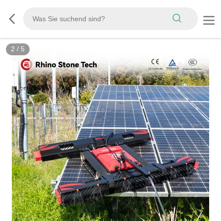
2
/
5