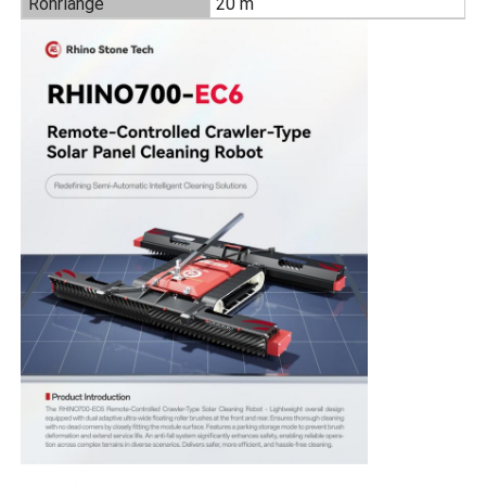
Rohrlänge
20 m
Umkehr-Osmose-Maschine
Sonnenkollektor-Reinigungsroboter
Energiespeicher-Schallschutz