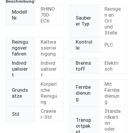
Beschreibung:
RHINO
Reinige
Modell
700-
n an
Nr.
Sauber
EC6
Ort
er Typ
und
Stelle
Reinigu
Kaltwa
Kontrol
PLC
ngsver
sserrei
le
fahren
nigung
Individ
Individ
Brenns
Elektri
ualisier
ualisier
toff
sch
t
t
Körperl
Mit
Fernbe
Grunds
iche
Fernbe
dienun
ätze
Reinigu
dienun
g
ng
g
Crawle
Standa
Stil
r-Stil
rdkart
Transp
on
ortpak
oder
et