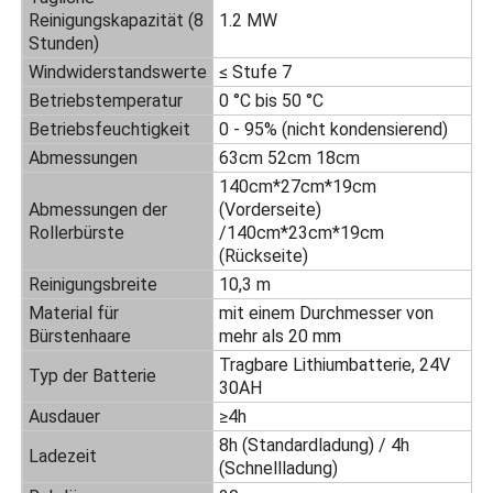
Reinigungskapazität (8
1.2 MW
Stunden)
Sonnenkollektorreinigungsbürste
Windwiderstandswerte
≤ Stufe 7
Betriebstemperatur
0 °C bis 50 °C
Sonnenkollektor-Rotationsbürste
Betriebsfeuchtigkeit
0 - 95% (nicht kondensierend)
Abmessungen
63cm 52cm 18cm
140cm*27cm*19cm
Sonnenkollektor-Waschmaschine
Abmessungen der
(Vorderseite)
Rollerbürste
/140cm*23cm*19cm
(Rückseite)
Solarpanel-Walzbürste
Reinigungsbreite
10,3 m
Material für
mit einem Durchmesser von
Bürstenhaare
mehr als 20 mm
Reinigungswerkzeuge für Solarzellen
Tragbare Lithiumbatterie, 24V
Typ der Batterie
30AH
Sonnenkollektorwaschgeräte
Ausdauer
≥4h
8h (Standardladung) / 4h
Ladezeit
(Schnellladung)
Wasserspeisung