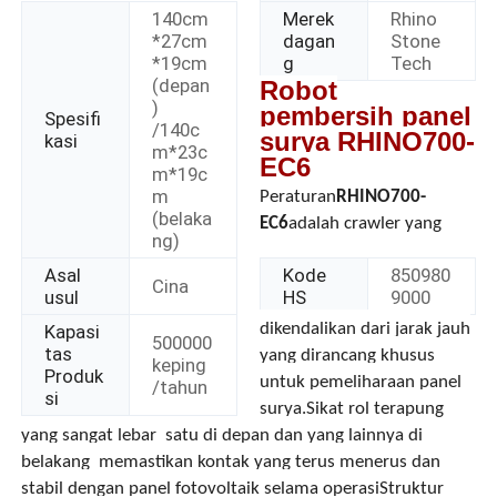
140cm
Merek
Rhino
*27cm
dagan
Stone
*19cm
g
Tech
(depan
Robot
)
pembersih panel
Spesifi
/140c
surya RHINO700-
kasi
m*23c
EC6
m*19c
m
Peraturan
RHINO700-
(belaka
EC6
adalah crawler yang
ng)
Asal
Kode
850980
Cina
usul
HS
9000
dikendalikan dari jarak jauh
Kapasi
500000
Rumah
tas
yang dirancang khusus
keping
Produk
untuk pemeliharaan panel
/tahun
si
surya.Sikat rol terapung
Produk
yang sangat lebar  satu di depan dan yang lainnya di
belakang  memastikan kontak yang terus menerus dan
stabil dengan panel fotovoltaik selama operasiStruktur
Video