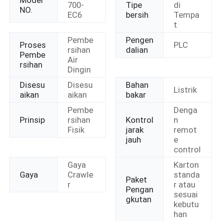
700-
Tipe
di
NO.
EC6
bersih
Tempa
t
Pembe
Pengen
Proses
PLC
rsihan
dalian
Pembe
Air
rsihan
Dingin
Disesu
Disesu
Bahan
Listrik
aikan
aikan
bakar
Pembe
Denga
Prinsip
rsihan
Kontrol
n
Fisik
jarak
remot
jauh
e
control
Gaya
Karton
Gaya
Crawle
standa
Paket
r
r atau
Pengan
sesuai
gkutan
kebutu
han