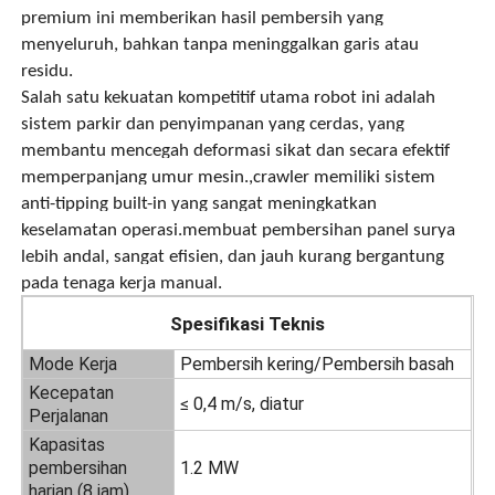
premium ini memberikan hasil pembersih yang
menyeluruh, bahkan tanpa meninggalkan garis atau
Tentang kita
residu.
Salah satu kekuatan kompetitif utama robot ini adalah
sistem parkir dan penyimpanan yang cerdas, yang
Wisata pabrik
membantu mencegah deformasi sikat dan secara efektif
memperpanjang umur mesin.,crawler memiliki sistem
Kontrol kualitas
anti-tipping built-in yang sangat meningkatkan
keselamatan operasi.membuat pembersihan panel surya
lebih andal, sangat efisien, dan jauh kurang bergantung
Hubungi kami
pada tenaga kerja manual.
Spesifikasi Teknis
Berita
Mode Kerja
Pembersih kering/Pembersih basah
Kecepatan
≤ 0,4 m/s, diatur
Semua Kasus
Perjalanan
Kapasitas
pembersihan
1.2 MW
Quote request suatu
harian (8 jam)