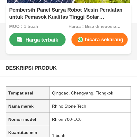
Pembersih Panel Surya Robot Mesin Peralatan
untuk Pemasok Kualitas Tinggi Solar
Photovoltaic Cleaner
MOQ：1 buah
Harga：Bisa dinegosiasikan
bicara sekarang
Harga terbaik
DESKRIPSI PRODUK
Tempat asal
Qingdao, Chengyang, Tiongkok
Nama merek
Rhino Stone Tech
Nomor model
Rhion 700-EC6
Kuantitas min
1 buah