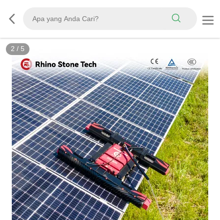
3
/
5