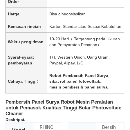
Order
Harga
Bisa dinegosiasikan
Kemasan rincian
Karton Standar atau Sesuai Kebutuhan
10-20 Hari（ Tergantung pada Ukuran
Waktu pengiriman
dan Persyaratan Pesanan）
Syarat-syarat
T/T, Western Union, Uang Gram,
pembayaran
Paypal, Alipay, L/C
Robot Pembersih Panel Surya
,
Cahaya Tinggi:
sikat rol panel fotovoltaik
,
mesin pembersih panel surya
Pembersih Panel Surya Robot Mesin Peralatan
untuk Pemasok Kualitas Tinggi Solar Photovoltaic
Cleaner
Deskripsi:
RHINO
Bersih
Model