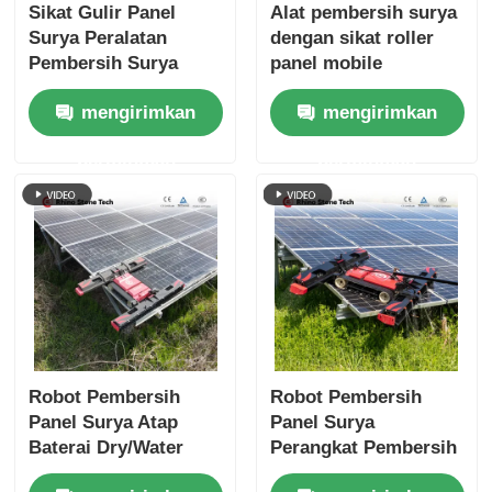
Sikat Gulir Panel
Alat pembersih surya
Surya Peralatan
dengan sikat roller
Pembersih Surya
panel mobile
Ganda Berputar
mengirimkan
mengirimkan
permintaan
permintaan
Robot Pembersih
Robot Pembersih
Panel Surya Atap
Panel Surya
Baterai Dry/Water
Perangkat Pembersih
Mode Robot
Mesin Pembersih PV