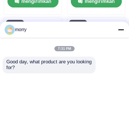
mengirimkan
mengirimkan
Pembersih Surya
Cerdas Otomatis
Photovoltaic
untuk penggunaan
permintaan
permintaan
komersial dan
perumahan
morry
7:31 PM
Good day, what product are you looking 
for?
Smart Anti-Jatuh
Robot Penyapu
Modul Photovoltaic
Fotovoltaik Produsen
Pembersih Peralatan
Peralatan Pembersih
Remote Control Solar
Panel Surya Tersedia
mengirimkan
mengirimkan
Panel Pembersih
Langsung Opsional
Robot
permintaan
permintaan
Rumah
Tentang kita
Hubungi kami
Desktop Site