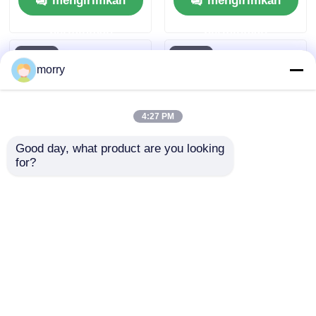
mengirimkan
mengirimkan
Pembersih Surya
Cerdas Otomatis
Photovoltaic
untuk penggunaan
permintaan
permintaan
komersial dan
perumahan
morry
4:27 PM
Good day, what product are you looking 
for?
Robot Penyapu
Pembersih Panel
Fotovoltaik Produsen
Surya Robot Mesin
Peralatan Pembersih
Peralatan untuk
Panel Surya Tersedia
Pemasok Kualitas
mengirimkan
mengirimkan
Langsung Opsional
Tinggi Solar
Photovoltaic Cleaner
permintaan
permintaan
Rumah
Tentang kita
Hubungi kami
Desktop Site