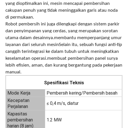
yang dioptimalkan ini, mesin mencapai pembersihan
cakupan penuh yang tidak meninggalkan garis atau noda
Tentang kita
di permukaan.
Robot pembersih ini juga dilengkapi dengan sistem parkir
dan penyimpanan yang cerdas, yang merupakan sorotan
Wisata pabrik
utama dalam desainnya.membantu memperpanjang umur
layanan dari seluruh mesinSelain itu, sebuah fungsi anti-tip
canggih terintegrasi ke dalam tubuh untuk meningkatkan
Kontrol kualitas
keselamatan operasi.membuat pembersihan panel surya
lebih efisien, aman, dan kurang bergantung pada pekerjaan
Hubungi kami
manual.
Spesifikasi Teknis
Berita
Mode Kerja
Pembersih kering/Pembersih basah
Kecepatan
≤ 0,4 m/s, diatur
Perjalanan
Semua Kasus
Kapasitas
pembersihan
1.2 MW
Quote request suatu
harian (8 jam)