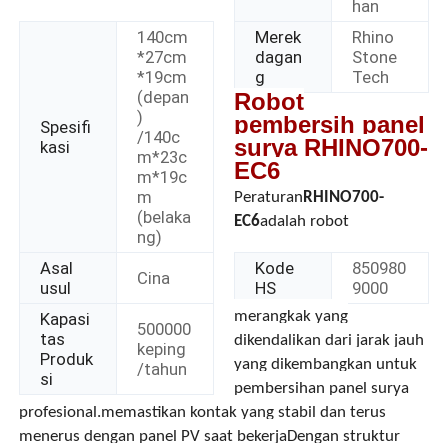
han
140cm
Merek
Rhino
*27cm
dagan
Stone
*19cm
g
Tech
(depan
Robot
)
pembersih panel
Spesifi
/140c
surya RHINO700-
kasi
m*23c
EC6
m*19c
m
Peraturan
RHINO700-
(belaka
EC6
adalah robot
ng)
Asal
Kode
850980
Cina
usul
HS
9000
Rumah
merangkak yang
Kapasi
500000
tas
dikendalikan dari jarak jauh
keping
Produk
yang dikembangkan untuk
/tahun
si
Produk
pembersihan panel surya
profesional.memastikan kontak yang stabil dan terus
menerus dengan panel PV saat bekerjaDengan struktur
Video