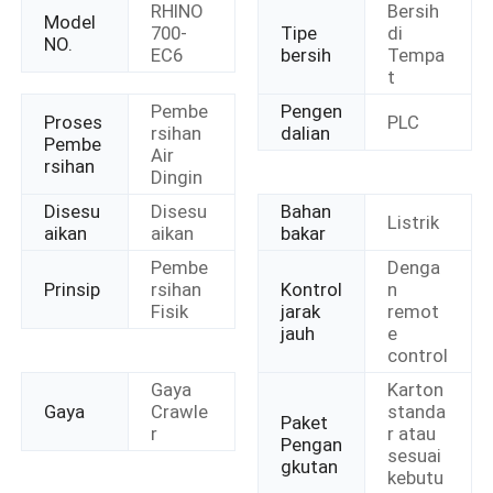
RHINO
Bersih
Model
700-
Tipe
di
NO.
EC6
bersih
Tempa
t
Pembe
Pengen
Proses
PLC
rsihan
dalian
Pembe
Air
rsihan
Dingin
Disesu
Disesu
Bahan
Listrik
aikan
aikan
bakar
Pembe
Denga
Prinsip
rsihan
Kontrol
n
Fisik
jarak
remot
jauh
e
control
Gaya
Karton
Gaya
Crawle
standa
Paket
r
r atau
Pengan
sesuai
gkutan
kebutu