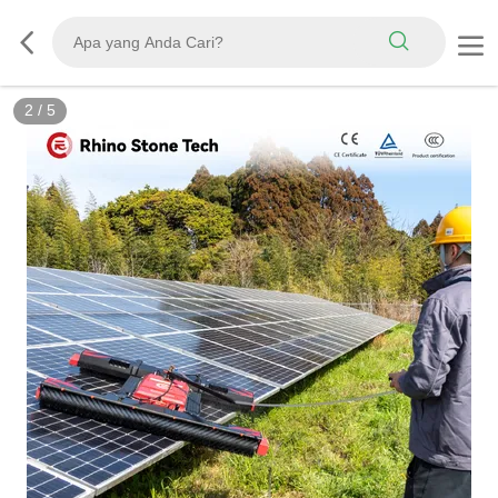
3
/
5