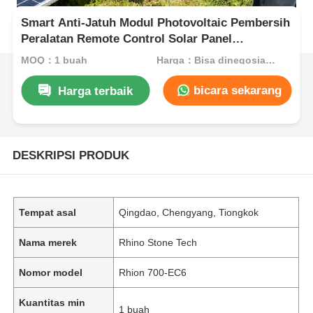
Smart Anti-Jatuh Modul Photovoltaic Pembersih
Peralatan Remote Control Solar Panel
Pembersih Robot
MOQ：1 buah
Harga：Bisa dinegosiasikan
bicara sekarang
Harga terbaik
DESKRIPSI PRODUK
Tempat asal
Qingdao, Chengyang, Tiongkok
Nama merek
Rhino Stone Tech
Nomor model
Rhion 700-EC6
Kuantitas min
1 buah