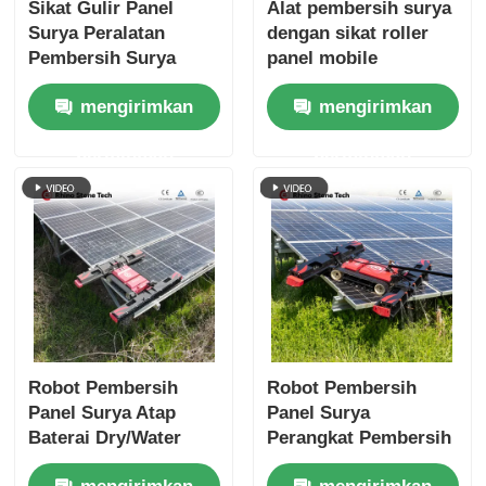
Sikat Gulir Panel
Alat pembersih surya
Surya Peralatan
dengan sikat roller
Pembersih Surya
panel mobile
Ganda Berputar
mengirimkan
mengirimkan
permintaan
permintaan
Robot Pembersih
Robot Pembersih
Panel Surya Atap
Panel Surya
Baterai Dry/Water
Perangkat Pembersih
Mode Robot
Mesin Pembersih PV