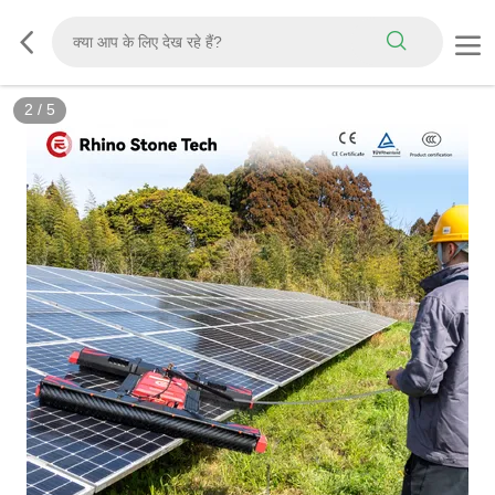
2
/
5