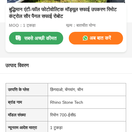
बुद्धिमान एंटी-फॉल फोटोवोल्टिक मॉड्यूल सफाई उपकरण रिमोट
कंट्रोल सौर पैनल सफाई रोबोट
MOQ：1 टुकड़ा
मूल्य：बातचीत योग्य
अब बात करें
सबसे अच्छी कीमत
उत्पाद विवरण
उत्पत्ति के प्लेस
क़िंगदाओ, चेंगयांग, चीन
ब्रांड नाम
Rhino Stone Tech
मॉडल संख्या
रियोन 700-ईसी6
न्यूनतम आदेश मात्रा
1 टुकड़ा