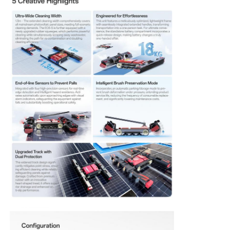
रिवर्स ऑस्मोसिस मशीन
सौर पैनल सफाई रोबोट
ऊर्जा भंडारण ध्वनि अवरोध