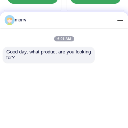
morry
6:01 AM
Good day, what product are you looking 
for?
फोटोवोल्टिक स्वीपिंग रोबोट
उच्च गुणवत्ता वाले आपूर्तिकर्ता
सौर पैनल सफाई उपकरण
सौर फोटोवोल्टिक क्लीनर के
निर्माता सीधे उपलब्ध
लिए सौर पैनल सफाई रोबोट
वैकल्पिक
मशीन उपकरण
जांच भेजें
जांच भेजें
होम
हमारे बारे में
हमसे संपर्क करें
Desktop Site