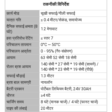
तकनीकी विनिर्देश
कार्य मोड
सूखी सफाई/गीली सफाई
हमारे बारे में
यात्रा गति
≤ 0.4 मीटर/सेकंड, समायोज्य
दैनिक सफाई क्षमता (8
1.2 मेगावाट
फैक्टरी यात्रा
घंटे)
हवा प्रतिरोध रेटिंग
≤ स्तर 7
परिचालन तापमान
0°C ~ 50°C
गुणवत्ता नियंत्रण
परिचालन आर्द्रता
0 - 95% (गैर-संक्षेपण)
आयाम
63 सेमी 52 सेमी 18 सेमी
हमसे संपर्क करें
140 सेमी * 27 सेमी * 19 सेमी (सामने) /
रोलर ब्रश आयाम
140 सेमी * 23 सेमी * 19 सेमी (पीछे)
सफाई चौड़ाई
1.3 मीटर
समाचार
ब्रश बाल सामग्री
नायलॉन
बैटरी प्रकार
पोर्टेबल लिथियम बैटरी, 24V 30AH
सभी मामलों
धीरज
≥4 घंटे
चार्जिंग समय
8 घंटे (मानक चार्ज) / 4 घंटे (फास्ट चार्ज)
पाइप की लंबाई
20 मीटर
एक बोली का अनुरोध