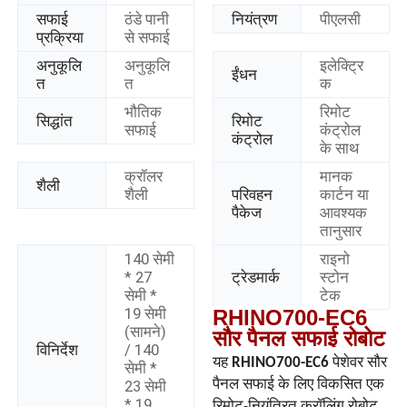
सफाई
ठंडे पानी
नियंत्रण
पीएलसी
प्रक्रिया
से सफाई
अनुकूलि
अनुकूलि
इलेक्ट्रि
ईंधन
त
त
क
भौतिक
रिमोट
सिद्धांत
रिमोट
सफाई
कंट्रोल
कंट्रोल
के साथ
क्रॉलर
मानक
शैली
शैली
परिवहन
कार्टन या
पैकेज
आवश्यक
तानुसार
140 सेमी
राइनो
* 27
ट्रेडमार्क
स्टोन
सेमी *
टेक
19 सेमी
RHINO700-EC6
(सामने)
सौर पैनल सफाई रोबोट
विनिर्देश
/ 140
यह
RHINO700-EC6
पेशेवर सौर
सेमी *
23 सेमी
पैनल सफाई के लिए विकसित एक
* 19
रिमोट-नियंत्रित क्रॉलिंग रोबोट