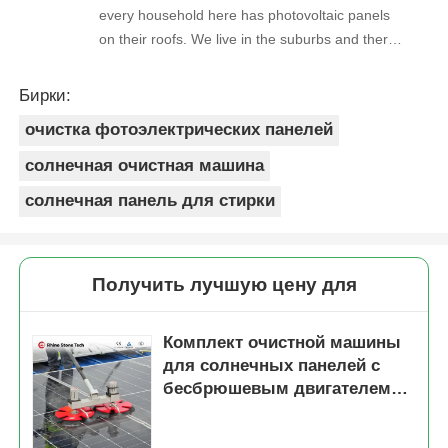
every household here has photovoltaic panels
on their roofs. We live in the suburbs and there
is a lot of bird droppings on the photovoltaic
panels. This machine cleans dirty things very
Бирки:
well.
очистка фотоэлектрических панелей
солнечная очистная машина
солнечная панель для стирки
Получить лучшую цену для
Комплект очистной машины
для солнечных панелей с
бесбрюшевым двигателем
для сухой и влажной очистки