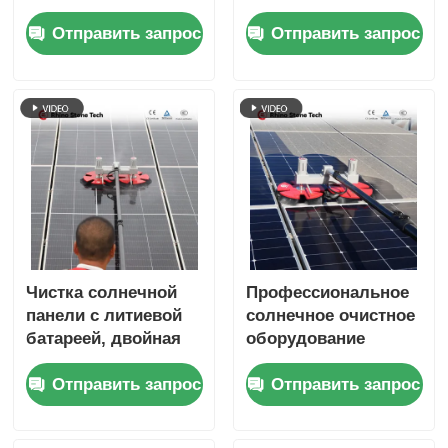
фотоэлектрические
Вращающаяся щетка
Отправить запрос
Отправить запрос
модули Чистка
для чистки
робота Щетка с
солнечных панелей
солнечными
с двойной головкой.
панелями
Чистка солнечной
Профессиональное
панели с литиевой
солнечное очистное
батареей, двойная
оборудование
вращающаяся щетка
Электрическая
Отправить запрос
Отправить запрос
и телескопическая
фотоэлектрическая
опора для
панель очистка
фотоэлектрических
вращающаяся кисть