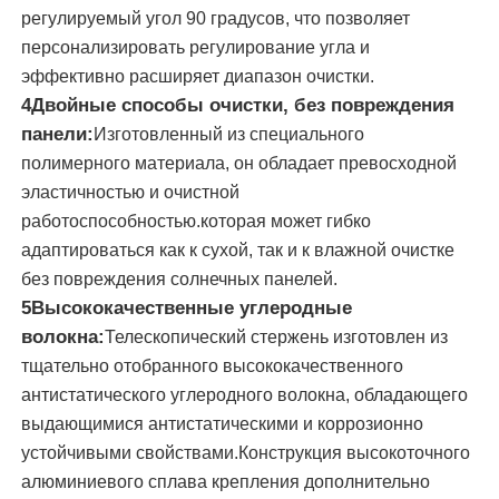
регулируемый угол 90 градусов, что позволяет
персонализировать регулирование угла и
машина обратного осмоза
эффективно расширяет диапазон очистки.
4Двойные способы очистки, без повреждения
Робот панели солнечных батарей очищая
панели:
Изготовленный из специального
полимерного материала, он обладает превосходной
эластичностью и очистной
Энергоаккумулирующий звуковой барьер
работоспособностью.которая может гибко
адаптироваться как к сухой, так и к влажной очистке
без повреждения солнечных панелей.
5Высококачественные углеродные
волокна:
Телескопический стержень изготовлен из
тщательно отобранного высококачественного
антистатического углеродного волокна, обладающего
выдающимися антистатическими и коррозионно
устойчивыми свойствами.Конструкция высокоточного
алюминиевого сплава крепления дополнительно