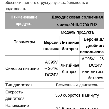
обеспечивает его структурную стабильность и
надежность.
Двухдисковая солнечная
Наименование
продукта
чистка
RHINO700-EH2
Модель продукта
Версия для
Параметры
Версия
Литийная
двойного
плагина
батарея
использовани
AC95V ~ 264V
AC95V
Литийная
DC24V
Силовое питание
~ 264V;
батарея
или литиевая
DC24V
батарея
Тип двигателя
Безчешный двигатель
Скорость
360 оборотов в минуту
двигателя
Напряжение
24 В постоянного тока