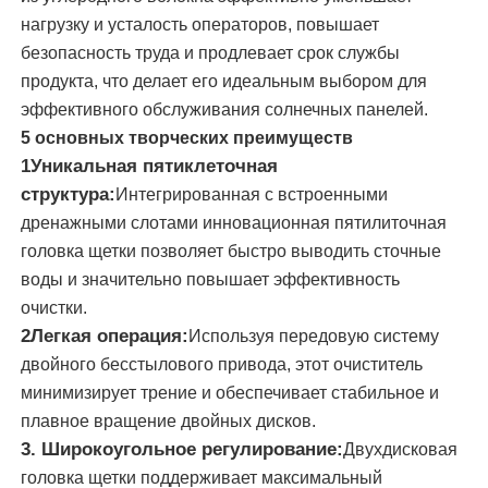
нагрузку и усталость операторов, повышает
безопасность труда и продлевает срок службы
щетка чистки панели солнечных батарей
продукта, что делает его идеальным выбором для
эффективного обслуживания солнечных панелей.
Солнечная панель с вращающейся щеткой
5 основных творческих преимуществ
1Уникальная пятиклеточная
структура:
Интегрированная с встроенными
Щетка для мытья солнечных панелей
дренажными слотами инновационная пятилиточная
головка щетки позволяет быстро выводить сточные
Рулочная щетка для солнечных панелей
воды и значительно повышает эффективность
очистки.
Инструменты для очистки солнечных панелей
2Легкая операция:
Используя передовую систему
двойного бесстылового привода, этот очиститель
минимизирует трение и обеспечивает стабильное и
Оборудование для мытья солнечных панелей
плавное вращение двойных дисков.
3. Широкоугольное регулирование:
Двухдисковая
Штанга с подачей воды
головка щетки поддерживает максимальный