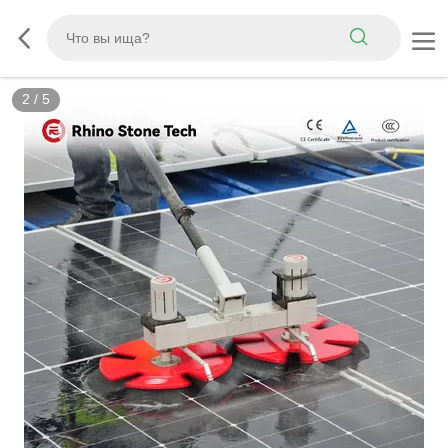
3
/
5