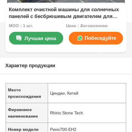
Комплект очистной машины для солнечных
панелей с бесбрюшевым двигателем для
сухой и влажной очистки
MOQ：1 шт.
Цена：Договоренно
Побеседуйте
Лучшая цена
теперь
Характер продукции
Место
Циндао, Китай
происхождения
Фирменное
Rhino Stone Tech
наименование
Номер модели
Рино700-EH2