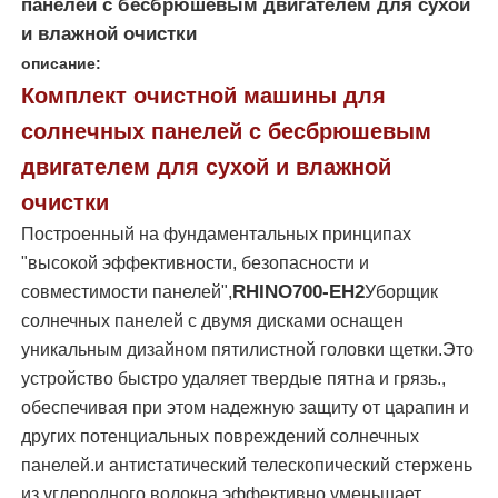
панелей с бесбрюшевым двигателем для сухой
и влажной очистки
О Компании
описание:
Комплект очистной машины для
солнечных панелей с бесбрюшевым
Наша фабрика
двигателем для сухой и влажной
очистки
контроль качества
Построенный на фундаментальных принципах
"высокой эффективности, безопасности и
контактные данные
RHINO700-EH2
совместимости панелей",
Уборщик
солнечных панелей с двумя дисками оснащен
Новости
уникальным дизайном пятилистной головки щетки.Это
устройство быстро удаляет твердые пятна и грязь.,
обеспечивая при этом надежную защиту от царапин и
Все случаи
других потенциальных повреждений солнечных
панелей.и антистатический телескопический стержень
Отправить запрос
из углеродного волокна эффективно уменьшает