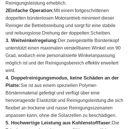
Reinigungsleistung erheblich.
2Einfache Operation:
Mit einem fortgeschrittenen
Sonnenkollektorreinigungsbürste
doppelten bürstenlosen Motorantrieb minimiert dieser
Reiniger die Betriebsreibung und sorgt für eine stabile
und reibungslose Drehung der doppelten Scheiben.
Sonnenkollektor-Rotationsbürste
3. Weitwinkelregelung:
Der zweigestellte Bürstenkopf
unterstützt einen maximalen verstellbaren Winkel von 90
Sonnenkollektor-Waschmaschine
Grad, wodurch eine personalisierte Winkelanpassung
möglich ist und der Reinigungsbereich effektiv erweitert
Solarpanel-Walzbürste
wird.
4. Doppelreinigungsmodus, keine Schäden an der
Platte:
Sie ist aus einem speziellen Polymer-
Reinigungswerkzeuge für Solarzellen
Börstenmaterial gefertigt und verfügt über eine
hervorragende Elastizität und Reinigungsleistung.die sich
Sonnenkollektorwaschgeräte
flexibel an trockene und nasse Reinigungsszenarien
anpassen kann, ohne die Solarzellen zu beschädigen.
5. Hochwertige Leistung aus Kohlenstofffaser:
Die
Wasserspeisung