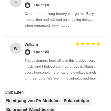
L
Hilfreich (3)
Great product, long battery charge life. Easy
transaction and advised on shipping delays
when requested. Very happy!
William
W
Hilfreich (5)
The customers here all love this product very
much, and I helped them purchase it. Almost
every household here has photovoltaic panels
on their roofs. We live in the suburbs and there
is a lot of bird droppings on the photovoltaic
panels. This machine cleans dirty things very
Umbauten:
well.
Reinigung von PV-Modulen
Solarreiniger
Solarpanel-Waschbürste