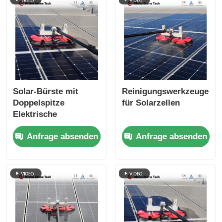
Solar-Bürste mit
Reinigungswerkzeuge
Doppelspitze
für Solarzellen
Elektrische
Photovoltaik-Module
Anfrage absenden
Anfrage absenden
Reinigungsroboter-
Bürste mit Solar-
Panel-
Reinigungssystem-
Tools