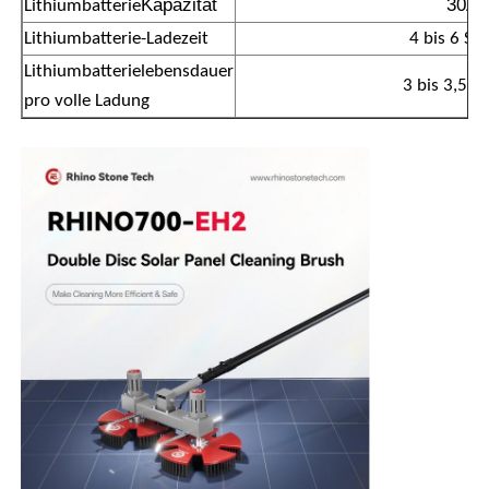
Kapazität
30A
Lithiumbatterie
Lithiumbatterie-Ladezeit
4 bis 6 St
Lithiumbatterielebensdauer
3 bis 3,5 S
pro volle Ladung