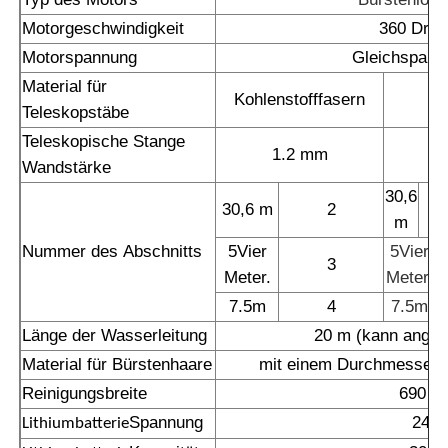
Motorgeschwindigkeit
360 Dreh
Motorspannung
Gleichspann
Material für
Kohlenstofffasern
Teleskopstäbe
Teleskopische Stange
1.2 mm
Wandstärke
30,6
30,6 m
2
m
Nummer des Abschnitts
5Vier
5Vier
3
Meter.
Meter.
7.5m
4
7.5m
Länge der Wasserleitung
20 m (kann angep
Material für Bürstenhaare
mit einem Durchmesser 
Reinigungsbreite
690 
Spannung
24 V
Lithiumbatterie