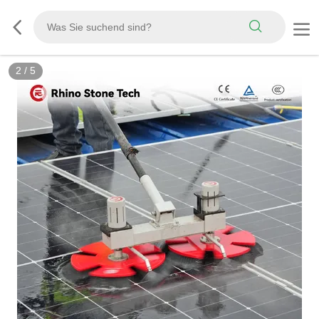
3
/
5