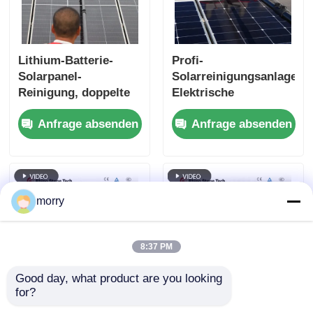
Lithium-Batterie-
Profi-
Solarpanel-
Solarreinigungsanlage
Reinigung, doppelte
Elektrische
rotierende Bürste und
Photovoltaik-
Anfrage absenden
Anfrage absenden
Teleskopstange für
Panelreinigung
PV-Dachanlagen
Rotationsbürste
morry
8:37 PM
Good day, what product are you looking 
for?
Effizienter
Sonnenkollektorreinigun