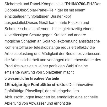
RHINO700-EH2
Sicherheit und Panel-Kompatibilität"
Der
Doppel-Disk-Solar-Panel-Reiniger ist mit einem
Über uns
einzigartigen fünfblättrigen Bürstenkopf
ausgestattet.Dieses Gerät kann harte Flecken und
Schmutz schnell entfernen., bietet gleichzeitig einen
Fabrik Tour
zuverlässigen Schutz gegen Kratzer und andere
mögliche Schäden an Solarkollektoren.und antistatische
Qualitätskontrolle
Kohlenstofffaser-Teleskopstange reduziert effektiv die
Arbeitsbelastung und Müdigkeit der Bediener, verbessert
Kontakt
die Arbeitssicherheit und verlängert die Lebensdauer des
Produkts, was es zu einer perfekten Wahl für eine
effiziente Wartung von Solarzellen macht.
Nachrichten
5 wesentliche kreative Vorteile
1Einzigartige Fünfblätterstruktur:
Der innovative
Alle Fälle
fünfblättrige Pinselkopf, der mit eingebauten
Abflussöffnungen integriert ist, ermöglicht eine schnelle
Ableitung von Abwasser und erhöht die
Referenzen