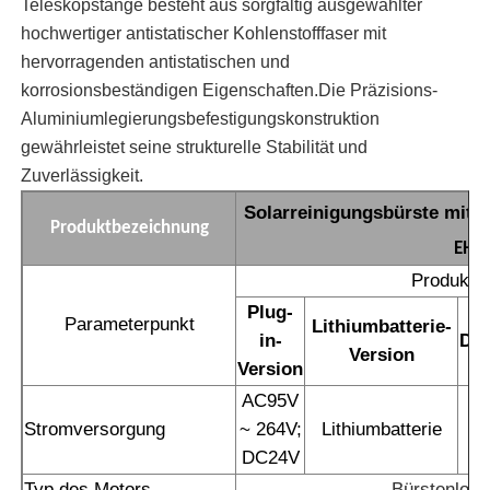
Teleskopstange besteht aus sorgfältig ausgewählter
hochwertiger antistatischer Kohlenstofffaser mit
Umkehr-Osmose-Maschine
hervorragenden antistatischen und
korrosionsbeständigen Eigenschaften.Die Präzisions-
Aluminiumlegierungsbefestigungskonstruktion
Sonnenkollektor-Reinigungsroboter
gewährleistet seine strukturelle Stabilität und
Zuverlässigkeit.
Energiespeicher-Schallschutz
Solarreinigungsbürste mit 
Produktbezeichnung
EH2
Produktm
Plug-
Parameterpunkt
Lithiumbatterie-
in-
Dop
Version
Version
AC95V
Stromversorgung
~ 264V;
Lithiumbatterie
DC24V
Typ des Motors
Bürstenlose