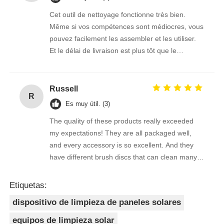
Cet outil de nettoyage fonctionne très bien.
Même si vos compétences sont médiocres, vous
pouvez facilement les assembler et les utiliser.
Et le délai de livraison est plus tôt que le
vendeur m'a dit l'heure estimée, ce transport est
vraiment trop puissant!
Russell
R
Es muy útil. (3)
The quality of these products really exceeded
my expectations! They are all packaged well,
and every accessory is so excellent. And they
have different brush discs that can clean many
stains very cleanly!
Etiquetas:
dispositivo de limpieza de paneles solares
equipos de limpieza solar