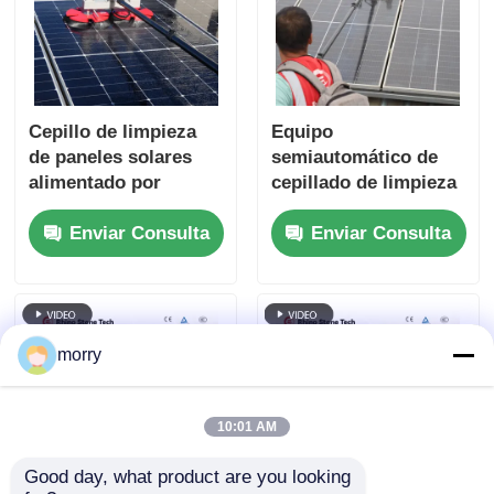
Cepillo de limpieza
Equipo
de paneles solares
semiautomático de
alimentado por
cepillado de limpieza
batería con pértiga
de paneles solares
Enviar Consulta
Enviar Consulta
telescópica
para el
alimentada por agua,
mantenimiento de
máquina de limpieza
paneles fotovoltaicos
solar
morry
10:01 AM
Good day, what product are you looking 