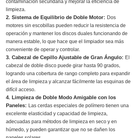
contaminación secundaria y mejorar la eficiencia de
limpieza.
escobilla del panel solar
2. Sistema de Equilibrio de Doble Motor:
Dos
motores sin escobillas pueden reducir la resistencia de
operación y mantener los discos duales funcionando de
pincel giratorio para paneles solares
manera estable, lo que hace que el limpiador sea más
conveniente de operar y controlar.
Cepillo de lavado para paneles solares
3. Cabezal de Cepillo Ajustable de Gran Ángulo:
El
cabezal de doble disco puede girar hasta 90 grados,
logrando una cobertura de rango completo para expandir
Brush de rodillo para paneles solares
el área de limpieza y alcanzar fácilmente las esquinas de
difícil acceso.
Herramientas para limpiar paneles solares
4. Limpieza de Doble Modo Amigable con los
Paneles:
Las cerdas especiales de polímero tienen una
excelente elasticidad y capacidad de limpieza,
Equipo de lavado de paneles solares
adecuadas para métodos de limpieza en seco y en
húmedo, y pueden garantizar que no se dañen los
Pollo alimentado con agua
paneles solares.