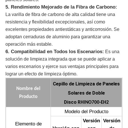
5. Rendimiento Mejorado de la Fibra de Carbono:
Máquina de la ósmosis reversa
La varilla de fibra de carbono de alta calidad tiene una
resistencia y flexibilidad excepcionales, así como
excelentes propiedades antiestáticas y anticorrosión. Se
Robot de limpieza del panel solar
adoptan cerraduras de aluminio para garantizar una
operación más estable.
Barrera Acústica para el Almacenamiento de Energía
6. Compatibilidad en Todos los Escenarios:
Es una
solución de limpieza integrada que se puede aplicar a
varios escenarios y ejerce sus ventajas principales para
lograr un efecto de limpieza óptimo.
Cepillo de Limpieza de Paneles
Nombre del
Solares de Doble
Producto
Disco
RHINO700-EH2
Modelo del Producto
Versión
Versión
Elemento de