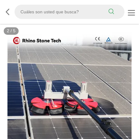
3
/
5