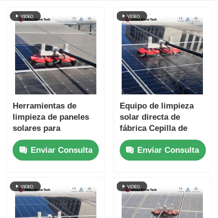
Herramientas de
Equipo de limpieza
limpieza de paneles
solar directa de
solares para
fábrica Cepilla de
excrementos de
limpieza de paneles
Enviar Consulta
Enviar Consulta
pájaros, máquina de
fotovoltaicos
limpieza portátil con
eléctricos con doble
alimentación de agua
cabeza Cepilla de
limpieza de paneles
solares con varilla
telescópica