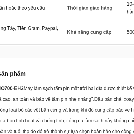
10-
uẩn hoặc theo yêu cầu
Thời gian giao hàng
hà
g Tây, Tiền Gram, Paypal,
Khả năng cung cấp
500
sản phẩm
NO700-EH2
Máy làm sạch tấm pin mặt trời hai đĩa được thiết kế
ả cao, an toàn và bảo vệ tấm pin nhẹ nhàng".Đầu bàn chải xoay
ng loại bỏ các vết bẩn cứng và trong khi đó cung cấp bảo vệ hiệ
carbon linh hoạt và chống tĩnh, công cụ làm sạch này không ch
oàn và tuổi thọ,do đó trở thành sự lựa chọn hoàn hảo cho công v