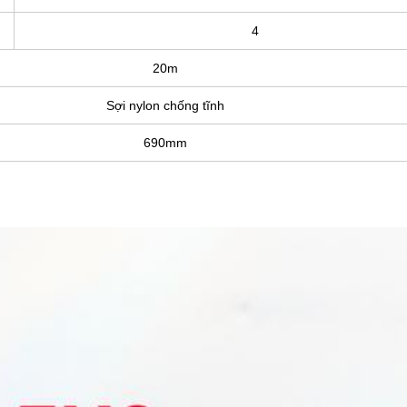
4
20m
Sợi nylon chống tĩnh
690mm