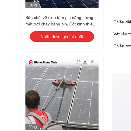
Băng
Hình
Bàn chải vệ sinh tấm pin năng lượng
Chiều dà
mặt trời chạy bằng pin, Cột kính thiên
văn dẫn nước, Máy vệ sinh năng lượng
Vật liệu t
Nhận được giá tốt nhất
mặt trời
Chiều rộ
Băng