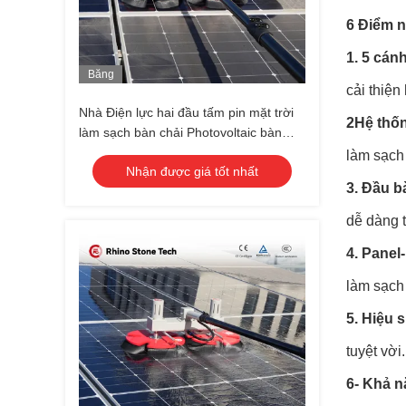
6 Điểm n
1. 5 cán
Băng
cải thiện
Hình
Nhà Điện lực hai đầu tấm pin mặt trời
2Hệ thố
làm sạch bàn chải Photovoltaic bàn
chải với nước đi qua thanh kính thiên
làm sạch 
Nhận được giá tốt nhất
văn
3. Đầu b
dễ dàng t
4. Panel
làm sạch
5. Hiệu 
tuyệt vời.
6- Khả n