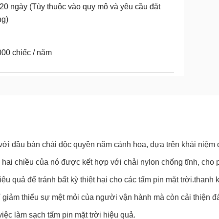
20 ngày (Tùy thuộc vào quy mô và yêu cầu đặt
ng)
00 chiếc / năm
 với đầu bàn chải độc quyền năm cánh hoa, dựa trên khái niệm c
 hai chiều của nó được kết hợp với chải nylon chống tĩnh, cho
u quả để tránh bất kỳ thiệt hại cho các tấm pin mặt trời.thanh 
ỉ giảm thiểu sự mệt mỏi của người vận hành mà còn cải thiện đ
iệc làm sạch tấm pin mặt trời hiệu quả.