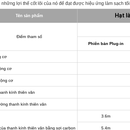
 những lợi thế cốt lõi của nó để đạt được hiệu ứng làm sạch tối
Hạt l
Tên sản phẩm
Điểm tham số
Phiên bản Plug-in
g cơ
ộng cơ
động cơ
thanh kính thiên văn
ờng thanh kính thiên văn
3.6m
ủa thanh kính thiên văn bằng sợi carbon
5.4m