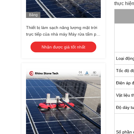
thực hiện
Băng
Hình
Thiết bị làm sạch năng lượng mặt trời
trực tiếp của nhà máy Máy rửa tấm pin
quang điện Máy chải làm sạch tấm pin
Nhận được giá tốt nhất
mặt trời hai đầu Máy chải làm sạch tấm
pin mặt trời với thanh kính thiên văn
Loại độn
Tốc độ đ
Điện áp 
Vật liệu 
Độ dày tư
Số phần c