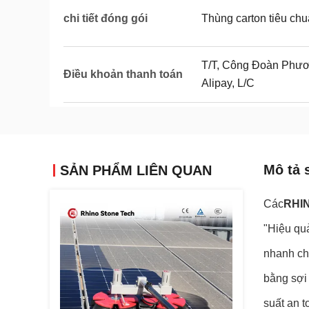
chi tiết đóng gói
Thùng carton tiêu ch
T/T, Công Đoàn Phươn
Điều khoản thanh toán
Alipay, L/C
Mô tả 
SẢN PHẨM LIÊN QUAN
Các
RHI
"Hiệu qu
nhanh chó
bằng sợi 
suất an t