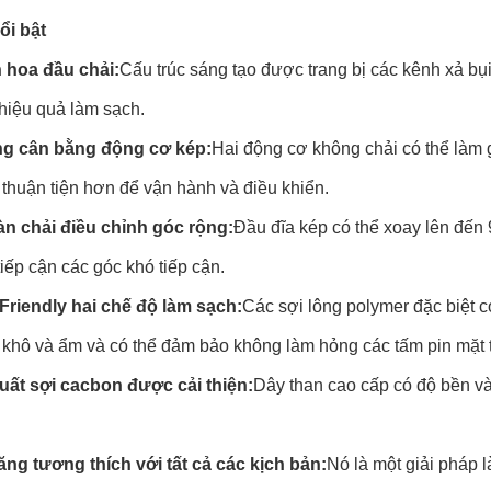
ổi bật
h hoa đầu chải:
Cấu trúc sáng tạo được trang bị các kênh xả bụi
 hiệu quả làm sạch.
ng cân bằng động cơ kép:
Hai động cơ không chải có thể làm 
thuận tiện hơn để vận hành và điều khiển.
àn chải điều chỉnh góc rộng:
Đầu đĩa kép có thể xoay lên đến
iếp cận các góc khó tiếp cận.
-Friendly hai chế độ làm sạch:
Các sợi lông polymer đặc biệt 
 khô và ẩm và có thể đảm bảo không làm hỏng các tấm pin mặt t
suất sợi cacbon được cải thiện:
Dây than cao cấp có độ bền và
ăng tương thích với tất cả các kịch bản:
Nó là một giải pháp 