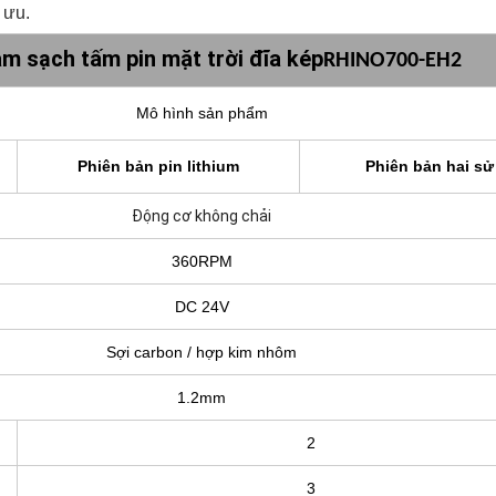
 ưu.
àm sạch tấm pin mặt trời đĩa kép
RHINO700-EH2
Mô hình sản phẩm
Phiên bản pin lithium
Phiên bản hai s
Động cơ không chải
360RPM
DC 24V
Sợi carbon / hợp kim nhôm
1.2mm
2
3