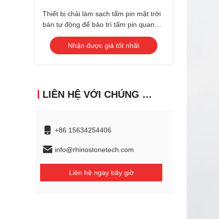
Hình
Thiết bị chải làm sạch tấm pin mặt trời
bán tự động để bảo trì tấm pin quang
điện
Nhận được giá tốt nhất
LIÊN HỆ VỚI CHÚNG TÔI
+86 15634254406
info@rhinostonetech.com
Liên hệ ngay bây giờ