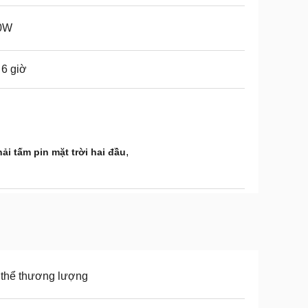
0W
 6 giờ
,
ải tấm pin mặt trời hai đầu
thể thương lượng