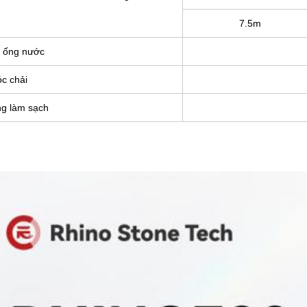
7.5m
i ống nước
óc chải
ng làm sạch