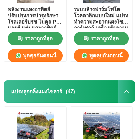
พลังงานแสงอาทิตย์
ระบบล้างฟาร์มโฟโต
ปรับปรุงการบํารุงรักษา
โวลตาอิกแบบใหม่ แปรง
โรลเลอร์บรช โมดูล PV
ทำความสะอาดแผงโซ
แอรย์ แผ่นแสงอาทิตย์
ลาร์เซลล์ เครื่องทำความ
มือถือทําความสะอาด
สะอาด PV รุ่นพลังงาน
ราคาถูกที่สุด
ราคาถูกที่สุด
โรลเลอร์บรชไฟฟ้าสําห
แบตเตอรี่ลิเธียม
รับแสงอาทิตย์ที่อยู่อาศัย
พูดคุยกันตอนนี้
พูดคุยกันตอนนี้
(47)
แปรงลูกกลิ้งแผงโซลาร์