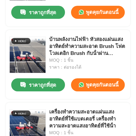
พูดคุยกันตอนนี้
ราคาถูกที่สุด
บ้านพลังงานไฟฟ้า หัวสองแผ่นแสง
อาทิตย์ทําความสะอาด Brush โฟต
โวลเตอิก Brush กับน้ําผ่าน
Telescopic Rod
MOQ：1 ชิ้น
ราคา：ต่อรองได้
พูดคุยกันตอนนี้
ราคาถูกที่สุด
บ้าน
เครื่องทําความสะอาดแผ่นแสง
ผลิตภัณฑ์
อาทิตย์ที่ใช้แบตเตอรี่ เครื่องทํา
ความสะอาดแสงอาทิตย์ที่ใช้น้ํา
MOQ：1 ชิ้น
วิดีโอ