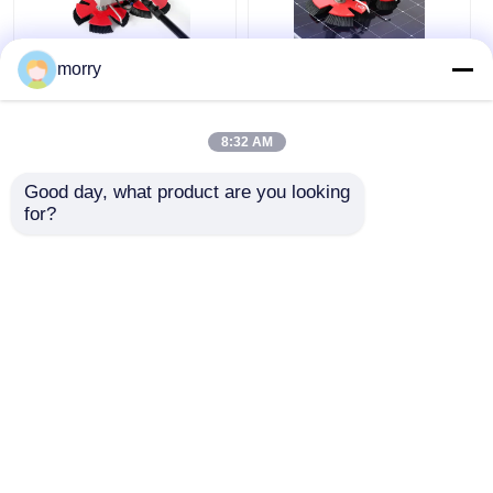
morry
เครื่องทําความสะอาด
แปรงทำความสะอาด
แผ่นแสงอาทิตย์ขนาด
แผงโซลาร์เซลล์แบบ
ใหญ่ สถานไฟฟ้า เครื่อง
หมุน PV พร้อมหัวแปรงคู่
8:32 AM
ทําความสะอาดไฟฟ้า
อุปกรณ์ทำความสะอาด
ไฟฟ้า
แบบหมุน 3.6 เมตร
Good day, what product are you looking 
ราคาถูกที่สุด
ราคาถูกที่สุด
for?
พูดคุยกันตอนนี้
พูดคุยกันตอนนี้
ดูเพิ่มเติม
บ้าน
เกี่ยวกับเรา
ติดต่อเรา
Desktop Site
แผนผังเว็บไซต์
นโยบายความเป็นส่วนตัว