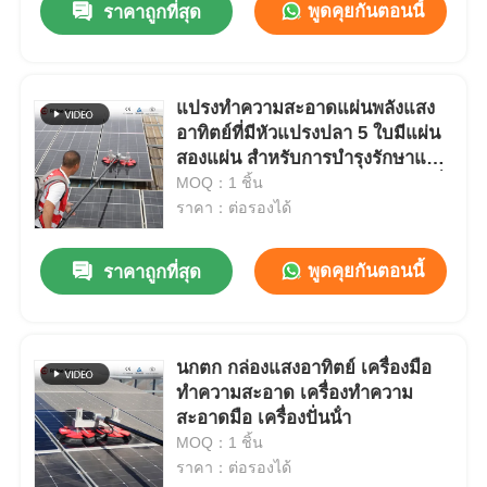
พูดคุยกันตอนนี้
ราคาถูกที่สุด
แปรงทําความสะอาดแผ่นพลังแสง
อาทิตย์ที่มีหัวแปรงปลา 5 ใบมีแผ่น
สองแผ่น สําหรับการบํารุงรักษาและ
กําจัดฝุ่นในแผ่นไฟฟ้าไฟฟ้าไฟฟ้าที่
MOQ：1 ชิ้น
ปลอดภัย
ราคา：ต่อรองได้
พูดคุยกันตอนนี้
ราคาถูกที่สุด
นกตก กล่องแสงอาทิตย์ เครื่องมือ
ทําความสะอาด เครื่องทําความ
สะอาดมือ เครื่องปั่นน้ํา
MOQ：1 ชิ้น
ราคา：ต่อรองได้