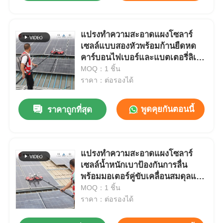
แปรงทำความสะอาดแผงโซลาร์
เซลล์แบบสองหัวพร้อมก้านยืดหด
คาร์บอนไฟเบอร์และแบตเตอรี่ลิเธี
ยมสำหรับการทำความสะอาดเซลล์
MOQ：1 ชิ้น
แสงอาทิตย์อย่างมีประสิทธิภาพ
ราคา：ต่อรองได้
พูดคุยกันตอนนี้
ราคาถูกที่สุด
แปรงทำความสะอาดแผงโซลาร์
เซลล์น้ำหนักเบาป้องกันการลื่น
พร้อมมอเตอร์คู่ขับเคลื่อนสมดุลและ
เสา telescopic คาร์บอนไฟเบอร์
MOQ：1 ชิ้น
สำหรับทำความสะอาดโมดูล PV
ราคา：ต่อรองได้