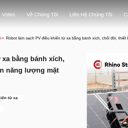
Video
Về Chúng Tôi
Liên Hệ Chúng Tôi
C
i
>
Robot làm sạch PV điều khiển từ xa bằng bánh xích, chổi đôi, thiết
 xa bằng bánh xích,
pin năng lượng mặt
iển từ xa