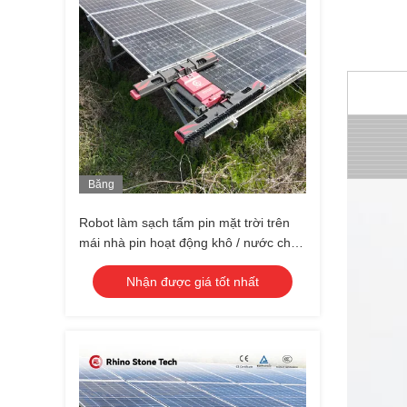
Băng
Hình
Robot làm sạch tấm pin mặt trời trên
mái nhà pin hoạt động khô / nước chế
độ Photovoltaic robot làm sạch mặt trời
Nhận được giá tốt nhất