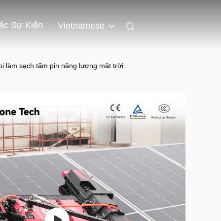
ác Sự Kiện
Vietnamese
 bị làm sạch tấm pin năng lượng mặt trời