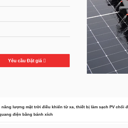
Yêu cầu Đặt giá
,
 năng lượng mặt trời điều khiển từ xa
thiết bị làm sạch PV chổi đ
quang điện bằng bánh xích