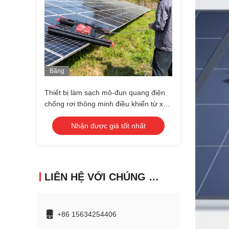
Băng
Hình
Thiết bị làm sạch mô-đun quang điện
chống rơi thông minh điều khiển từ xa
robot làm sạch tấm pin mặt trời
Nhận được giá tốt nhất
LIÊN HỆ VỚI CHÚNG TÔI
+86 15634254406