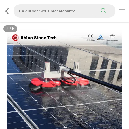
3
/
5