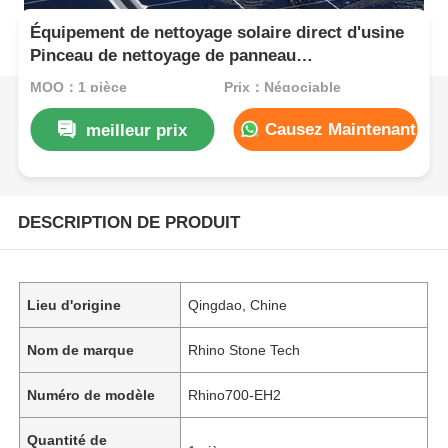
Équipement de nettoyage solaire direct d'usine
Pinceau de nettoyage de panneau
photovoltaïque électrique à double tête Pinceau
MOQ：1 pièce
Prix：Négociable
de nettoyage de panneau solaire à tige
télescopique
Causez Maintenant
meilleur prix
DESCRIPTION DE PRODUIT
Lieu d'origine
Qingdao, Chine
Nom de marque
Rhino Stone Tech
Numéro de modèle
Rhino700-EH2
Quantité de