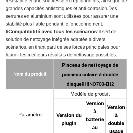
résistance et une souplesse exceptionnelles, ainsi que de
grandes capacités antistatiques et anti-corrosion.Des
Machine d'osmose d'inversion
serrures en aluminium sont utilisées pour assurer une
stabilité plus fiable pendant le fonctionnement.
6Compatibilité avec tous les scénarios:
Il sert de
Robot de nettoyage de panneau solaire
solution de nettoyage intégrée adaptée à divers
scénarios, en tirant parti de ses forces principales pour
Barrière acoustique pour le stockage d'énergie
fournir les meilleurs résultats de nettoyage possibles.
Pinceau de nettoyage de
panneau solaire à double
Nom du produit
disque
RHINO700-EH2
Modèle de produit
Version
Version
à
Paramètre
Version du
à
batterie
plugin
double
au
usage