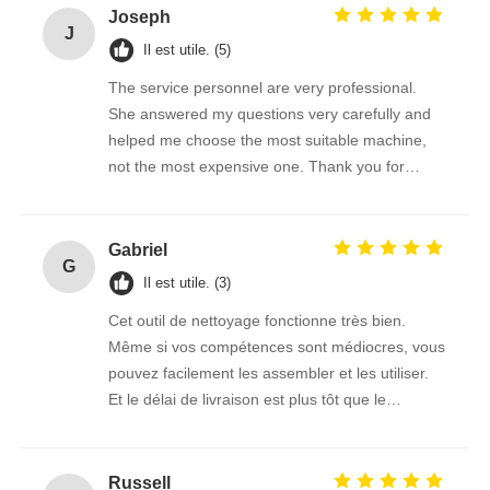
Joseph
J
Il est utile. (5)
The service personnel are very professional.
She answered my questions very carefully and
helped me choose the most suitable machine,
not the most expensive one. Thank you for
giving me such a good brush.
Gabriel
G
Il est utile. (3)
Cet outil de nettoyage fonctionne très bien.
Même si vos compétences sont médiocres, vous
pouvez facilement les assembler et les utiliser.
Et le délai de livraison est plus tôt que le
vendeur m'a dit l'heure estimée, ce transport est
vraiment trop puissant!
Russell