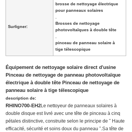
brosse de nettoyage électrique
pour panneaux solaires
,
Brosses de nettoyage
Surligner:
photovoltaïques à double tête
,
pinceau de panneau solaire à
tige télescopique
Équipement de nettoyage solaire direct d'usine
Pinceau de nettoyage de panneau photovoltaïque
électrique à double tête Pinceau de nettoyage de
panneau solaire à tige télescopique
Aperçu
description de:
RHINO700-EH2
Le nettoyeur de panneaux solaires à
Produits
double disque est livré avec une tête de pinceau à cinq
pétales distinctive, construite selon le principe de " Haute
efficacité, sécurité et soins doux du panneau ".Sa tête de
Vidéos