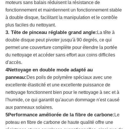
moteurs sans balais réduisent la résistance de
fonctionnement et maintiennent un fonctionnement stable
brosse de nettoyage de panneau solaire
à double disque, facilitant la manipulation et le contrôle
plus faciles du nettoyant.
3. Tête de pinceau réglable grand angle:
La tête à
pinceau rotatif à panneau solaire
double disque peut pivoter jusqu'à 90 degrés, ce qui
permet une couverture complète pour étendre la portée
Brosse de lavage pour panneaux solaires
du nettoyage et accéder sans effort aux coins difficiles
d'accès.
4Nettoyage en double mode adapté au
Brosse rotative pour panneaux solaires
panneau:
Des poils de polymère spéciaux avec une
excellente élasticité et une excellente puissance de
Outils de nettoyage pour panneaux solaires
nettoyage fonctionnent bien pour le nettoyage à sec et à
l'humide, ce qui garantit qu'aucun dommage n'est causé
Équipement de lavage de panneaux solaires
aux panneaux solaires.
5Performance améliorée de la fibre de carbone:
Le
poteau en fibre de carbone de haute qualité offre une
Pôle alimenté par l'eau