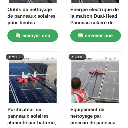
Outils de nettoyage
Énergie électrique de
de panneaux solaires
la maison Dual-Head
pour fientes
Panneau solaire de
d'oiseaux, machine
nettoyage brosse
envoyer une
envoyer une
de nettoyage portable
brosse
avec alimentation en
photovoltaïque avec
demande
demande
eau
une tige télescopique
à passage d'eau
Purificateur de
Équipement de
panneaux solaires
nettoyage par
alimenté par batterie,
pinceau de panneau