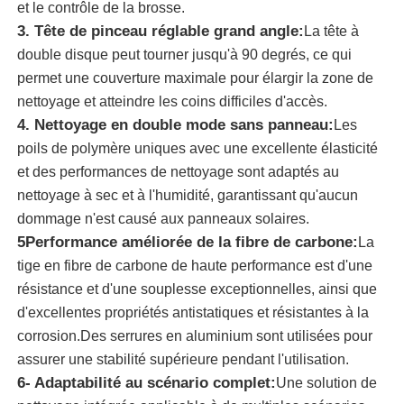
et le contrôle de la brosse.
3. Tête de pinceau réglable grand angle:
La tête à
brosse de nettoyage de panneau solaire
double disque peut tourner jusqu'à 90 degrés, ce qui
permet une couverture maximale pour élargir la zone de
nettoyage et atteindre les coins difficiles d'accès.
pinceau rotatif à panneau solaire
4. Nettoyage en double mode sans panneau:
Les
poils de polymère uniques avec une excellente élasticité
Brosse de lavage pour panneaux solaires
et des performances de nettoyage sont adaptés au
nettoyage à sec et à l'humidité, garantissant qu'aucun
Brosse rotative pour panneaux solaires
dommage n'est causé aux panneaux solaires.
5Performance améliorée de la fibre de carbone:
La
tige en fibre de carbone de haute performance est d'une
Outils de nettoyage pour panneaux solaires
résistance et d'une souplesse exceptionnelles, ainsi que
d'excellentes propriétés antistatiques et résistantes à la
Équipement de lavage de panneaux solaires
corrosion.Des serrures en aluminium sont utilisées pour
assurer une stabilité supérieure pendant l'utilisation.
6- Adaptabilité au scénario complet:
Une solution de
Pôle alimenté par l'eau