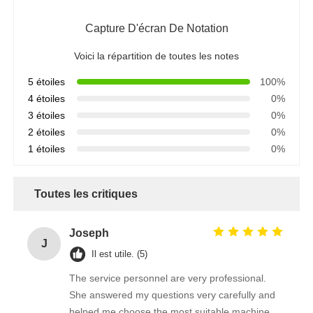
Capture D'écran De Notation
Voici la répartition de toutes les notes
5 étoiles
100%
4 étoiles
0%
3 étoiles
0%
2 étoiles
0%
1 étoiles
0%
Toutes les critiques
Joseph
J
Il est utile. (5)
The service personnel are very professional.
She answered my questions very carefully and
helped me choose the most suitable machine,