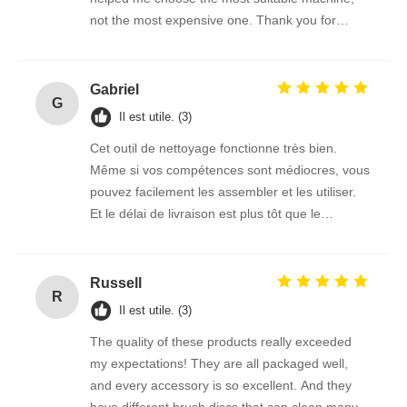
not the most expensive one. Thank you for
giving me such a good brush.
Gabriel
G
Il est utile. (3)
Cet outil de nettoyage fonctionne très bien.
Même si vos compétences sont médiocres, vous
pouvez facilement les assembler et les utiliser.
Et le délai de livraison est plus tôt que le
vendeur m'a dit l'heure estimée, ce transport est
vraiment trop puissant!
Russell
R
Il est utile. (3)
The quality of these products really exceeded
my expectations! They are all packaged well,
and every accessory is so excellent. And they
have different brush discs that can clean many