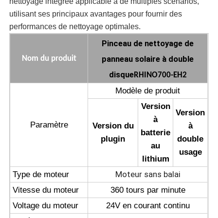
nettoyage intégrée applicable à de multiples scénarios,
utilisant ses principaux avantages pour fournir des
Machine d'osmose d'inversion
performances de nettoyage optimales.
Pinceau de nettoyage de
Robot de nettoyage de panneau solaire
panneau solaire à double
Nom du produit
disque
RHINO700-EH2
Barrière acoustique pour le stockage d'énergie
Modèle de produit
Version
Version
à
Paramètre
Version du
à
batterie
plugin
double
au
usage
lithium
Moteur sans balai
Type de moteur
Vitesse du moteur
360 tours par minute
Voltage du moteur
24V en courant continu