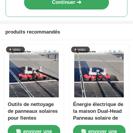
Continuer
produits recommandés
Outils de nettoyage
Énergie électrique de
de panneaux solaires
la maison Dual-Head
pour fientes
Panneau solaire de
d'oiseaux, machine
nettoyage brosse
envoyer une
envoyer une
de nettoyage portable
brosse