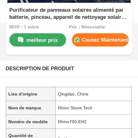
Purificateur de panneaux solaires alimenté par
batterie, pinceau, appareil de nettoyage solaire à
base d'eau, pôle télescopique
MOQ：1 pièce
Prix：Négociable
Causez Maintenant
meilleur prix
DESCRIPTION DE PRODUIT
Lieu d'origine
Qingdao, Chine
Nom de marque
Rhino Stone Tech
Numéro de modèle
Rhino700-EH2
Quantité de