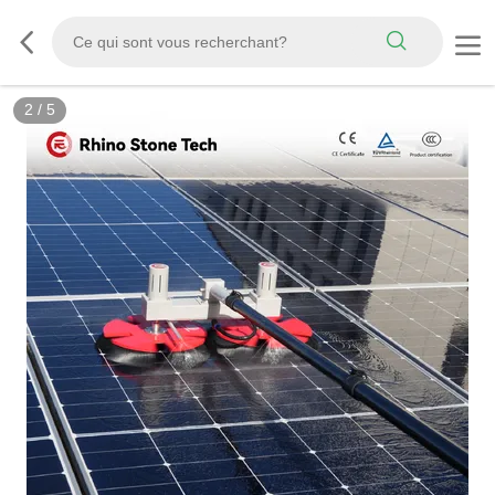
3
/
5