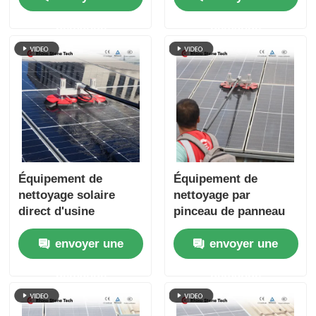
avec alimentation en
photovoltaïque avec
demande
demande
eau
une tige télescopique
à passage d'eau
Équipement de
Équipement de
nettoyage solaire
nettoyage par
direct d'usine
pinceau de panneau
Pinceau de nettoyage
solaire semi-
envoyer une
envoyer une
de panneau
automatique pour la
photovoltaïque
maintenance des
demande
demande
électrique à double
panneaux
tête Pinceau de
photovoltaïques
nettoyage de panneau