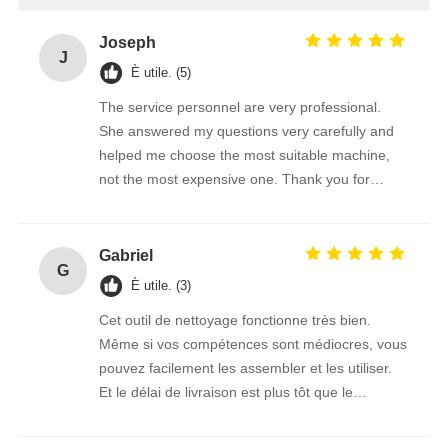
Joseph
J
È utile. (5)
The service personnel are very professional.
She answered my questions very carefully and
helped me choose the most suitable machine,
not the most expensive one. Thank you for
giving me such a good brush.
Gabriel
G
È utile. (3)
Cet outil de nettoyage fonctionne très bien.
Même si vos compétences sont médiocres, vous
pouvez facilement les assembler et les utiliser.
Et le délai de livraison est plus tôt que le
vendeur m'a dit l'heure estimée, ce transport est
vraiment trop puissant!