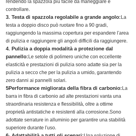
rendendo la spazzola più facile da maneggiare e
controllare.
spazzola di pulizia del pannello solare
3. Testa di spazzola regolabile a grande angolo:
La
testa a doppio disco può ruotare fino a 90 gradi,
raggiungendo la massima copertura per espandere l'area
spazzola rotante per pannelli solari
di pulizia e raggiungere gli angoli difficili da raggiungere.
4. Pulizia a doppia modalità a protezione dal
Spazzola per lavatrice a pannelli solari
pannello:
Le setole di polimero uniche con eccellente
elasticità e prestazioni di pulizia sono adatte sia per la
pulizia a secco che per la pulizia a umido, garantendo
Spazzola a rullo per pannelli solari
zero danni ai pannelli solari.
5Performance migliorata della fibra di carbonio:
La
Strumenti per la pulizia dei pannelli solari
barra in fibra di carbonio ad alte prestazioni vanta una
straordinaria resistenza e flessibilità, oltre a ottime
proprietà antistatiche e resistenti alla corrosione.Sono
Apparecchiature per il lavaggio dei pannelli solari
adottate serrature in alluminio per garantire una stabilità
superiore durante l'uso.
Pallone alimentato con acqua
6- Adattabilità a tutti gli scenari:
Una soluzione di