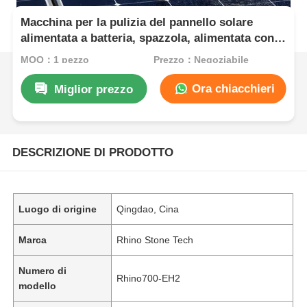
Macchina per la pulizia del pannello solare
alimentata a batteria, spazzola, alimentata con
acqua, a polo telescopico
MOQ：1 pezzo
Prezzo：Negoziabile
Ora chiacchieri
Miglior prezzo
DESCRIZIONE DI PRODOTTO
Luogo di origine
Qingdao, Cina
Marca
Rhino Stone Tech
Numero di
Rhino700-EH2
modello