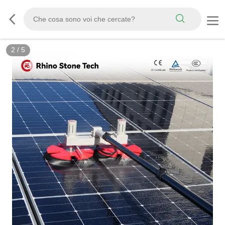
3
/
5