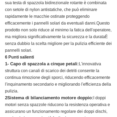
sua testa di spazzola bidirezionale rotante è combinata
con setole di nylon antistatiche, che può eliminare
Chi siamo
rapidamente le macchie ostinate proteggendo
efficacemente i pannelli solari da eventuali danni.Questo
prodotto non solo riduce al minimo la fatica dell'operatore,
Fatory Tour
ma migliora significativamente la sicurezza e la durataÈ
senza dubbio la scelta migliore per la pulizia efficiente dei
Controllo di qualità
pannelli solari.
6 Punti salienti
1- Capo di spazzola a cinque petali:
L'innovativa
Contattaci
struttura con canali di scarico dei detriti consente la
continua rimozione degli sporci, riducendo efficacemente
notizie
l'inquinamento secondario e migliorando l'efficienza della
pulizia.
2Sistema di bilanciamento motore doppio:
Tutti i casi
I doppi
motori senza spazzole riducono la resistenza operativa e
assicurano un funzionamento regolare dei doppi dischi,
Richiedere un preventivo