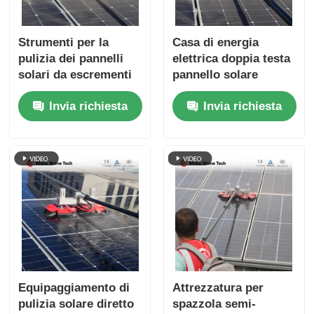
Strumenti per la
Casa di energia
pulizia dei pannelli
elettrica doppia testa
solari da escrementi
pannello solare
di uccelli, macchina
spazzola di pulizia
Invia richiesta
Invia richiesta
per la pulizia portatile
spazzola fotovoltaica
con alimentazione
con bastone
d'acqua
telescopico di
passaggio dell'acqua
Equipaggiamento di
Attrezzatura per
pulizia solare diretto
spazzola semi-