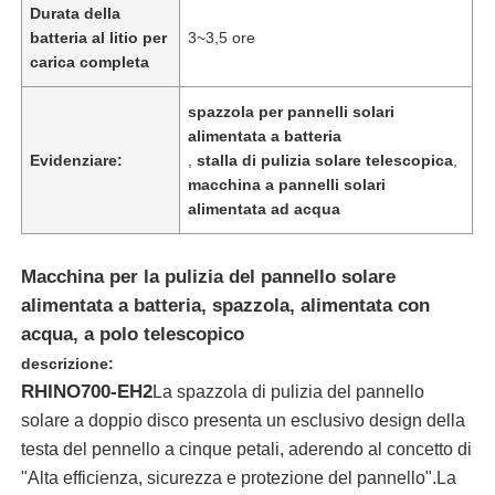
Durata della
batteria al litio per
3~3,5 ore
carica completa
spazzola per pannelli solari
alimentata a batteria
Evidenziare:
,
stalla di pulizia solare telescopica
,
macchina a pannelli solari
alimentata ad acqua
Macchina per la pulizia del pannello solare
alimentata a batteria, spazzola, alimentata con
acqua, a polo telescopico
Casa
descrizione:
RHINO700-EH2
La spazzola di pulizia del pannello
Prodotti
solare a doppio disco presenta un esclusivo design della
testa del pennello a cinque petali, aderendo al concetto di
"Alta efficienza, sicurezza e protezione del pannello".La
Video