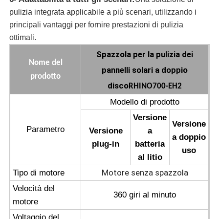
pulizia integrata applicabile a più scenari, utilizzando i
Macchina di osmosi inversa
principali vantaggi per fornire prestazioni di pulizia
ottimali.
Spazzola per la pulizia dei
Robot di pulizia del pannello solare
Nome del
pannelli solari a doppio
prodotto
disco
Barriera acustica per l'accumulo di energia
RHINO700-EH2
Modello di prodotto
Versione
Versione
Parametro
Versione
a
a doppio
plug-in
batteria
uso
al litio
Motore senza spazzola
Tipo di motore
Velocità del
360 giri al minuto
motore
Voltaggio del