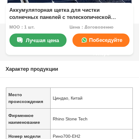
Аккумуляторная щетка для чистки
солнечных панелей с телескопической
штангой с подачей воды, машина для чистки
MOQ：1 шт.
Цена：Договоренно
солнечных панелей
Побеседуйте
Лучшая цена
теперь
Характер продукции
Место
Циндао, Китай
происхождения
Фирменное
Rhino Stone Tech
наименование
Номер модели
Рино700-EH2