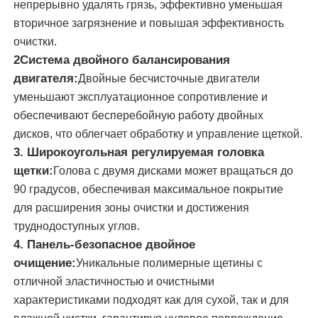
непрерывно удалять грязь, эффективно уменьшая
вторичное загрязнение и повышая эффективность
щетка чистки панели солнечных батарей
очистки.
2Система двойного балансирования
двигателя:
Двойные бесчисточные двигатели
Солнечная панель с вращающейся щеткой
уменьшают эксплуатационное сопротивление и
обеспечивают бесперебойную работу двойных
Щетка для мытья солнечных панелей
дисков, что облегчает обработку и управление щеткой.
3. Широкоугольная регулируемая головка
щетки:
Голова с двумя дисками может вращаться до
Рулочная щетка для солнечных панелей
90 градусов, обеспечивая максимальное покрытие
для расширения зоны очистки и достижения
Инструменты для очистки солнечных панелей
труднодоступных углов.
4. Панель-безопасное двойное
Оборудование для мытья солнечных панелей
очищение:
Уникальные полимерные щетины с
отличной эластичностью и очистными
характеристиками подходят как для сухой, так и для
Штанга с подачей воды