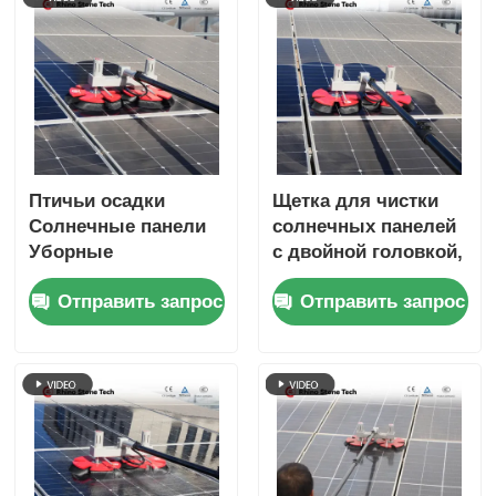
Птичьи осадки
Щетка для чистки
Солнечные панели
солнечных панелей
Уборные
с двойной головкой,
инструменты Ручная
работающая от
Отправить запрос
Отправить запрос
очистная машина
электричества, с
Водная щетка
телескопической
штангой для подачи
воды