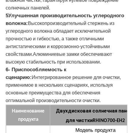
влажной чистки, гарантируя нулевое повреждение
солнечных панелей.
машина обратного осмоза
5Улучшенная производительность углеродного
волокна:
Высокопроизводительный стержень из
углеродного волокна обладает исключительной
Робот панели солнечных батарей очищая
прочностью и гибкостью, а также отличными
антистатическими и коррозионно-устойчивыми
Энергоаккумулирующий звуковой барьер
свойствами.Алюминиевые замки обеспечивают
высокую стабильность при использовании.
6- Приспособляемость к
сценарию:
Интегрированное решение для очистки,
применимое в нескольких сценариях, используя
основные преимущества для обеспечения
оптимальной производительности очистки.
Двухдисковая солнечная панел
Наименование
продукта
для чистки
RHINO700-EH2
Модель продукта