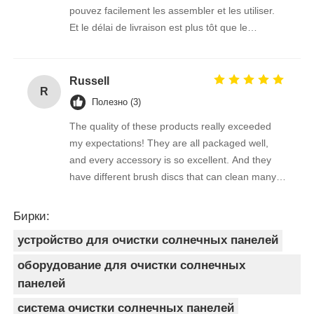
pouvez facilement les assembler et les utiliser.
Et le délai de livraison est plus tôt que le
vendeur m'a dit l'heure estimée, ce transport est
vraiment trop puissant!
Russell
R
Полезно (3)
The quality of these products really exceeded
my expectations! They are all packaged well,
and every accessory is so excellent. And they
have different brush discs that can clean many
stains very cleanly!
Бирки:
устройство для очистки солнечных панелей
оборудование для очистки солнечных
панелей
система очистки солнечных панелей