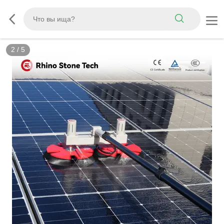
3
/
5