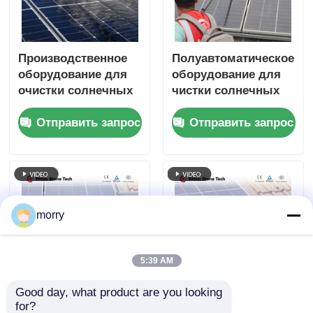
Производственное
Полуавтоматическое
оборудование для
оборудование для
очистки солнечных
чистки солнечных
панелей
панелей щеткой для
Отправить запрос
Отправить запрос
Электрическая
обслуживания
фотоэлектрическая
фотоэлектрических
панель для очистки
панелей
щетка для очистки
солнечных панелей
с двойной головой
morry
щетка для очистки
солнечных панелей
с телескопической
5:39 AM
палочкой
Good day, what product are you looking 
Эффективная щетка
Машина для очистки
for?