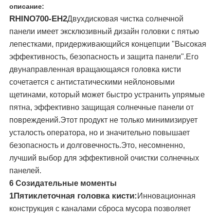
описание:
RHINO700-EH2
Двухдисковая чистка солнечной
О Компании
панели имеет эксклюзивный дизайн головки с пятью
лепестками, придерживающийся концепции "Высокая
эффективность, безопасность и защита панели".Его
Наша фабрика
двунаправленная вращающаяся головка кисти
сочетается с антистатическими нейлоновыми
контроль качества
щетинами, который может быстро устранить упрямые
пятна, эффективно защищая солнечные панели от
повреждений.Этот продукт не только минимизирует
контактные данные
усталость оператора, но и значительно повышает
безопасность и долговечность.Это, несомненно,
Новости
лучший выбор для эффективной очистки солнечных
панелей.
Все случаи
6 Созидательные моменты
1Пятиклеточная головка кисти:
Инновационная
конструкция с каналами сброса мусора позволяет
Отправить запрос