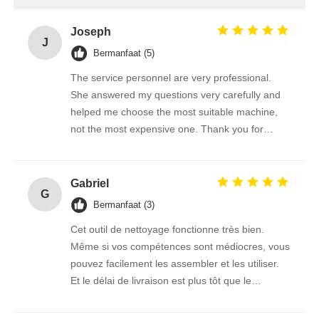
Joseph
J
Bermanfaat (5)
The service personnel are very professional.
She answered my questions very carefully and
helped me choose the most suitable machine,
not the most expensive one. Thank you for
giving me such a good brush.
Gabriel
G
Bermanfaat (3)
Cet outil de nettoyage fonctionne très bien.
Même si vos compétences sont médiocres, vous
pouvez facilement les assembler et les utiliser.
Et le délai de livraison est plus tôt que le
vendeur m'a dit l'heure estimée, ce transport est
vraiment trop puissant!