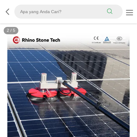
3
/
5