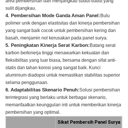
area pembersihan dan menjangkau sudut-sudut yang
sulit dijangkau.
Sikat Pembersih Panel Surya
4. Pembersihan Mode Ganda Aman Panel:
Bulu
polimer unik dengan elastisitas dan kinerja pembersihan
yang sangat baik cocok untuk pembersihan kering dan
Sikat Putar Panel Surya
basah, menjamin nol kerusakan pada panel surya.
5. Peningkatan Kinerja Serat Karbon:
Batang serat
Sikat pencuci panel surya
karbon berkinerja tinggi menawarkan kekuatan dan
fleksibilitas yang luar biasa, bersama dengan sifat anti-
statis dan tahan korosi yang sangat baik. Kunci
Sikat Rol Panel Surya
aluminium diadopsi untuk memastikan stabilitas superior
selama penggunaan.
Alat Pembersih Panel Surya
6. Adaptabilitas Skenario Penuh:
Solusi pembersihan
terintegrasi yang berlaku untuk berbagai skenario,
memanfaatkan keunggulan inti untuk memberikan kinerja
Peralatan pencucian panel surya
pembersihan yang optimal.
Sikat Pembersih Panel Surya
Tiang yang dialiri air