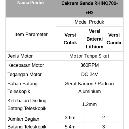
Cakram Ganda
Nama Produk
RHINO700-
EH2
Mesin Reverse Osmosis
Model Produk
Versi
Robot Pembersih Panel Surya
Item Parameter
Versi
Versi
Baterai
Colok
Ganda
Lithium
Penyimpanan Energi Penghalang Suara
Motor Tanpa Sikat
Jenis Motor
Kecepatan Motor
360RPM
Tegangan Motor
DC 24V
Bahan Batang
Serat Karbon / Paduan
Teleskopik
Aluminium
Ketebalan Dinding
1.2mm
Batang Teleskopik
3.6m
2
Jumlah Bagian
Batang Teleskopik
5.4m
3