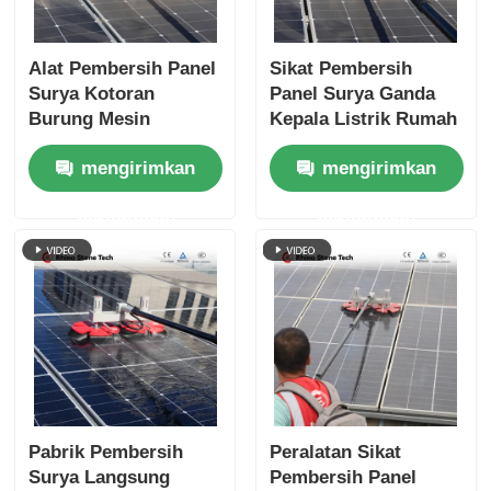
Alat Pembersih Panel
Sikat Pembersih
Surya Kotoran
Panel Surya Ganda
Burung Mesin
Kepala Listrik Rumah
Pembersih Genggam
Tenaga Surya dengan
mengirimkan
mengirimkan
Umpan Air Sikat
Tongkat Teleskopik
Lewat Air
permintaan
permintaan
Pabrik Pembersih
Peralatan Sikat
Surya Langsung
Pembersih Panel