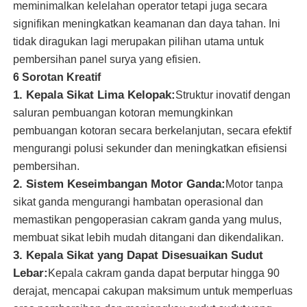
meminimalkan kelelahan operator tetapi juga secara
signifikan meningkatkan keamanan dan daya tahan. Ini
Tentang kita
tidak diragukan lagi merupakan pilihan utama untuk
pembersihan panel surya yang efisien.
6 Sorotan Kreatif
Wisata pabrik
1. Kepala Sikat Lima Kelopak:
Struktur inovatif dengan
saluran pembuangan kotoran memungkinkan
Kontrol kualitas
pembuangan kotoran secara berkelanjutan, secara efektif
mengurangi polusi sekunder dan meningkatkan efisiensi
pembersihan.
Hubungi kami
2. Sistem Keseimbangan Motor Ganda:
Motor tanpa
sikat ganda mengurangi hambatan operasional dan
Berita
memastikan pengoperasian cakram ganda yang mulus,
membuat sikat lebih mudah ditangani dan dikendalikan.
3. Kepala Sikat yang Dapat Disesuaikan Sudut
Semua Kasus
Lebar:
Kepala cakram ganda dapat berputar hingga 90
derajat, mencapai cakupan maksimum untuk memperluas
Quote request suatu