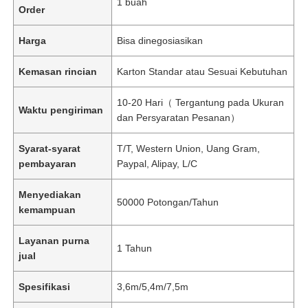
1 buah
Order
Harga
Bisa dinegosiasikan
Kemasan rincian
Karton Standar atau Sesuai Kebutuhan
10-20 Hari（ Tergantung pada Ukuran
Waktu pengiriman
dan Persyaratan Pesanan）
Syarat-syarat
T/T, Western Union, Uang Gram,
pembayaran
Paypal, Alipay, L/C
Menyediakan
50000 Potongan/Tahun
kemampuan
Layanan purna
1 Tahun
jual
Spesifikasi
3,6m/5,4m/7,5m