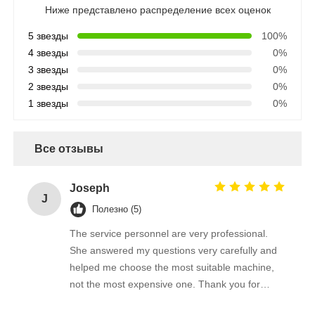
Ниже представлено распределение всех оценок
5 звезды
100%
4 звезды
0%
3 звезды
0%
2 звезды
0%
1 звезды
0%
Все отзывы
Joseph
J
Полезно (5)
The service personnel are very professional.
She answered my questions very carefully and
helped me choose the most suitable machine,
not the most expensive one. Thank you for
giving me such a good brush.