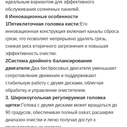
идеальным вариантом для эффективного
обслуживания солнечных панелей.
щетка чистки панели солнечных батарей
6 Инновационные особенности
1Пятиклеточная головка кисти:
Его
инновационная конструкция включает каналы сброса
Солнечная панель с вращающейся щеткой
грязи, что позволяет непрерывно удалять грязь,
снижая риск вторичного загрязнения и повышая
Щетка для мытья солнечных панелей
эффективность очистки.
2Система двойного балансирования
двигателя:
Два бесбросовых двигателя уменьшают
Рулочная щетка для солнечных панелей
сопротивление движения и поддерживают
стабильную работу с двумя дисками, облегчая
Инструменты для очистки солнечных панелей
обработку и управление очистителем.
3. Широкоугольная регулируемая головка
Оборудование для мытья солнечных панелей
щетки:
Голова с двумя дисками может вращаться до
90 градусов, обеспечивая полный охват, расширяя
диапазон очистки и легко получая доступ к
Штанга с подачей воды