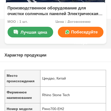
Производственное оборудование для
очистки солнечных панелей Электрическая
фотоэлектрическая панель для очистки
MOQ：1 шт.
Цена：Договоренно
щетка для очистки солнечных панелей с
двойной головой щетка для очистки
Побеседуйте
Лучшая цена
солнечных панелей с телескопической
палочкой
теперь
Характер продукции
Место
Циндао, Китай
происхождения
Фирменное
Rhino Stone Tech
наименование
Номер модели
Рино700-EH2