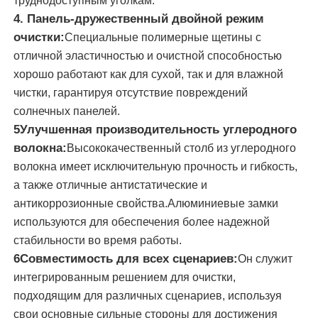
труднодоступным уголкам.
4. Панель-дружественный двойной режим
машина обратного осмоза
очистки:
Специальные полимерные щетины с
отличной эластичностью и очистной способностью
хорошо работают как для сухой, так и для влажной
Робот панели солнечных батарей очищая
чистки, гарантируя отсутствие повреждений
солнечных панелей.
Энергоаккумулирующий звуковой барьер
5Улучшенная производительность углеродного
волокна:
Высококачественный столб из углеродного
волокна имеет исключительную прочность и гибкость,
а также отличные антистатические и
антикоррозионные свойства.Алюминиевые замки
используются для обеспечения более надежной
стабильности во время работы.
6Совместимость для всех сценариев:
Он служит
интегрированным решением для очистки,
подходящим для различных сценариев, используя
свои основные сильные стороны для достижения