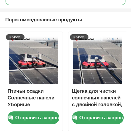
телескопической палочкой
Порекомендованные продукты
Птичьи осадки
Щетка для чистки
Солнечные панели
солнечных панелей
Уборные
с двойной головкой,
инструменты Ручная
работающая от
Отправить запрос
Отправить запрос
очистная машина
электричества, с
Водная щетка
телескопической