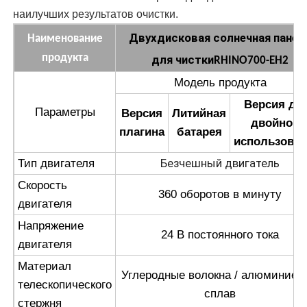
наилучших результатов очистки.
Двухдисковая солнечная панел
Наименование
продукта
для чистки
RHINO700-EH2
Модель продукта
Версия дл
Параметры
Версия
Литийная
двойного
плагина
батарея
использова
Безчешный двигатель
Тип двигателя
Скорость
360 оборотов в минуту
двигателя
Напряжение
24 В постоянного тока
двигателя
Материал
Углеродные волокна / алюминиев
телескопического
сплав
стержня