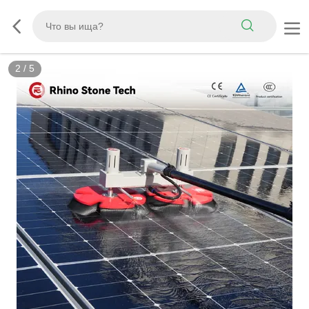
3
/
5