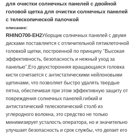
для очистки солнечных панелей с двойной
головой щетка для очистки солнечных панелей
О Компании
с телескопической палочкой
описание:
RHINO700-EH2
Уборщик солнечных панелей с двумя
Наша фабрика
дисками поставляется с отличительной пятиклеточной
головкой щетки, построенной по принципу "Высокая
контроль качества
эффективность, безопасность и нежный уход за
панелью".Его двухсторонняя вращающаяся головка
кисти сочетается с антистатическими нейлоновыми
контактные данные
щетинами, что позволяет быстро удалять твердые
пятна, обеспечивая при этом эффективную защиту от
Новости
повреждения солнечных панелей.гибкий и
антистатический телескопический столб из
Все случаи
углеродного волокна, это средство не только
минимизирует усталость оператора, но и значительно
улучшает безопасность и срок службы, что делает его
Отправить запрос