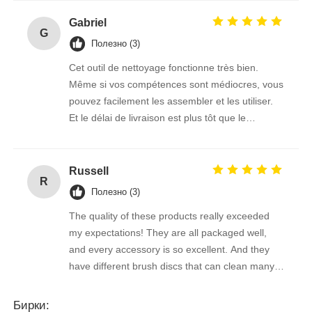
Gabriel
G
Полезно (3)
Cet outil de nettoyage fonctionne très bien.
Même si vos compétences sont médiocres, vous
pouvez facilement les assembler et les utiliser.
Et le délai de livraison est plus tôt que le
vendeur m'a dit l'heure estimée, ce transport est
vraiment trop puissant!
Russell
R
Полезно (3)
The quality of these products really exceeded
my expectations! They are all packaged well,
and every accessory is so excellent. And they
have different brush discs that can clean many
stains very cleanly!
Бирки: