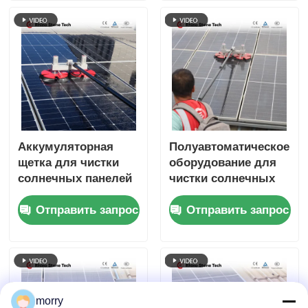
штангой для подачи
воды
Аккумуляторная
Полуавтоматическое
щетка для чистки
оборудование для
солнечных панелей
чистки солнечных
с телескопической
панелей щеткой для
Отправить запрос
Отправить запрос
штангой с подачей
обслуживания
воды, машина для
фотоэлектрических
чистки солнечных
панелей
панелей
morry