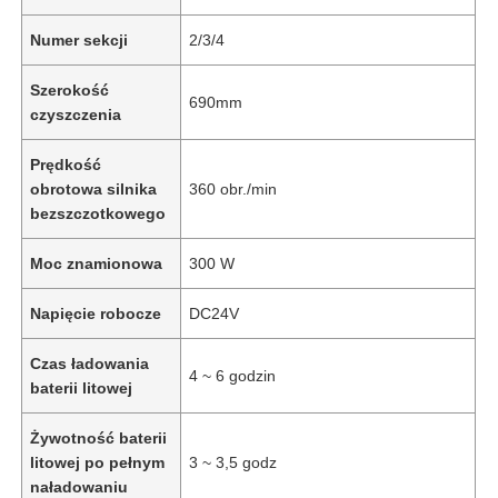
Numer sekcji
2/3/4
Szerokość
690mm
czyszczenia
Prędkość
obrotowa silnika
360 obr./min
bezszczotkowego
Moc znamionowa
300 W
Napięcie robocze
DC24V
Czas ładowania
4 ~ 6 godzin
baterii litowej
Żywotność baterii
litowej po pełnym
3 ~ 3,5 godz
naładowaniu