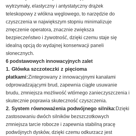
wytrzymały, elastyczny i antystatyczny drążek
teleskopowy z włókna węglowego, to narzędzie do
O nas
czyszczenia w największym stopniu minimalizuje
zmęczenie operatora, znacznie zwiększa
Wycieczka po fabryce
bezpieczeństwo i żywotność, dzięki czemu staje się
idealną opcją do wydajnej konserwacji paneli
słonecznych.
Kontrola jakości
6 podstawowych innowacyjnych zalet
1. Główka szczoteczki z pięcioma
Skontaktuj się z nami
płatkami:
Zintegrowany z innowacyjnymi kanałami
odprowadzającymi brud, zapewnia ciągłe usuwanie
brudu, zmniejsza możliwość wtórnego zanieczyszczenia i
Aktualności
skutecznie poprawia skuteczność czyszczenia.
2. System równoważenia podwójnego silnika:
Dzięki
Wszystkie przypadki
zastosowaniu dwóch silników bezszczotkowych
zmniejsza tarcie robocze i zapewnia stabilną pracę
podwójnych dysków, dzięki czemu odkurzacz jest
Poprosić o wycenę