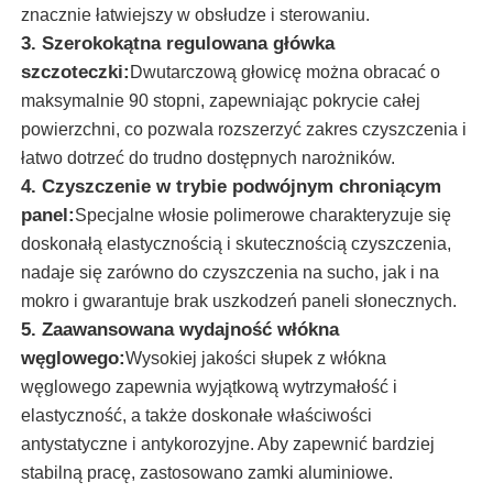
znacznie łatwiejszy w obsłudze i sterowaniu.
3. Szerokokątna regulowana główka
Szczotka do czyszczenia paneli słonecznych
szczoteczki:
Dwutarczową głowicę można obracać o
maksymalnie 90 stopni, zapewniając pokrycie całej
Szczotka obrotowa z paneli słonecznych
powierzchni, co pozwala rozszerzyć zakres czyszczenia i
łatwo dotrzeć do trudno dostępnych narożników.
4. Czyszczenie w trybie podwójnym chroniącym
Szczotka do pralki z paneli słonecznych
panel:
Specjalne włosie polimerowe charakteryzuje się
doskonałą elastycznością i skutecznością czyszczenia,
Szczotka na rolki z paneli słonecznych
nadaje się zarówno do czyszczenia na sucho, jak i na
mokro i gwarantuje brak uszkodzeń paneli słonecznych.
5. Zaawansowana wydajność włókna
Narzędzia do czyszczenia paneli słonecznych
węglowego:
Wysokiej jakości słupek z włókna
węglowego zapewnia wyjątkową wytrzymałość i
Urządzenia do prania paneli słonecznych
elastyczność, a także doskonałe właściwości
antystatyczne i antykorozyjne. Aby zapewnić bardziej
stabilną pracę, zastosowano zamki aluminiowe.
Tyczka zasilana wodą