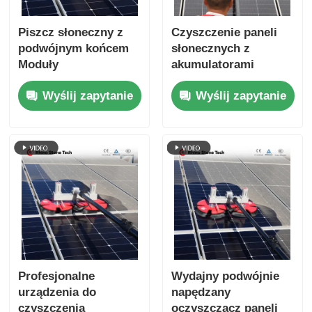
Piszcz słoneczny z
Czyszczenie paneli
podwójnym końcem
słonecznych z
Moduły
akumulatorami
fotowoltaiczne
litowymi, podwójny
Wyślij zapytanie
Wyślij zapytanie
elektryczne Robot
szczotka obrotowa i
czyszczący Piszcz z
słup teleskopiczny
narzędziami systemu
dla systemów
czyszczenia paneli
fotowoltaicznych na
słonecznych
dachu
Profesjonalne
Wydajny podwójnie
urządzenia do
napędzany
czyszczenia
oczyszczacz paneli