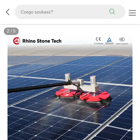
3
/
5