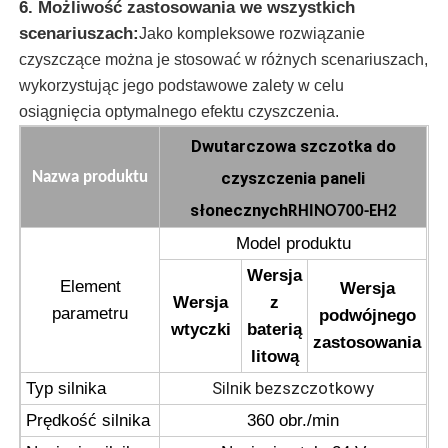
6. Możliwość zastosowania we wszystkich
scenariuszach:
Jako kompleksowe rozwiązanie
Maszyna odwrotnej osmozy
czyszczące można je stosować w różnych scenariuszach,
wykorzystując jego podstawowe zalety w celu
Robot do czyszczenia paneli słonecznych
osiągnięcia optymalnego efektu czyszczenia.
Dwutarczowa szczotka do
Bariera Dźwiękowa Magazynowania Energii
czyszczenia paneli
Nazwa produktu
słonecznych
RHINO700-EH2
Model produktu
Wersja
Element
Wersja
Wersja
z
parametru
podwójnego
wtyczki
baterią
zastosowania
litową
Silnik bezszczotkowy
Typ silnika
Prędkość silnika
360 obr./min