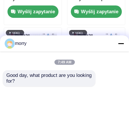
słonecznego
słonecznych Wodą
Wyślij zapytanie
Wyślij zapytanie
Elektryczne panele
zasilany szczotką
fotowoltaiczne
czyszczącą
Czyszczenie pędzel
obrotowy
morry
7:49 AM
Good day, what product are you looking 
for?
Pralka do
Bezpośrednio od
czyszczenia paneli
producenta,
słonecznych
elektryczny sprzęt do
Automatyczna
czyszczenia paneli
Wyślij zapytanie
Wyślij zapytanie
szczotka Sprzęt do
fotowoltaicznych,
czyszczenia paneli
podwójna szczotka
słonecznych z baterią
do czyszczenia paneli