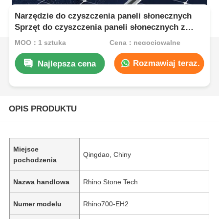
Narzędzie do czyszczenia paneli słonecznych
Sprzęt do czyszczenia paneli słonecznych z
podwójnym głowicą
MOQ：1 sztuka
Cena：negocjowalne
Rozmawiaj teraz.
Najlepsza cena
OPIS PRODUKTU
Miejsce
Qingdao, Chiny
pochodzenia
Nazwa handlowa
Rhino Stone Tech
Numer modelu
Rhino700-EH2