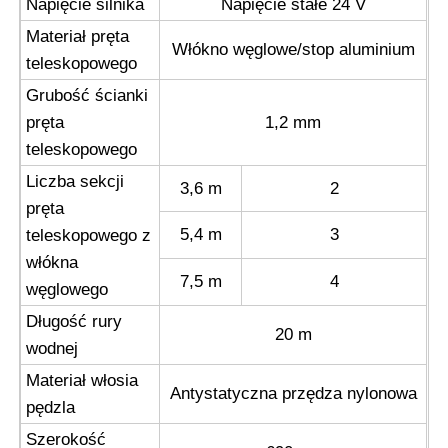
Napięcie silnika
Napięcie stałe 24 V
Materiał pręta
Włókno węglowe/stop aluminium
teleskopowego
Grubość ścianki
pręta
1,2 mm
teleskopowego
Liczba sekcji
3,6 m
2
pręta
5,4 m
3
teleskopowego z
włókna
7,5 m
4
węglowego
Długość rury
20 m
wodnej
Materiał włosia
Antystatyczna przędza nylonowa
pędzla
Szerokość