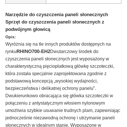
Narzędzie do czyszczenia paneli słonecznych
Sprzęt do czyszczenia paneli słonecznych z
podwójnym głowicą
Opis:
Wyróżnia się na tle innych produktów dostępnych na
RHINO700-EH2
rynku
Dwutarczowy środek do
czyszczenia paneli słonecznych jest wyposażony w
charakterystyczną pięciopłatkową główkę szczoteczki,
która została specjalnie zaprojektowana zgodnie z
podstawową koncepcją „wysokiej wydajności,
bezpieczeństwa i delikatnej ochrony panelu”.
Dom
Dwukierunkowo obracająca się główka szczoteczki w
połączeniu z antystatycznym włosiem nylonowym
Produkty
umożliwia szybkie usuwanie trudnych plam, zapewniając
jednocześnie niezawodną ochronę i utrzymanie paneli
słonecznych w idealnym stanie. Wyposażone w
Filmy