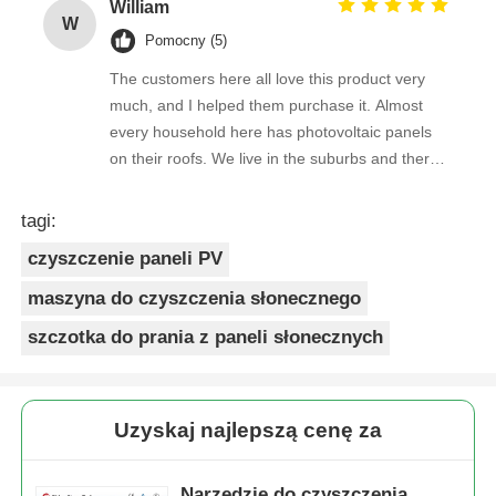
William
W
Pomocny (5)
The customers here all love this product very
much, and I helped them purchase it. Almost
every household here has photovoltaic panels
on their roofs. We live in the suburbs and there
is a lot of bird droppings on the photovoltaic
panels. This machine cleans dirty things very
tagi:
well.
czyszczenie paneli PV
maszyna do czyszczenia słonecznego
szczotka do prania z paneli słonecznych
Uzyskaj najlepszą cenę za
Narzędzie do czyszczenia